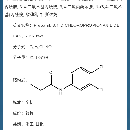
丙酰胺; 3,4-二氯苯基丙酰胺; 3,4-二氯丙酰苯胺; N-(3,4-二氯苯
基)丙酰胺; 敌稗乳油; 斯达姆
英文名称：Propanil; 3,4-DICHLOROPROPIONANILIDE
CAS：709-98-8
分子式：C
H
Cl
NO
9
9
2
分子量：218.0799
结构式：
标准：企标
成份：敌稗
类别：化工·日化