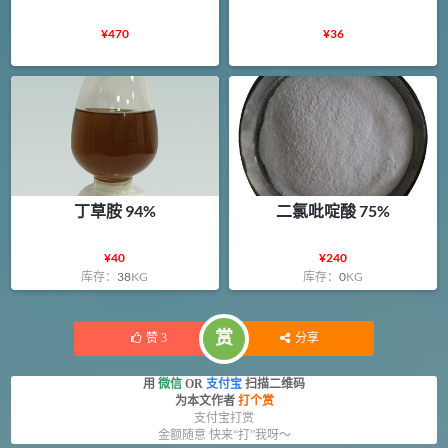
¥
470
¥
36
丁草胺 94%
二氯吡啶酸 75%
¥
40
¥
240
库存：
38
KG
库存：
0
KG
赏
赞
3
分享
用
微信
OR
支付宝
扫描二维码
为本文作者
打个赏
支付宝打赏
金额随意 快来“打”我呀～