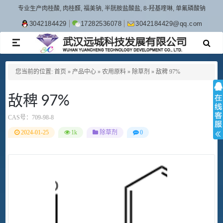
专业生产肉桂酸, 肉桂醛, 福美钠, 半胱胺盐酸盐, 8-羟基喹啉, 单氟磷酸钠
3042184429
17282536078
3042184429@qq.com
TOGGLE
NAVIGATION
您当前的位置:
首页
»
产品中心
»
农用原料
»
除草剂
»
敌稗 97%
敌稗 97%
CAS号：
709-98-8
2024-01-25
1k
除草剂
0