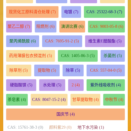
现货化工原料清仓处理
(7)
电镀
(7)
CAS: 25322-68-3
(7)
聚乙二醇
(7)
阻燃剂
(6)
演讲比赛
(6)
CAS: 9003-05-8
(6)
聚丙烯酰胺
(6)
CAS: 7695-91-2
(5)
维生素E醋酸酯
(5)
药用薄膜包衣预混剂
(5)
CAS: 1405-86-3
(5)
杀菌剂
(5)
除草剂
(5)
提取物
(5)
除草
(5)
CAS: 557-04-0
(5)
硬脂酸镁
(5)
水处理
(5)
2
(4)
紫外线吸收剂
(4)
茶皂素
(4)
CAS: 8047-15-2
(4)
甘草提取物
(4)
中秋节
(4)
国庆节
(4)
CAS: 15761-38-3 (0)
颜料紫29 (0)
地下水污染 (1)