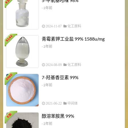
5-甲氧基吲哚 98%
¥
- 2年前
2024-11-07
化工原料
6
144
青霉素钾工业盐 99% 1588u/mg
¥
¥
- 2年前
2024-08-09
化工原料
960
7-羟基香豆素 99%
¥
- 2年前
2021-06-22
中间体
1
36
醇溶苯胺黑 99%
¥
¥
- 2年前