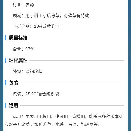
行业：农药
领域：用于稻田芽后除草，对稗草有特效
下延产品：20%敌稗乳油
质量标准
含量：97%
理化属性
外观：淡褐粉状
包装
包装：25KG/复合编织袋
运用
运用：主要用于秧田，也可用于直播田，能杀死多种禾本科
和双子叶杂草，如鸭舌草、水芹、马唐、狗尾草等。