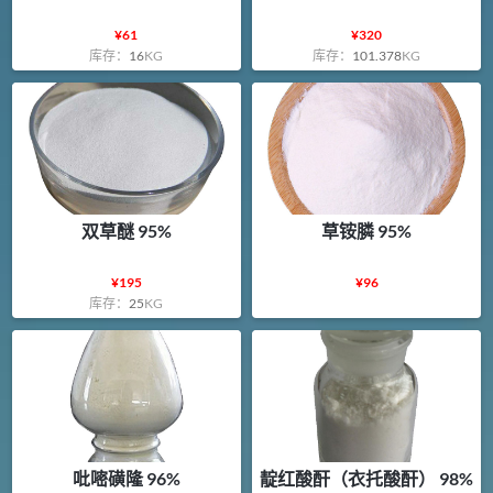
¥
61
¥
320
库存：
16
KG
库存：
101.378
KG
双草醚 95%
草铵膦 95%
¥
195
¥
96
库存：
25
KG
吡嘧磺隆 96%
靛红酸酐（衣托酸酐） 98%