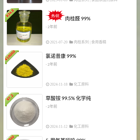
2025-01-09
肉桂系列
|
食品添加剂原料
34.8
2
¥
肉桂醛 99%
- 2年前
2021-07-20
肉桂系列
|
食用香精
18000
1
氯诺昔康 99%
¥
- 2年前
2024-11-18
化工原料
7.2
草酸铵 99.5% 化学纯
¥
- 2年前
2024-11-12
化工原料
3840