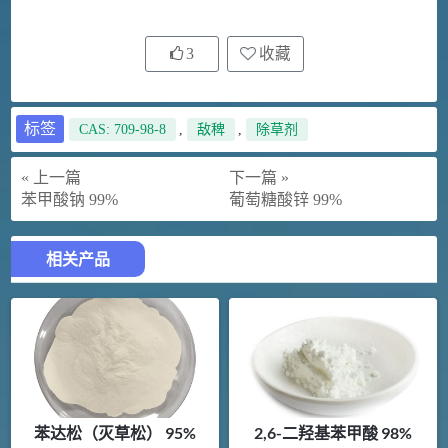
3
收藏
标签
CAS: 709-98-8
,
敌稗
,
除草剂
« 上一篇
下一篇 »
苯甲酸钠 99%
葡萄糖酸锌 99%
相关产品
苯达松（灭草松） 95%
2,6-二羟基苯甲酸 98%