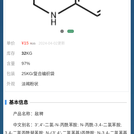
单价
¥
15
2024-04-02更新
¥
35
库存
32
KG
含量
97%
包装
25KG/复合编织袋
外观
淡褐粉状
基本信息
产品名称：敌稗
中文别名：3′,4′-二氯-N-丙酰苯胺; N-丙酰-3,4-二氯苯胺;
3,4-二氯丙酰替苯胺; N-(3′,4′-二氯苯基)丙酰胺; N-3,4-二氯苯基