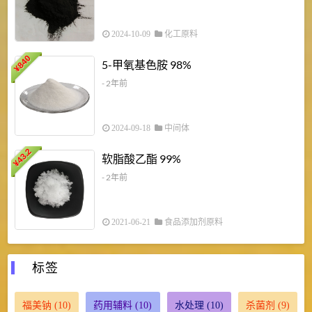
2024-10-09
化工原料
840
4
5-甲氧基色胺 98%
¥
- 2年前
2024-09-18
中间体
43.2
3
软脂酸乙酯 99%
¥
¥
- 2年前
2021-06-21
食品添加剂原料
标签
福美钠
(10)
药用辅料
(10)
水处理
(10)
杀菌剂
(9)