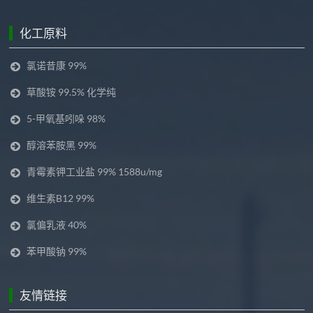
化工原料
氯诺昔康 99%
草酸铵 99.5% 化学纯
5-甲氧基吲哚 98%
醇溶苯胺黑 99%
青霉素钾工业盐 99% 1588u/mg
维生素B12 99%
氯偏乳液 40%
苯甲酸钠 99%
友情链接