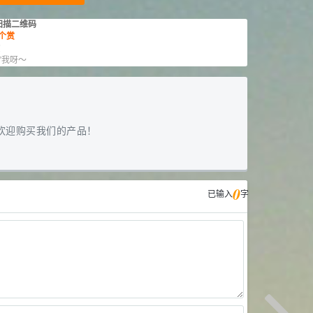
扫描二维码
个赏
赏
”我呀～
欢迎购买我们的产品！
0
已输入
字