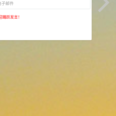
迎踊跃发言！