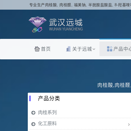
专业生产肉桂酸, 肉桂醛, 福美钠, 半胱胺盐酸盐, 8-羟基喹
首页
关于远城
产品中
肉桂酸,肉桂醛
产品分类
肉桂系列
化工原料