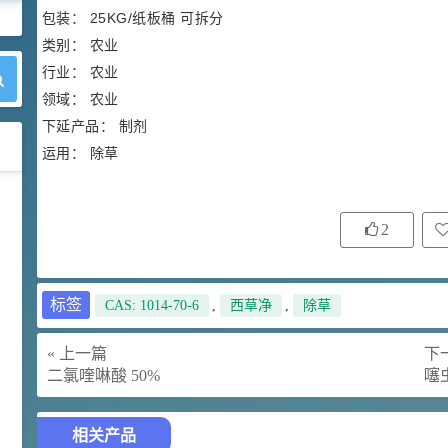
包装： 25KG/纸板桶 可拆分
类别： 农业
行业： 农业
领域： 农业
下延产品： 制剂
运用： 除草
42
胍基乙酸 98%
1
¥
2
浏览量 - 10w+
2021-05-25
饲料添加剂原料
标签
CAS: 1014-70-6
,
西草净
,
除草
253
乙酸橙花酯 99%
2
¥
浏览量 - 5.51w
« 上一篇
下一
二氯喹啉酸 50%
噻虫
2021-06-17
化工原料
相关产品
145
多效唑 90%
3