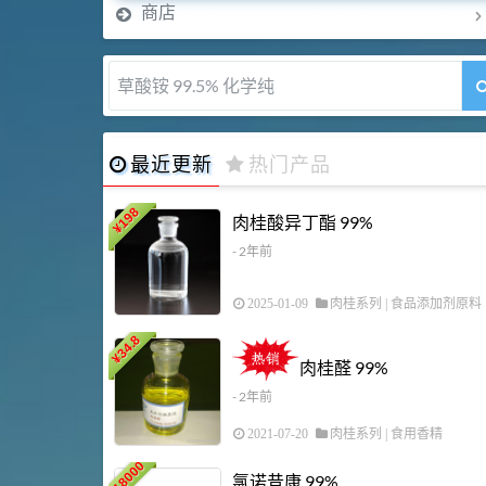
商店
草酸铵 99.5% 化学纯
最近更新
热门产品
198
肉桂酸异丁酯 99%
¥
- 2年前
2025-01-09
肉桂系列
|
食品添加剂原料
34.8
¥
肉桂醛 99%
- 2年前
2021-07-20
肉桂系列
|
食用香精
18000
氯诺昔康 99%