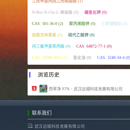
三羟甲基丙烷三丙烯酸酯 (1)
N-Boc-N-Cbz-L-赖氨酸 (0)
硼氢化钾 (0)
CAS: 501-36-0 (2)
聚丙烯酸钾 (0)
三聚磷酸铝 (0)
盐酸克林霉素 (1)
硫代乙酸钾 (0)
间三氟甲基苯丙酸 (0)
CAS: 64872-77-1 (0)
CAS: 25389-94-0 (1)
氢化油 (0)
CAS: 3240-34-4 (0
浏览历史
西草净 97% – 武汉远城科技发展有限公司
联系我们
武汉远城科技发展有限公司