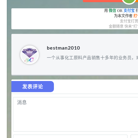
27
抗氧剂BHT 99.5%
7
¥
用
微信
OR
支付宝
浏览量 - 1.64w
为本文作者
打
支付宝打
金额随意 快来“打
2021-05-25
食品添加剂原料
11.25
D-异抗坏血酸钠 98%
8
bestman2010
¥
浏览量 - 1.55w
一个从事化工原料产品销售十多年的业务员，
2021-05-25
食品添加剂原料
475
硬脂富马酸钠 99%
9
¥
发表评论
浏览量 - 1.54w
2021-06-19
化工原料
34.8
DL-蛋氨酸 99%
10
¥
浏览量 - 1.48w