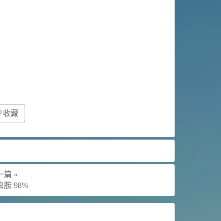
收藏
篇 »
胺 98%