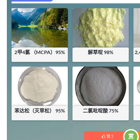
¥
浏览量 - 4.4w
2021-07-07
植物生长调节剂
29
N-羟甲基丙烯酰胺 98% NMA
4
¥
浏览量 - 1.98w
2甲4氯 （MCPA）95%
解草啶 98%
2
2021-06-22
化工原料
¥
18.75
¥
90
92
对甲氧基苯甲醛（茴香醛）
库存：
11.5
KG
库存：
8.4
KG
5
¥
99.5%
浏览量 - 1.89w
2021-06-19
化工原料
69.6
苯达松（灭草松） 95%
二氯吡啶酸 75%
S-羧甲基-L-半胱氨酸(羧甲司坦)
6
¥
98.5%
¥
61
¥
240
浏览量 - 1.72w
库存：
16
KG
库存：
0
KG
2021-05-30
化工原料
赏
赞
2