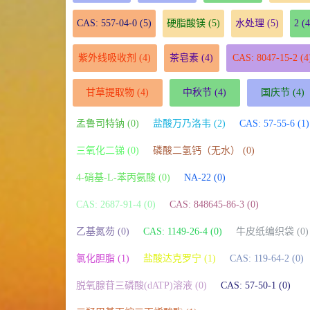
CAS: 557-04-0
(5)
硬脂酸镁
(5)
水处理
(5)
2
(4
紫外线吸收剂
(4)
茶皂素
(4)
CAS: 8047-15-2
(4
甘草提取物
(4)
中秋节
(4)
国庆节
(4)
孟鲁司特钠 (0)
盐酸万乃洛韦 (2)
CAS: 57-55-6 (1)
三氧化二锑 (0)
磷酸二氢钙（无水） (0)
4-硝基-L-苯丙氨酸 (0)
NA-22 (0)
CAS: 2687-91-4 (0)
CAS: 848645-86-3 (0)
乙基氮芴 (0)
CAS: 1149-26-4 (0)
牛皮纸编织袋 (0)
氯化胆脂 (1)
盐酸达克罗宁 (1)
CAS: 119-64-2 (0)
脱氧腺苷三磷酸(dATP)溶液 (0)
CAS: 57-50-1 (0)