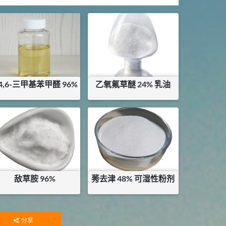
,4,6-三甲基苯甲醛 96%
乙氧氟草醚 24% 乳油
¥
96
¥
66
敌草胺 96%
莠去津 48% 可湿性粉剂
¥
80
¥
9
库存：
26
KG
库存：
0.2
KG
分享