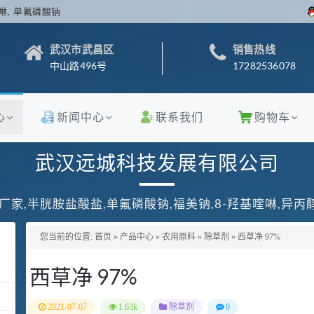
啉, 单氟磷酸钠
武汉市武昌区
销售热线
中山路496号
17282536078
心
新闻中心
联系我们
购物车
武汉远城科技发展有限公司
厂家,半胱胺盐酸盐,单氟磷酸钠,福美钠,8-羟基喹啉,异
您当前的位置:
首页
»
产品中心
»
农用原料
»
除草剂
»
西草净 97%
西草净 97%
2021-07-07
1.63k
除草剂
0