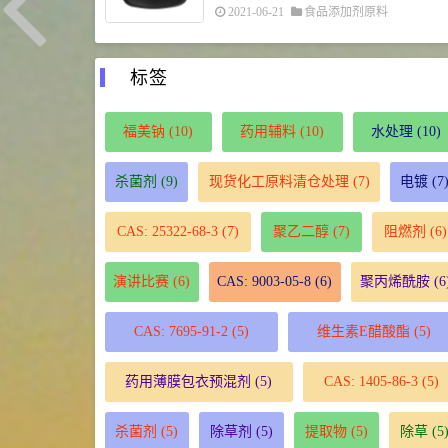
2021-06-21
食品添加剂原料
标签
福美钠
(10)
药用辅料
(10)
水处理
(10)
杀菌剂
(9)
现货化工原料清仓处理
(7)
电镀
(7
CAS: 25322-68-3
(7)
聚乙二醇
(7)
阻燃剂
(6)
演讲比赛
(6)
CAS: 9003-05-8
(6)
聚丙烯酰胺
(6
CAS: 7695-91-2
(5)
维生素E醋酸酯
(5)
药用薄膜包衣预混剂
(5)
CAS: 1405-86-3
(5)
杀菌剂
(5)
除草剂
(5)
提取物
(5)
除草
(5