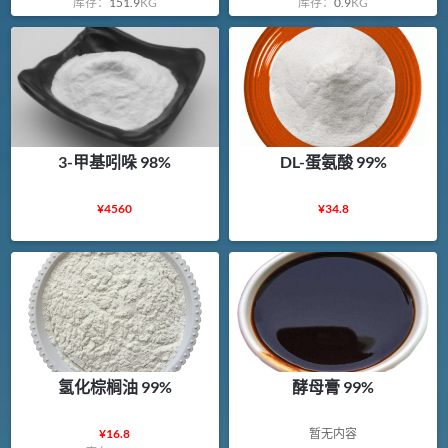
库存：
151.9
KG
库存：
0.9
KG
3-甲基吲哚 98%
DL-蛋氨酸 99%
¥
4560
¥
34.8
氢化棕榈油 99%
酵母膏 99%
¥
16.8
暂无内容