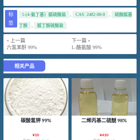
标
1-(4-氨丁基）胍硫酸盐
,
CAS: 2482-00-0
,
硫酸胍基
签
丁胺
,
胍丁胺硫酸盐
« 上一篇
下一篇 »
六氢苯酐 99%
L-酪氨酸 99%
相关产品
碳酸氢钾 99%
二烯丙基二硫醚 98%
¥
10
¥
410