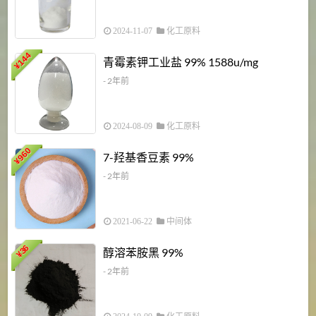
2024-11-07
化工原料
6
144
青霉素钾工业盐 99% 1588u/mg
¥
¥
- 2年前
2024-08-09
化工原料
960
7-羟基香豆素 99%
¥
- 2年前
2021-06-22
中间体
1
36
醇溶苯胺黑 99%
¥
¥
- 2年前