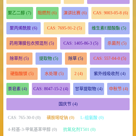
聚乙二醇
(7)
阻燃剂
(6)
演讲比赛
(6)
CAS: 9003-05-8
(6)
聚丙烯酰胺
(6)
CAS: 7695-91-2
(5)
维生素E醋酸酯
(5)
药用薄膜包衣预混剂
(5)
CAS: 1405-86-3
(5)
杀菌剂
(5)
除草剂
(5)
提取物
(5)
除草
(5)
CAS: 557-04-0
(5)
硬脂酸镁
(5)
水处理
(5)
2
(4)
紫外线吸收剂
(4)
茶皂素
(4)
CAS: 8047-15-2
(4)
甘草提取物
(4)
中秋节
(4)
国庆节
(4)
CAS: 765-30-0 (0)
磺胺嘧啶钠 (0)
L-组氨酸 (0)
4-羟基-3-甲氧基苯甲醇 (0)
抗氧化剂T501 (0)