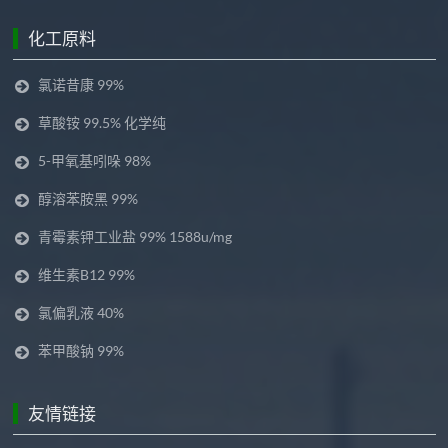
化工原料
氯诺昔康 99%
草酸铵 99.5% 化学纯
5-甲氧基吲哚 98%
醇溶苯胺黑 99%
青霉素钾工业盐 99% 1588u/mg
维生素B12 99%
氯偏乳液 40%
苯甲酸钠 99%
友情链接