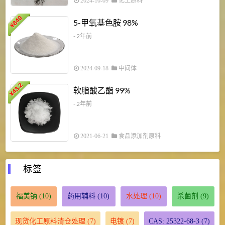
2024-10-09
化工原料
840
4
5-甲氧基色胺 98%
¥
- 2年前
2024-09-18
中间体
43.2
3
软脂酸乙酯 99%
¥
¥
- 2年前
2021-06-21
食品添加剂原料
标签
福美钠
(10)
药用辅料
(10)
水处理
(10)
杀菌剂
(9)
现货化工原料清仓处理
(7)
电镀
(7)
CAS: 25322-68-3
(7)