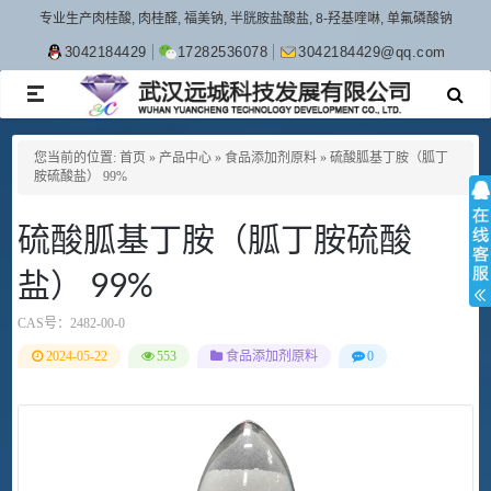
专业生产肉桂酸, 肉桂醛, 福美钠, 半胱胺盐酸盐, 8-羟基喹啉, 单氟磷酸钠
3042184429
17282536078
3042184429@qq.com
TOGGLE
NAVIGATION
您当前的位置:
首页
»
产品中心
»
食品添加剂原料
»
硫酸胍基丁胺（胍丁
胺硫酸盐） 99%
硫酸胍基丁胺（胍丁胺硫酸
盐） 99%
CAS号：
2482-00-0
2024-05-22
553
食品添加剂原料
0