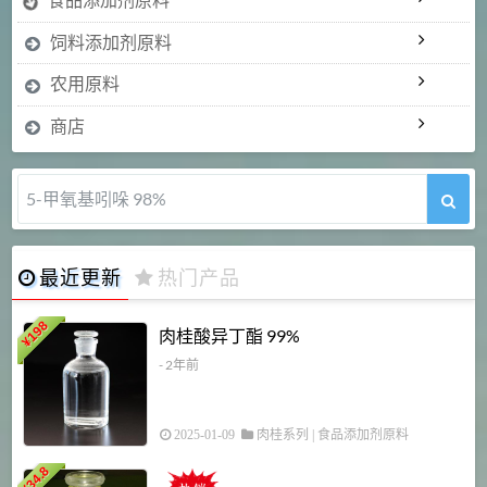
饲料添加剂原料
农用原料
商店
5-甲氧基吲哚 98%
最近更新
热门产品
198
肉桂酸异丁酯 99%
¥
- 2年前
2025-01-09
肉桂系列
|
食品添加剂原料
34.8
2