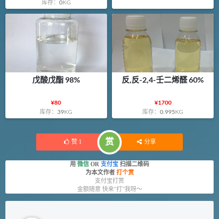
库存：
0
KG
戊酸戊酯 98%
反,反-2,4-壬二烯醛 60%
¥
80
¥
1700
库存：
39
KG
库存：
0.995
KG
赏
赞
1
分享
用
微信
OR
支付宝
扫描二维码
为本文作者
打个赏
支付宝打赏
金额随意 快来“打”我呀～