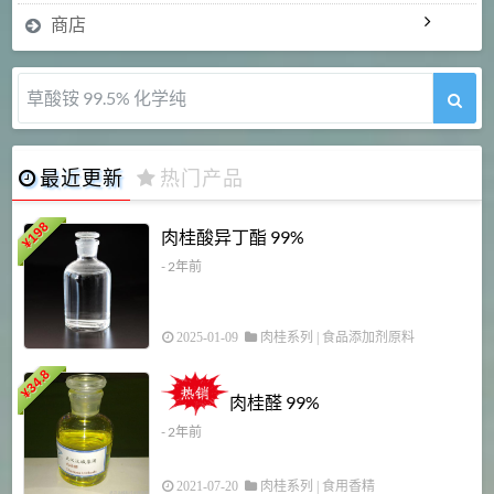
商店
草酸铵 99.5% 化学纯
最近更新
热门产品
198
肉桂酸异丁酯 99%
¥
- 2年前
2025-01-09
肉桂系列
|
食品添加剂原料
34.8
2
¥
肉桂醛 99%
- 2年前
2021-07-20
肉桂系列
|
食用香精