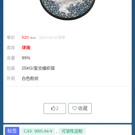
单价
¥
20
2024-04-02更新
¥
22
库存
详询
含量
99%
包装
25KG/复合编织袋
外观
白色粉状
2
收藏
标签
CAS: 9005-84-9
,
可溶性淀粉