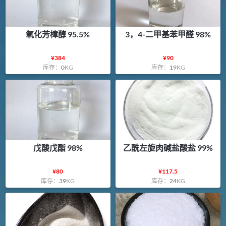
氧化芳樟醇 95.5%
3，4-二甲基苯甲醛 98%
¥
384
¥
90
库存：
0
KG
库存：
19
KG
戊酸戊酯 98%
乙酰左旋肉碱盐酸盐 99%
¥
80
¥
117.5
库存：
39
KG
库存：
24
KG