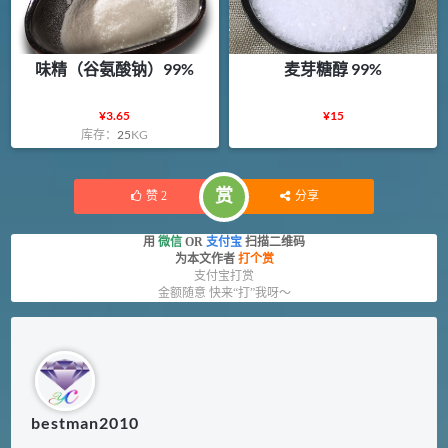
味精（谷氨酸钠）99%
麦芽糖醇 99%
¥
3.65
¥
15
库存：
25
KG
赏
赞
2
分享
用
微信
OR
支付宝
扫描二维码
为本文作者
打个赏
支付宝打赏
金额随意 快来“打”我呀～
bestman2010