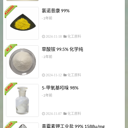
18000
1
氯诺昔康 99%
¥
- 2年前
2024-11-18
化工原料
7.2
草酸铵 99.5% 化学纯
¥
- 2年前
2024-11-12
化工原料
3840
5-甲氧基吲哚 98%
¥
- 2年前
2024-11-07
化工原料
6
144
青霉素钾工业盐 99% 1588u/mg
¥