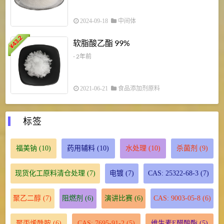
2024-09-18
中间体
43.2
3
软脂酸乙酯 99%
¥
¥
- 2年前
2021-06-21
食品添加剂原料
标签
福美钠
(10)
药用辅料
(10)
水处理
(10)
杀菌剂
(9)
现货化工原料清仓处理
(7)
电镀
(7)
CAS: 25322-68-3
(7)
聚乙二醇
(7)
阻燃剂
(6)
演讲比赛
(6)
CAS: 9003-05-8
(6)
聚丙烯酰胺
(6)
CAS: 7695-91-2
(5)
维生素E醋酸酯
(5)