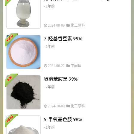
¥
- 2年前
2024-08-09
化工原料
960
7-羟基香豆素 99%
¥
- 2年前
2021-06-22
中间体
1
36
醇溶苯胺黑 99%
¥
¥
- 2年前
2024-10-09
化工原料
840
4
5-甲氧基色胺 98%
¥
- 2年前