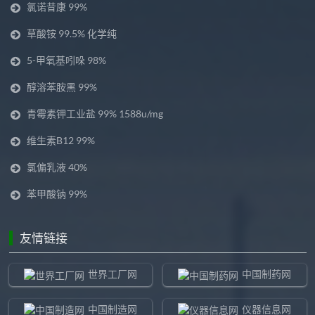
氯诺昔康 99%
草酸铵 99.5% 化学纯
5-甲氧基吲哚 98%
醇溶苯胺黑 99%
青霉素钾工业盐 99% 1588u/mg
维生素B12 99%
氯偏乳液 40%
苯甲酸钠 99%
友情链接
世界工厂网
中国制药网
中国制造网
仪器信息网