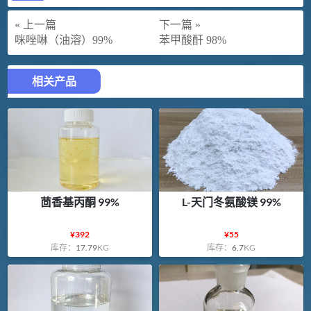
« 上一篇
下一篇 »
咪唑啉（油溶）99%
苯甲酸酐 98%
相关产品
茴香基丙酮 99%
L-天门冬氨酸镁 99%
¥
392
¥
55
库存：
17.79
KG
库存：
6.7
KG