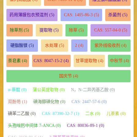
药用薄膜包衣预混剂
(5)
CAS: 1405-86-3
(5)
杀菌剂
(5)
除草剂
(5)
提取物
(5)
除草
(5)
CAS: 557-04-0
(5)
硬脂酸镁
(5)
水处理
(5)
2
(4)
紫外线吸收剂
(4)
茶皂素
(4)
CAS: 8047-15-2
(4)
甘草提取物
(4)
中秋节
(4)
国庆节
(4)
α-萘醌 (0)
蒲公英提取物 (0)
N，N-二异丙基乙胺 (0)
双酚芴 (1)
碘海醇碘化物 (0)
CAS: 2447-57-6 (0)
碘苯二乙酸 (0)
CAS: 87390-32-7 (1)
二水 (0)
儿茶素 (0)
头孢唑肟中间体 7-ANCA (0)
CAS: 80036-89-1 (0)