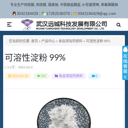
专业生产肉桂酸, 肉桂醛, 福美钠, 半胱胺盐酸盐, 8-羟基喹啉, 单氟磷酸钠
3042184429
17282536078
3042184429@qq.com
TOGGLE
NAVIGATION
您当前的位置:
首页
»
产品中心
»
食品添加剂原料
»
可溶性淀粉 99%
可溶性淀粉 99%
CAS号：
9005-84-9
2024-03-20
502
食品添加剂原料
0