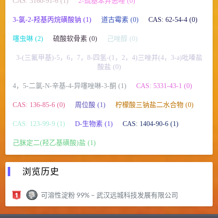
CAS: 3160-91-6 (1)
2-巯基苯并恶唑 (0)
3-氯-2-羟基丙烷磺酸钠 (1)
道古霉素 (0)
CAS: 62-54-4 (0)
噻虫啉 (2)
硫酸软骨素 (0)
己唑醇 (0)
3-(三氟甲基)-5，6，7，8-四氢-(1，2，4)三唑并(4，3-a)吡嗪盐
酸盐 (0)
4，5-二氯-N-辛基-4-异噻唑啉-3-酮 (1)
CAS: 5331-43-1 (0)
CAS: 136-85-6 (0)
周位酸 (1)
柠檬酸三钠盐二水合物 (0)
CAS: 123-99-9 (1)
D-生物素 (1)
CAS: 1404-90-6 (1)
己脒定二(羟乙基磺酸)盐 (1)
浏览历史
可溶性淀粉 99% – 武汉远城科技发展有限公司