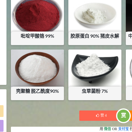
2021-05-25
食品添加剂原料
475
硬脂富马酸钠 99%
9
¥
浏览量 - 1.54w
吡啶甲酸铬 99%
胶原蛋白 90% 猪皮水解
2021-06-19
化工原料
¥
250
¥
66
34.8
DL-蛋氨酸 99%
10
库存：
1.6
KG
¥
浏览量 - 1.48w
2021-06-21
食品添加剂原料
壳聚糖 脱乙酰度90%
虫草菌粉 7%
¥
70
¥
60
库存：
16
KG
库存：
5
KG
赏
赞
4
)
用
微信
OR
支付宝