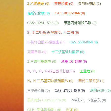
2-乙烯基萘 (0)
赛拉菌素 (0)
盐酸吗啉胍 (1)
轻质氧化镁 (0)
CAS: 10102-90-6 (0)
CAS: 112811-59-3 (0)
甲基丙烯酸羟乙酯 (0)
5，5-二甲基-恶唑烷-2，4-二酮 (0)
L-抗坏血酸-2-磷酸酯 (0)
CAS: 5680-80-8 (0)
亮菌甲素 (0)
十二烷基琥珀酸酐 (0)
2-三氟甲基烟酸 (0)
苯基-D5-硼酸 (0)
N，N，N，N-四乙酰基甘脲 (0)
工业苊 (0)
N，N-二乙基丙炔胺硫酸盐 (0)
苯代三聚氰胺 (1)
三甲基乙酸 (0)
CAS: 27821-45-0 (0)
溶剂蓝104 (0)
英杰维特 CAPA 2077A (0)
2-甲基-1，3-氮杂茂 (0)
GLP-1受体激动剂1 (0)
BGE (0)