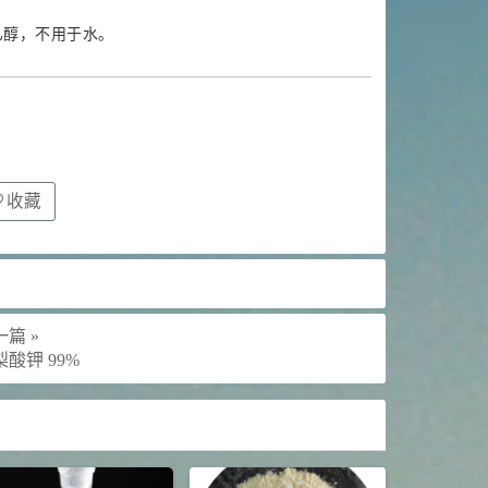
乙醇，不用于水。
收藏
篇 »
梨酸钾 99%