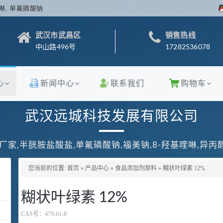
啉, 单氟磷酸钠
武汉市武昌区
销售热线
中山路496号
17282536078
心
新闻中心
联系我们
购物车
武汉远城科技发展有限公司
厂家,半胱胺盐酸盐,单氟磷酸钠,福美钠,8-羟基喹啉,异
您当前的位置:
首页
»
产品中心
»
食品添加剂原料
»
糊状叶绿素 12%
糊状叶绿素 12%
CAS号：
479-61-8