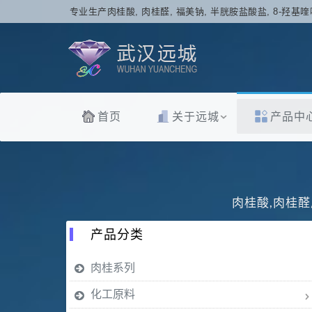
专业生产肉桂酸, 肉桂醛, 福美钠, 半胱胺盐酸盐, 8-羟基喹
首页
关于远城
产品中
肉桂酸,肉桂醛
产品分类
肉桂系列
化工原料