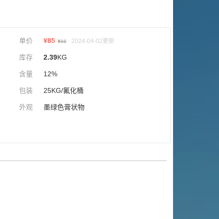
单价
¥
85
2024-04-02更新
¥
88
库存
2.39
KG
含量
12%
包装
25KG/氟化桶
外观
墨绿色膏状物