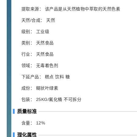
胍基乙酸 98%
1
¥
浏览量 - 10w+
提取来源： 该产品是从天然植物中萃取的天然色素
天然/合成： 天然
2021-05-25
饲料添加剂原料
级别： 工业级
253
乙酸橙花酯 99%
2
¥
类别： 天然食品
浏览量 - 5.51w
行业： 天然食品
2021-06-17
化工原料
领域： 无毒着色剂
145
多效唑 90%
3
¥
下延产品： 糕点 饮料 糖
浏览量 - 4.4w
成份： 糊状叶绿素
2021-07-07
植物生长调节剂
包装： 25KG/氟化桶 不可拆分
29
N-羟甲基丙烯酰胺 98% NMA
4
质量标准
¥
浏览量 - 1.98w
含量： 12%
2021-06-22
化工原料
理化属性