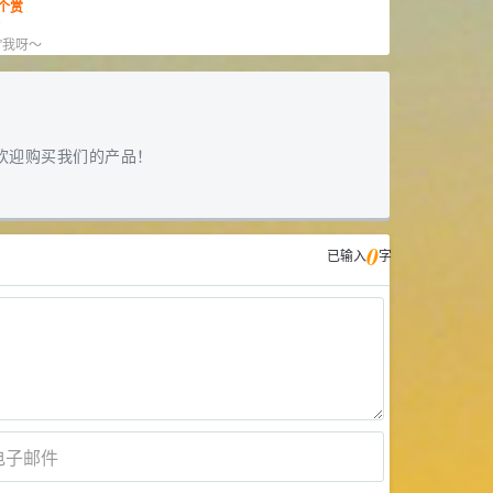
个赏
赏
”我呀～
欢迎购买我们的产品！
0
已输入
字