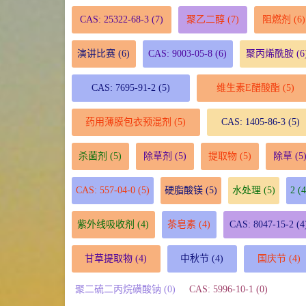
CAS: 25322-68-3
(7)
聚乙二醇
(7)
阻燃剂
(6)
演讲比赛
(6)
CAS: 9003-05-8
(6)
聚丙烯酰胺
(6
CAS: 7695-91-2
(5)
维生素E醋酸酯
(5)
药用薄膜包衣预混剂
(5)
CAS: 1405-86-3
(5)
杀菌剂
(5)
除草剂
(5)
提取物
(5)
除草
(5
CAS: 557-04-0
(5)
硬脂酸镁
(5)
水处理
(5)
2
(4
紫外线吸收剂
(4)
茶皂素
(4)
CAS: 8047-15-2
(4
甘草提取物
(4)
中秋节
(4)
国庆节
(4)
聚二硫二丙烷磺酸钠 (0)
CAS: 5996-10-1 (0)