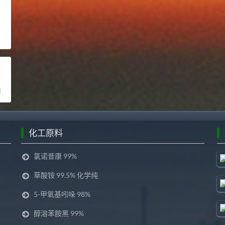
司
化工原料
氯诺昔康 99%
草酸铵 99.5% 化学纯
5-甲氧基吲哚 98%
醇溶苯胺黑 99%