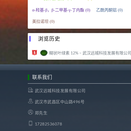
α-羟基-β，β-二甲基-γ-丁内酯 (0)
乙酰丙酮铝 (0)
美拉诺坦 (0)
浏览历史
糊状叶绿素 12% – 武汉远城科技发展有限公
联系我们
武汉远城科技发展有限公司
武汉市武昌区中山路496号
郑先生
17282536078