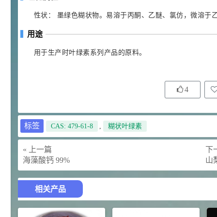
92
对甲氧基苯甲醛（茴香醛）
5
性状： 墨绿色糊状物。易溶于丙酮、乙醚、氯仿，微溶于
¥
99.5%
用途
浏览量 - 1.89w
用于生产时叶绿素系列产品的原料。
2021-06-19
化工原料
69.6
S-羧甲基-L-半胱氨酸(羧甲司坦)
6
¥
98.5%
4
浏览量 - 1.72w
2021-05-30
化工原料
标签
CAS: 479-61-8
,
糊状叶绿素
27
抗氧剂BHT 99.5%
7
¥
浏览量 - 1.64w
« 上一篇
下一
海藻酸钙 99%
山
2021-05-25
食品添加剂原料
11.25
相关产品
D-异抗坏血酸钠 98%
8
¥
浏览量 - 1.55w