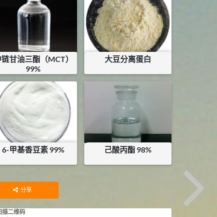
中链甘油三酯（MCT）
大豆分离蛋白
99%
¥
46
¥
35
库存：
93.915
KG
6-甲基香豆素 99%
己酸丙酯 98%
¥
305
¥
150
库存：
11.4
KG
库存：
15
KG
分享
扫描二维码