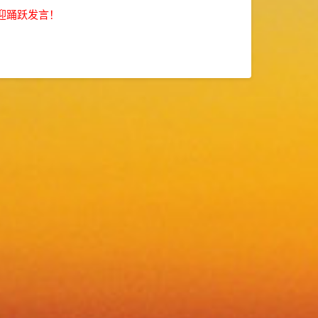
迎踊跃发言！