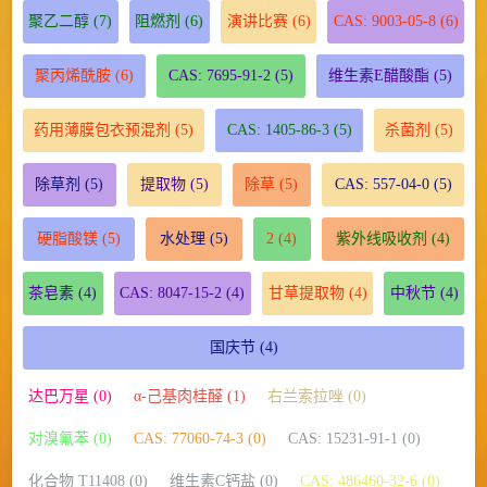
聚乙二醇
(7)
阻燃剂
(6)
演讲比赛
(6)
CAS: 9003-05-8
(6)
聚丙烯酰胺
(6)
CAS: 7695-91-2
(5)
维生素E醋酸酯
(5)
药用薄膜包衣预混剂
(5)
CAS: 1405-86-3
(5)
杀菌剂
(5)
除草剂
(5)
提取物
(5)
除草
(5)
CAS: 557-04-0
(5)
硬脂酸镁
(5)
水处理
(5)
2
(4)
紫外线吸收剂
(4)
茶皂素
(4)
CAS: 8047-15-2
(4)
甘草提取物
(4)
中秋节
(4)
国庆节
(4)
达巴万星 (0)
α-己基肉桂醛 (1)
右兰索拉唑 (0)
对溴氟苯 (0)
CAS: 77060-74-3 (0)
CAS: 15231-91-1 (0)
化合物 T11408 (0)
维生素C钙盐 (0)
CAS: 486460-32-6 (0)