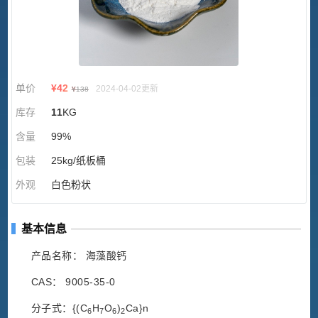
单价
¥
42
2024-04-02更新
¥
138
库存
11
KG
含量
99%
包装
25kg/纸板桶
外观
白色粉状
基本信息
产品名称： 海藻酸钙
CAS： 9005-35-0
分子式：{(C
H
O
)
Ca}n
6
7
6
2