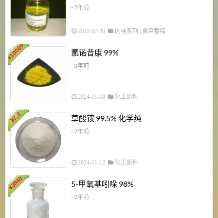
- 2年前
2021-07-20
肉桂系列
|
食用香精
18000
1
氯诺昔康 99%
¥
- 2年前
2024-11-18
化工原料
7.2
草酸铵 99.5% 化学纯
¥
- 2年前
2024-11-12
化工原料
3840
5-甲氧基吲哚 98%
¥
- 2年前