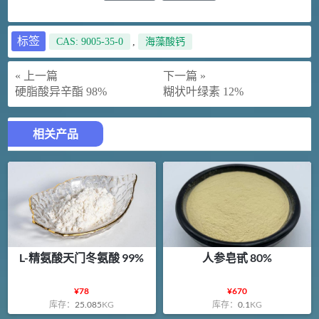
标签
CAS: 9005-35-0
,
海藻酸钙
« 上一篇
下一篇 »
硬脂酸异辛酯 98%
糊状叶绿素 12%
相关产品
L-精氨酸天门冬氨酸 99%
人参皂甙 80%
¥
78
¥
670
库存：
25.085
KG
库存：
0.1
KG