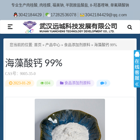
专业生产肉桂酸, 肉桂醛, 福美钠, 半胱胺盐酸盐, 8-羟基喹啉, 单氟磷酸钠
3042184429
17282536078
3042184429@qq.com
TOGGLE
NAVIGATION
您当前的位置:
首页
»
产品中心
»
食品添加剂原料
»
海藻酸钙 99%
海藻酸钙 99%
CAS号：
9005-35-0
2023-01-29
694
食品添加剂原料
0