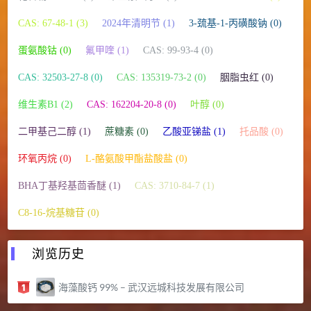
CAS: 67-48-1 (3)
2024年清明节 (1)
3-巯基-1-丙磺酸钠 (0)
蛋氨酸钴 (0)
氟甲喹 (1)
CAS: 99-93-4 (0)
CAS: 32503-27-8 (0)
CAS: 135319-73-2 (0)
胭脂虫红 (0)
维生素B1 (2)
CAS: 162204-20-8 (0)
叶醇 (0)
二甲基己二醇 (1)
蔗糖素 (0)
乙酸亚锑盐 (1)
托品酸 (0)
环氧丙烷 (0)
L-酪氨酸甲酯盐酸盐 (0)
BHA丁基羟基茴香醚 (1)
CAS: 3710-84-7 (1)
C8-16-烷基糖苷 (0)
浏览历史
海藻酸钙 99% – 武汉远城科技发展有限公司