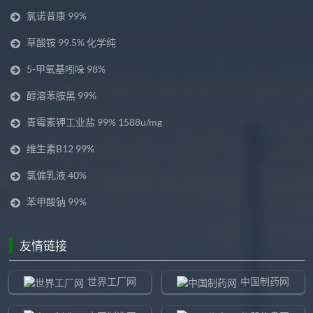
氯诺昔康 99%
草酸铵 99.5% 化学纯
5-甲氧基吲哚 98%
醇溶苯胺黑 99%
青霉素钾工业盐 99% 1588u/mg
维生素B12 99%
氯偏乳液 40%
苯甲酸钠 99%
友情链接
世界工厂网
中国制药网