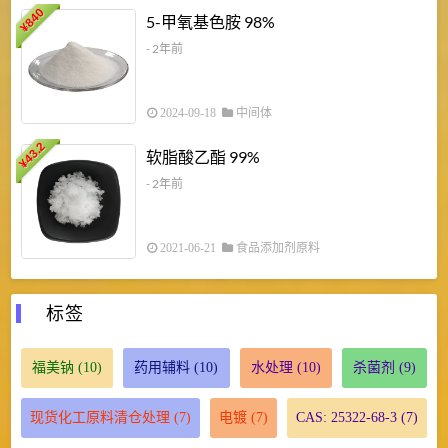
840
4
5-甲氧基色胺 98%
¥
- 2年前
2024-09-18
中间体
43.2
3
软脂酸乙酯 99%
¥
¥
- 2年前
2021-06-21
食品添加剂原料
标签
福美钠
(10)
药用辅料
(10)
水处理
(10)
杀菌剂
(9)
现货化工原料清仓处理
(7)
电镀
(7)
CAS: 25322-68-3
(7)