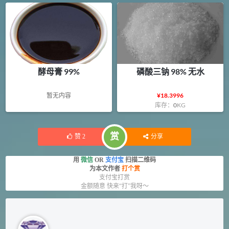
酵母膏 99%
磷酸三钠 98% 无水
暂无内容
¥
18.3996
库存：
0
KG
赏
赞
2
分享
用
微信
OR
支付宝
扫描二维码
为本文作者
打个赏
支付宝打赏
金额随意 快来“打”我呀～