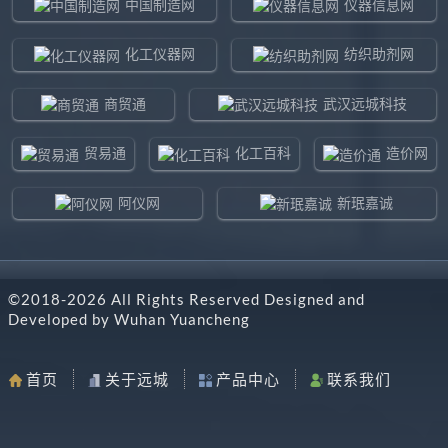
中国制造网
仪器信息网
化工仪器网
纺织助剂网
商贸通
武汉远城科技
贸易通
化工百科
造价网
阿仪网
新珉嘉诚
环球贸易网
960化工网
©2018-
2026
All Rights Reserved Designed and
东北制造网
药智通
Developed by
Wuhan Yuancheng
搜了网
八方资源网
首页
关于远城
产品中心
联系我们
马可波罗网
阿仪网远城科技