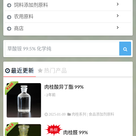
饲料添加剂原料
农用原料
商店
草酸铵 99.5% 化学纯
最近更新
热门产品
198
肉桂酸异丁酯 99%
¥
- 2年前
2025-01-09
肉桂系列
|
食品添加剂原料
34.8
2
¥
肉桂醛 99%