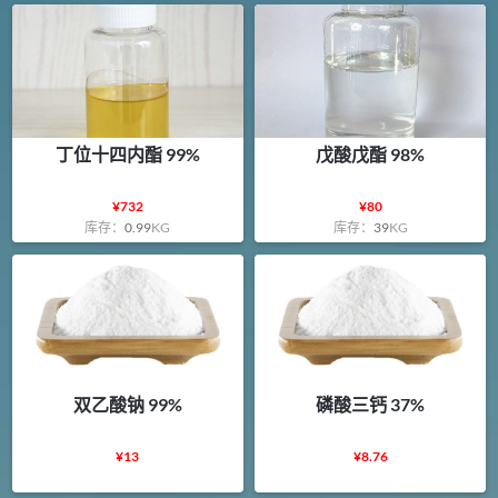
丁位十四内酯 99%
戊酸戊酯 98%
¥
732
¥
80
库存：
0.99
KG
库存：
39
KG
双乙酸钠 99%
磷酸三钙 37%
¥
13
¥
8.76