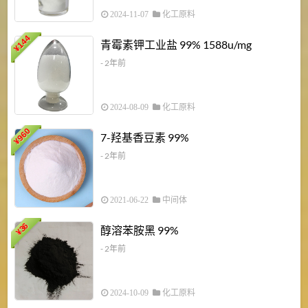
2024-11-07
化工原料
6
144
青霉素钾工业盐 99% 1588u/mg
¥
¥
- 2年前
2024-08-09
化工原料
960
7-羟基香豆素 99%
¥
- 2年前
2021-06-22
中间体
1
36
醇溶苯胺黑 99%
¥
¥
- 2年前
2024-10-09
化工原料