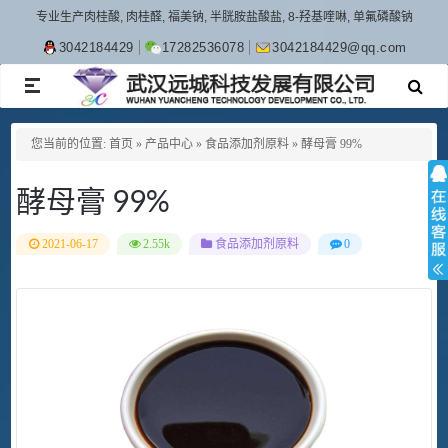
专业生产肉桂酸, 肉桂醛, 福美钠, 半胱胺盐酸盐, 8-羟基喹啉, 单氟磷酸钠
3042184429
17282536078
3042184429@qq.com
TOGGLE
NAVIGATION
您当前的位置:
首页
»
产品中心
»
食品添加剂原料
»
酵母膏 99%
酵母膏 99%
2021-06-17
2.55k
食品添加剂原料
0