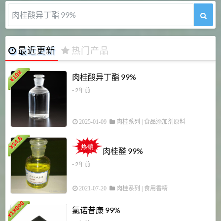
肉桂醛 99%
最近更新
热门产品
198
肉桂酸异丁酯 99%
¥
- 2年前
2025-01-09
肉桂系列
|
食品添加剂原料
34.8
2
¥
肉桂醛 99%
- 2年前
2021-07-20
肉桂系列
|
食用香精
18000
1
氯诺昔康 99%
¥