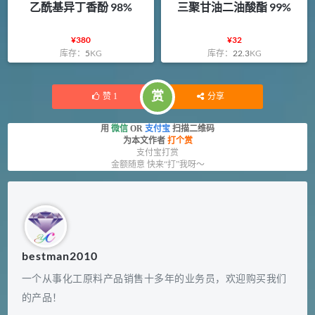
乙酰基异丁香酚 98%
三聚甘油二油酸酯 99%
¥
380
¥
32
库存：
5
KG
库存：
22.3
KG
赏
赞
1
分享
用
微信
OR
支付宝
扫描二维码
为本文作者
打个赏
支付宝打赏
金额随意 快来“打”我呀～
bestman2010
一个从事化工原料产品销售十多年的业务员，欢迎购买我们
的产品！