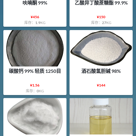
呋喃酮 99%
乙酸异丁酸蔗糖酯 99.9%
¥
456
¥
150
库存：
1.9
KG
库存：
27
KG
碳酸钙 99% 轻质 1250目
酒石酸氢胆碱 98%
¥
1.56
¥
144
库存：
0
KG