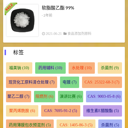
43.2
3
软脂酸乙酯 99%
¥
¥
- 2年前
2021-06-21
食品添加剂原料
标签
福美钠
(10)
药用辅料
(10)
水处理
(10)
杀菌剂
(9)
现货化工原料清仓处理
(7)
电镀
(7)
CAS: 25322-68-3
(7)
聚乙二醇
(7)
阻燃剂
(6)
演讲比赛
(6)
CAS: 9003-05-8
(6)
聚丙烯酰胺
(6)
CAS: 7695-91-2
(5)
维生素E醋酸酯
(5)
药用薄膜包衣预混剂
(5)
CAS: 1405-86-3
(5)
杀菌剂
(5)