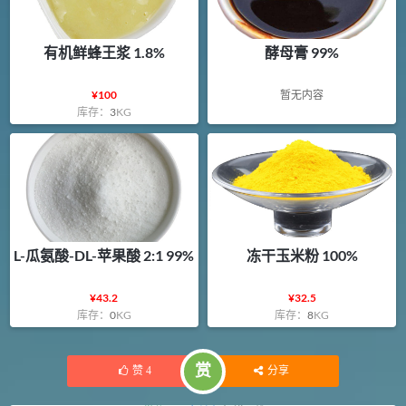
有机鲜蜂王浆 1.8%
酵母膏 99%
¥
100
暂无内容
库存：
3
KG
L-瓜氨酸-DL-苹果酸 2:1 99%
冻干玉米粉 100%
¥
43.2
¥
32.5
库存：
0
KG
库存：
8
KG
赏
赞
4
分享