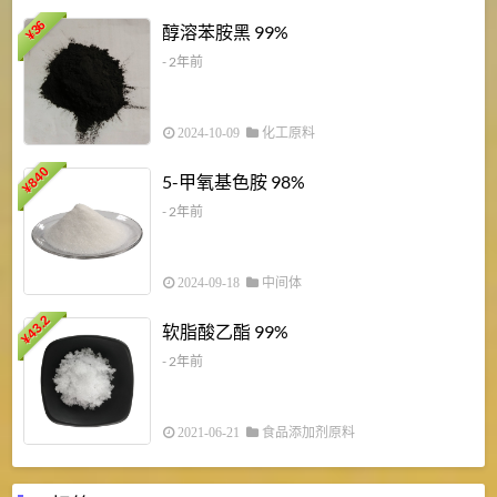
1
36
醇溶苯胺黑 99%
¥
¥
- 2年前
2024-10-09
化工原料
840
4
5-甲氧基色胺 98%
¥
- 2年前
2024-09-18
中间体
43.2
3
软脂酸乙酯 99%
¥
¥
- 2年前
2021-06-21
食品添加剂原料