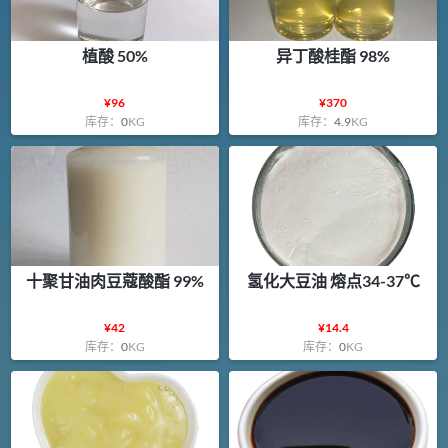
植酸 50%
异丁酸桂酯 98%
¥
96
¥
370
库存：
0
KG
库存：
4.9
KG
十聚甘油肉豆蔻酸酯 99%
氢化大豆油 熔点34-37℃
¥
42
¥
14.4
库存：
0
KG
库存：
0
KG