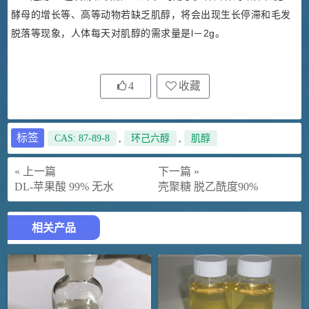
酵母的增长等、高等动物若缺乏肌醇，将会出现生长停滞和毛发
脱落等现象，人体每天对肌醇的需求量是l－2g。
4
收藏
标签
CAS: 87-89-8
,
环己六醇
,
肌醇
« 上一篇
下一篇 »
DL-苹果酸 99% 无水
壳聚糖 脱乙酰度90%
相关产品