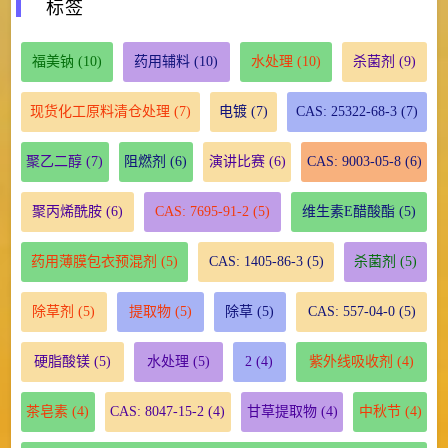
标签
福美钠
(10)
药用辅料
(10)
水处理
(10)
杀菌剂
(9)
现货化工原料清仓处理
(7)
电镀
(7)
CAS: 25322-68-3
(7)
聚乙二醇
(7)
阻燃剂
(6)
演讲比赛
(6)
CAS: 9003-05-8
(6)
聚丙烯酰胺
(6)
CAS: 7695-91-2
(5)
维生素E醋酸酯
(5)
药用薄膜包衣预混剂
(5)
CAS: 1405-86-3
(5)
杀菌剂
(5)
除草剂
(5)
提取物
(5)
除草
(5)
CAS: 557-04-0
(5)
硬脂酸镁
(5)
水处理
(5)
2
(4)
紫外线吸收剂
(4)
茶皂素
(4)
CAS: 8047-15-2
(4)
甘草提取物
(4)
中秋节
(4)