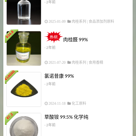
- 2年前
2025-01-09
肉桂系列
|
食品添加剂原料
34.8
2
¥
肉桂醛 99%
- 2年前
2021-07-20
肉桂系列
|
食用香精
18000
1
氯诺昔康 99%
¥
- 2年前
2024-11-18
化工原料
7.2
草酸铵 99.5% 化学纯
¥
- 2年前