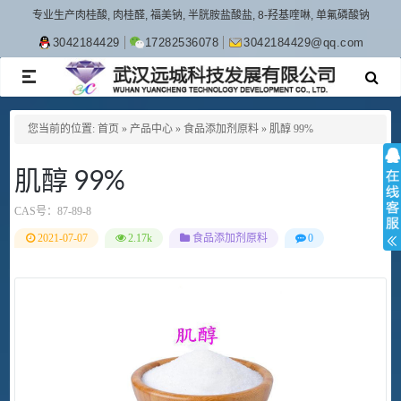
专业生产肉桂酸, 肉桂醛, 福美钠, 半胱胺盐酸盐, 8-羟基喹啉, 单氟磷酸钠
3042184429
17282536078
3042184429@qq.com
TOGGLE
NAVIGATION
您当前的位置:
首页
»
产品中心
»
食品添加剂原料
»
肌醇 99%
肌醇 99%
CAS号：
87-89-8
2021-07-07
2.17k
食品添加剂原料
0