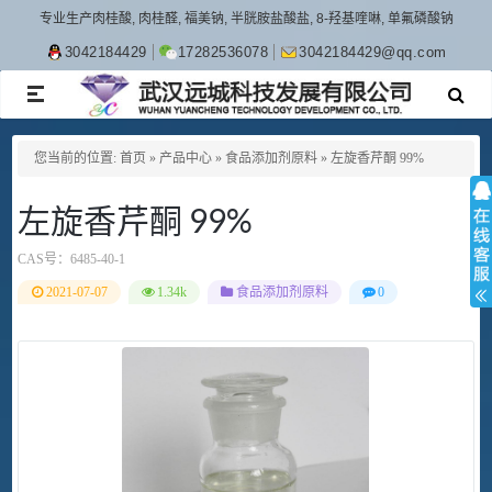
专业生产肉桂酸, 肉桂醛, 福美钠, 半胱胺盐酸盐, 8-羟基喹啉, 单氟磷酸钠
3042184429
17282536078
3042184429@qq.com
TOGGLE
NAVIGATION
您当前的位置:
首页
»
产品中心
»
食品添加剂原料
»
左旋香芹酮 99%
左旋香芹酮 99%
CAS号：
6485-40-1
2021-07-07
1.34k
食品添加剂原料
0