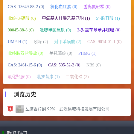
CAS: 13649-88-2 (0)
氯化血红素 (0)
游离氟轻松 (0)
吡啶-3-硼酸 (0)
甲氧基肉桂酸乙基己酯 (1)
5’-胞苷酸 (1)
90045-38-8 (0)
吡啶甲酸氧钒 (0)
2-对氯苄基苯并咪唑 (0)
UMP-H (1)
吲哚 (2)
对甲苯磺酸 (2)
CAS: 9014-01-1 (0)
吡哆胺双盐酸盐 (0)
美托嘧啶 (0)
PHMG (1)
CAS: 2461-15-6 (0)
CAS: 505-52-2 (0)
NBS (0)
氯化羟胺 (0)
吡罗昔康 (1)
二氧化硅 (2)
浏览历史
左旋香芹酮 99% – 武汉远城科技发展有限公司
联系我们