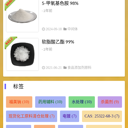
840
4
5-甲氧基色胺 98%
¥
- 2年前
2024-09-18
中间体
43.2
3
软脂酸乙酯 99%
¥
¥
- 2年前
2021-06-21
食品添加剂原料
标签
福美钠
(10)
药用辅料
(10)
水处理
(10)
杀菌剂
(9)
现货化工原料清仓处理
(7)
电镀
(7)
CAS: 25322-68-3
(7)