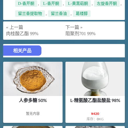
D-香芹酮
,
L-香芹酮
,
L-黄蒿萜酮
,
左旋香芹酮
,
留兰香提取物
,
留兰香油
,
葛缕醇
« 上一篇
下一篇 »
肉桂酸乙酯 99%
阻聚剂701 99%
相关产品
人参多糖 50%
L-精氨酸乙酯盐酸盐 98%
暂无内容
¥
420
库存：
0
KG