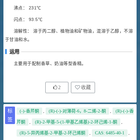
沸点： 231℃
闪点： 93.5℃
溶解性： 溶于丙二醇、植物油和矿物油，混溶于乙醇，不溶
于甘油和水。
运用
主要用于配制香草、奶油等型香精。
2
收藏
标
(-)-香芹酮
,
(R)-(-)-对薄荷-6，8-二烯-2-酮
,
(R)-(-)-香
签
芹酮
,
(R)-2-甲基-5-(1-甲基乙烯基)-2-环己烯-1-酮
,
(R)-5-异丙烯基-2-甲基-2-环己烯酮
,
CAS: 6485-40-1
,