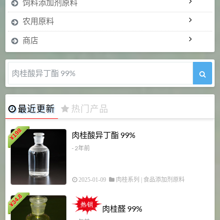
饲料添加剂原料
农用原料
商店
肉桂醛 99%
最近更新
热门产品
198
肉桂酸异丁酯 99%
¥
- 2年前
2025-01-09
肉桂系列
|
食品添加剂原料
34.8
2
¥
肉桂醛 99%