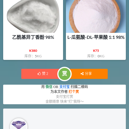
乙酰基异丁香酚 98%
L-瓜氨酸-DL-苹果酸 1:1 98%
¥
380
¥
75
库存：
5
KG
库存：
0
KG
赏
赞
2
分享
用
微信
OR
支付宝
扫描二维码
为本文作者
打个赏
支付宝打赏
金额随意 快来“打”我呀～