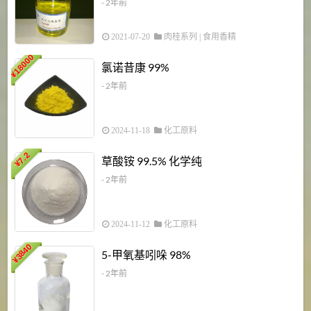
- 2年前
2021-07-20
肉桂系列
|
食用香精
18000
1
氯诺昔康 99%
¥
- 2年前
2024-11-18
化工原料
7.2
草酸铵 99.5% 化学纯
¥
- 2年前
2024-11-12
化工原料
3840
5-甲氧基吲哚 98%
¥
- 2年前