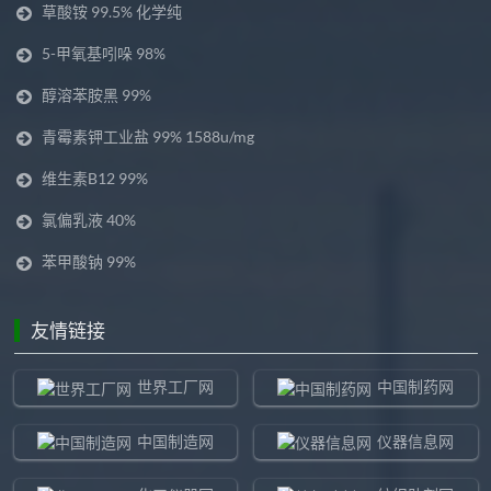
草酸铵 99.5% 化学纯
5-甲氧基吲哚 98%
醇溶苯胺黑 99%
青霉素钾工业盐 99% 1588u/mg
维生素B12 99%
氯偏乳液 40%
苯甲酸钠 99%
友情链接
世界工厂网
中国制药网
中国制造网
仪器信息网