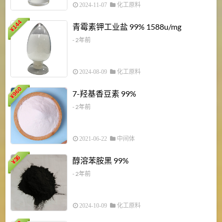
2024-11-07
化工原料
6
144
青霉素钾工业盐 99% 1588u/mg
¥
¥
- 2年前
2024-08-09
化工原料
960
7-羟基香豆素 99%
¥
- 2年前
2021-06-22
中间体
1
36
醇溶苯胺黑 99%
¥
¥
- 2年前
2024-10-09
化工原料