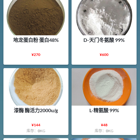
地龙蛋白粉 蛋白48%
D-天门冬氨酸 99%
¥
270
¥
600
漆酶 酶活力2000u/g
L-精氨酸 99%
¥
144
¥
48
库存：
0
KG
库存：
0
KG