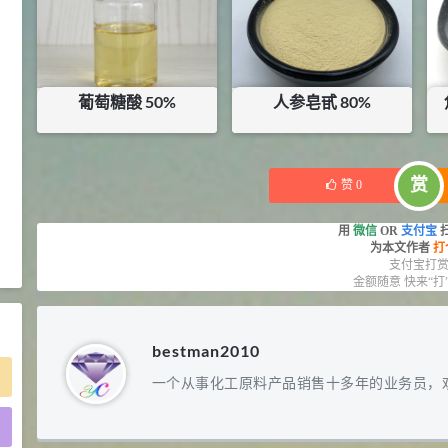
2021-05-25
食品添加剂原料
475
硬脂富马酸钠 99%
9
¥
浏览量 - 1.54w
葡萄糖酸 50%
人参皂甙 80%
2021-06-19
化工原料
暂无内容
¥
670
库存：
0.1
KG
34.8
DL-蛋氨酸 99%
10
赏
赞
0
¥
浏览量 - 1.48w
用
微信
OR
支付宝
为本文作者
打
2021-06-21
食品添加剂原料
支付宝打
金额随意 快来“打
bestman2010
一个从事化工原料产品销售十多年的业务员，
)