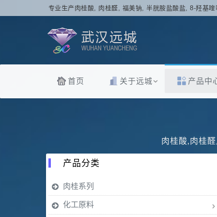
专业生产肉桂酸, 肉桂醛, 福美钠, 半胱胺盐酸盐, 8-羟基喹
首页
关于远城
产品中
肉桂酸,肉桂醛
产品分类
肉桂系列
化工原料