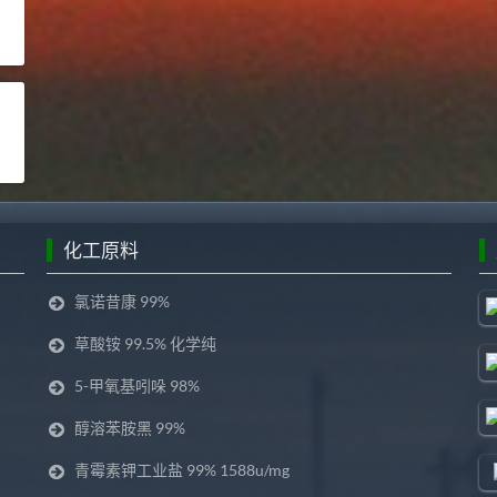
化工原料
氯诺昔康 99%
草酸铵 99.5% 化学纯
5-甲氧基吲哚 98%
醇溶苯胺黑 99%
青霉素钾工业盐 99% 1588u/mg