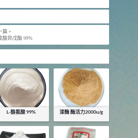
篇 »
戊酸异戊酯 99%
L-酪氨酸 99%
漆酶 酶活力2000u/g
¥
90
¥
144
库存：
0
KG