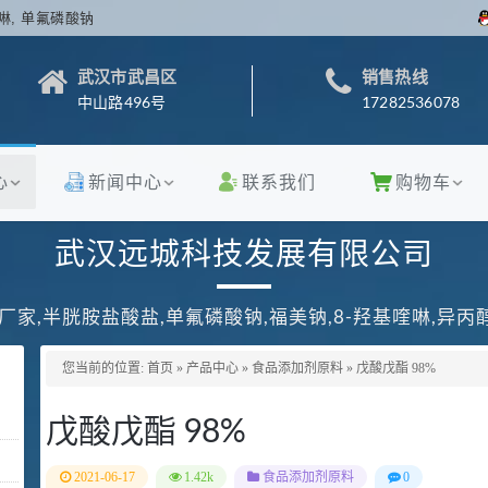
啉, 单氟磷酸钠
武汉市武昌区
销售热线
中山路496号
17282536078
心
新闻中心
联系我们
购物车
武汉远城科技发展有限公司
厂家,半胱胺盐酸盐,单氟磷酸钠,福美钠,8-羟基喹啉,异
您当前的位置:
首页
»
产品中心
»
食品添加剂原料
»
戊酸戊酯 98%
戊酸戊酯 98%
2021-06-17
1.42k
食品添加剂原料
0