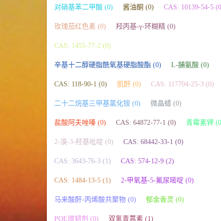
对硝基苯二甲酸 (0)
酱油酮 (0)
CAS: 10139-54-5 (0
玫瑰茄红色素 (0)
羟丙基-γ-环糊精 (0)
CAS: 1455-77-2 (0)
辛基十二醇硬脂酰氧基硬脂酸酯 (0)
L-脯氨酸 (0)
CAS: 118-90-1 (0)
肌酐 (0)
CAS: 117704-25-3 (0)
二十二烷基三甲基氯化铵 (0)
微晶蜡 (0)
盐酸阿夫唑嗪 (0)
CAS: 64872-77-1 (0)
青霉素钾 (0
2-溴-3-羟基吡啶 (0)
CAS: 68442-33-1 (0)
CAS: 3643-76-3 (1)
CAS: 574-12-9 (2)
CAS: 1484-13-5 (1)
2-甲氧基-5-氟尿嘧啶 (0)
马来酸酐-丙烯酸共聚物 (0)
郁金香灵 (0)
POE增韧剂 (0)
双氢青蒿素 (1)