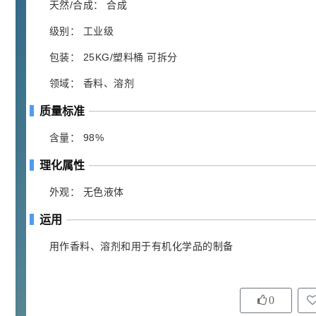
胍基乙酸 98%
1
¥
天然/合成： 合成
浏览量 - 10w+
级别： 工业级
2021-05-25
饲料添加剂原料
包装： 25KG/塑料桶 可拆分
253
领域： 香料、溶剂
乙酸橙花酯 99%
2
¥
浏览量 - 5.51w
质量标准
含量： 98%
2021-06-17
化工原料
145
理化属性
多效唑 90%
3
¥
浏览量 - 4.4w
外观： 无色液体
运用
2021-07-07
植物生长调节剂
用作香料、溶剂和用于有机化学品的制备
29
N-羟甲基丙烯酰胺 98% NMA
4
¥
浏览量 - 1.98w
0
2021-06-22
化工原料