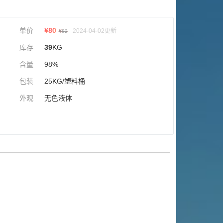
单价
¥
80
2024-04-02更新
¥
82
库存
39
KG
含量
98%
包装
25KG/塑料桶
外观
无色液体