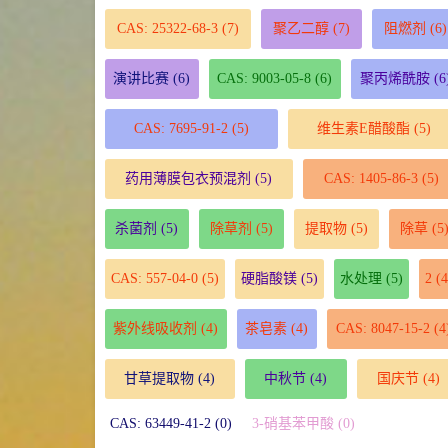
CAS: 25322-68-3
(7)
聚乙二醇
(7)
阻燃剂
(6)
演讲比赛
(6)
CAS: 9003-05-8
(6)
聚丙烯酰胺
(6
CAS: 7695-91-2
(5)
维生素E醋酸酯
(5)
药用薄膜包衣预混剂
(5)
CAS: 1405-86-3
(5)
杀菌剂
(5)
除草剂
(5)
提取物
(5)
除草
(5
CAS: 557-04-0
(5)
硬脂酸镁
(5)
水处理
(5)
2
(4
紫外线吸收剂
(4)
茶皂素
(4)
CAS: 8047-15-2
(4
甘草提取物
(4)
中秋节
(4)
国庆节
(4)
CAS: 63449-41-2 (0)
3-硝基苯甲酸 (0)