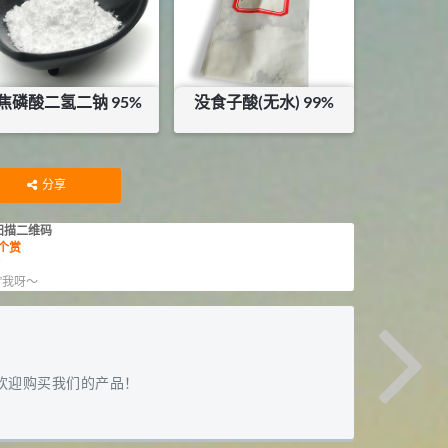
焦磷酸二氢二钠 95%
没食子酸(无水) 99%
¥
15
¥
96
分享
扫描二维码
个赏
赏
”我呀～
欢迎购买我们的产品！