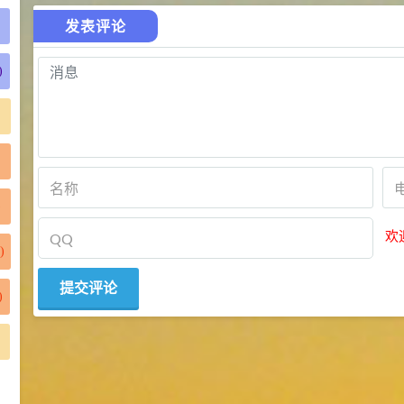
发表评论
)
)
欢
)
)