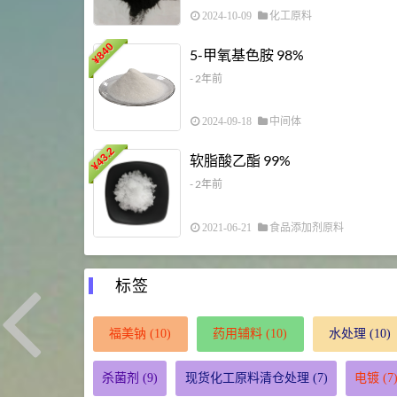
2024-10-09
化工原料
840
5-甲氧基色胺 98%
¥
- 2年前
2024-09-18
中间体
43.2
软脂酸乙酯 99%
¥
- 2年前
2021-06-21
食品添加剂原料
标签
福美钠
(10)
药用辅料
(10)
水处理
(10)
杀菌剂
(9)
现货化工原料清仓处理
(7)
电镀
(7