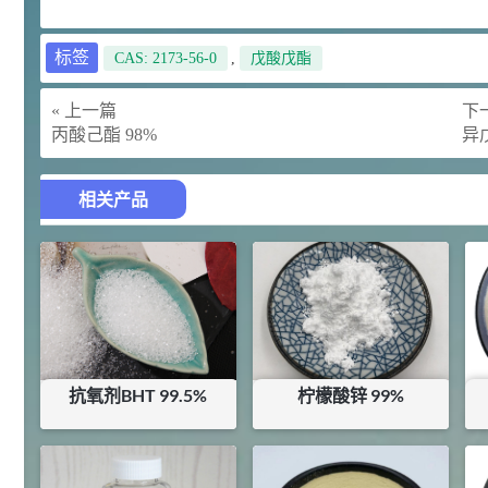
92
对甲氧基苯甲醛（茴香醛）
5
¥
标签
CAS: 2173-56-0
,
戊酸戊酯
99.5%
浏览量 - 1.89w
« 上一篇
下一
2021-06-19
化工原料
丙酸己酯 98%
异
69.6
S-羧甲基-L-半胱氨酸(羧甲司坦)
6
¥
98.5%
相关产品
浏览量 - 1.72w
2021-05-30
化工原料
27
抗氧剂BHT 99.5%
7
¥
浏览量 - 1.64w
2021-05-25
食品添加剂原料
抗氧剂BHT 99.5%
柠檬酸锌 99%
11.25
D-异抗坏血酸钠 98%
8
¥
¥
27
¥
42
浏览量 - 1.55w
库存：
13.69
KG