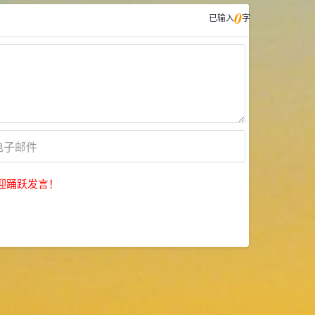
0
已输入
字
迎踊跃发言！