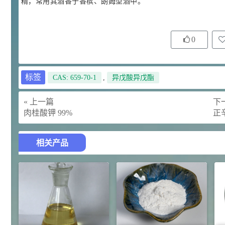
精，常用其酒香于香槟、朗姆型酒中。
92
对甲氧基苯甲醛（茴香醛）
5
¥
99.5%
0
浏览量 - 1.89w
2021-06-19
化工原料
69.6
S-羧甲基-L-半胱氨酸(羧甲司坦)
6
标签
CAS: 659-70-1
,
异戊酸异戊酯
¥
98.5%
« 上一篇
下一
浏览量 - 1.72w
肉桂酸钾 99%
正辛
2021-05-30
化工原料
27
抗氧剂BHT 99.5%
7
¥
相关产品
浏览量 - 1.64w
2021-05-25
食品添加剂原料
11.25
D-异抗坏血酸钠 98%
8
¥
浏览量 - 1.55w