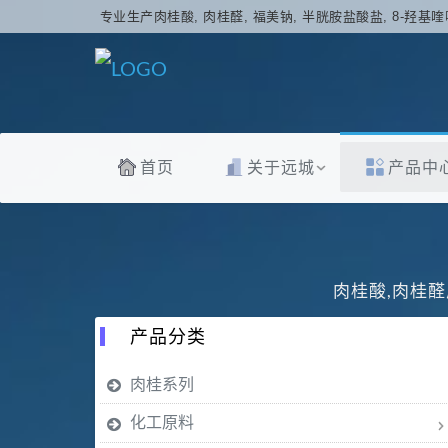
专业生产肉桂酸, 肉桂醛, 福美钠, 半胱胺盐酸盐, 8-羟基喹
首页
关于远城
产品中
肉桂酸,肉桂醛
产品分类
肉桂系列
化工原料