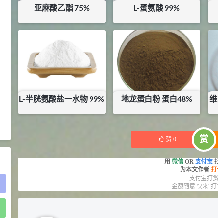
亚麻酸乙酯 75%
L-蛋氨酸 99%
2021-05-25
食品添加剂原料
475
硬脂富马酸钠 99%
9
暂无内容
¥
40
¥
库存：
49.99
KG
浏览量 - 1.54w
2021-06-19
化工原料
34.8
DL-蛋氨酸 99%
10
¥
L-半胱氨酸盐一水物 99%
地龙蛋白粉 蛋白48%
维
浏览量 - 1.48w
¥
85
¥
270
2021-06-21
食品添加剂原料
库存：
115.15
KG
赏
赞
0
用
微信
OR
支付宝
为本文作者
打
支付宝打
金额随意 快来“打
)