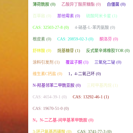
薄荷酰胺 (0)
乙酸异丁酸蔗糖酯 (0)
白僵菌 (0)
百草敌 (0)
那他霉素 (0)
硫酸阿米卡星 (1)
CAS: 32503-27-8 (0)
4-硝基-L-苯丙氨酸 (0)
根皮素 (0)
CAS: 20859-02-3 (0)
酮洛芬 (0)
舒林酸 (0)
烷基糖苷 (1)
反式聚辛烯橡胶TOR (0)
涂料引发剂 (1)
覆盆子酮 (1)
三氧化二铋 (0)
维生素C钙盐 (0)
1，4-二氧己环 (0)
N-羟基邻苯二甲酰亚胺 (0)
三羟甲基丙烷 (1)
CAS: 4654-39-1 (0)
CAS: 13292-46-1 (1)
CAS: 19670-51-0 (0)
N，N-二乙基-间甲基苯甲酰胺 (0)
3-环己氨基丙磺酸 (0)
CAS: 3741-77-3 (0)