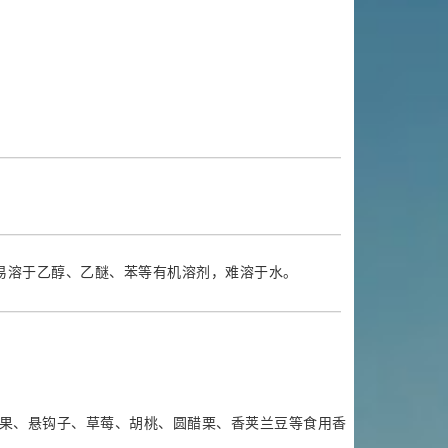
 易溶于乙醇、乙醚、苯等有机溶剂，难溶于水。
果、悬钩子、草莓、胡桃、圆醋栗、香荚兰豆等食用香