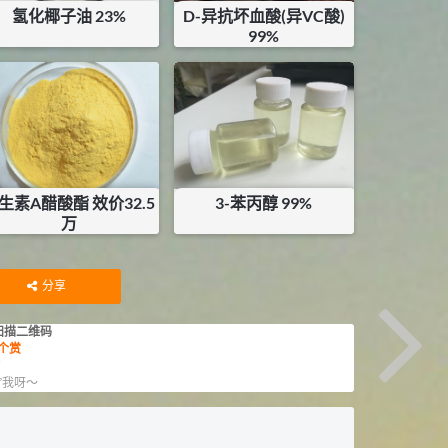
氢化椰子油 23%
D-异抗坏血酸(异VC酸)
99%
¥
8.375
¥
15
库存：
13
KG
库存：
3
KG
生素A醋酸酯 效价32.5
3-苯丙醇 99%
万
¥
97.5
¥
108
库存：
0
KG
库存：
18
KG
分享
扫描二维码
个赏
赏
”我呀～