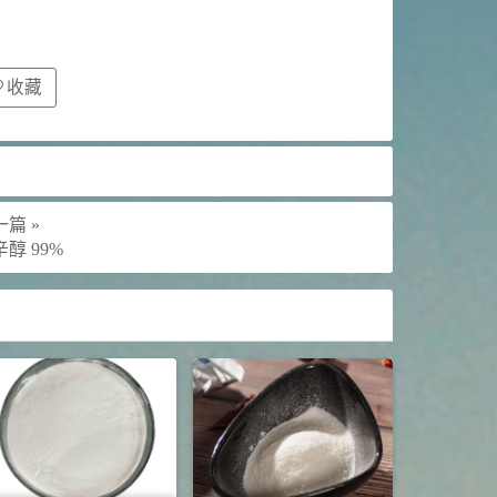
收藏
篇 »
醇 99%