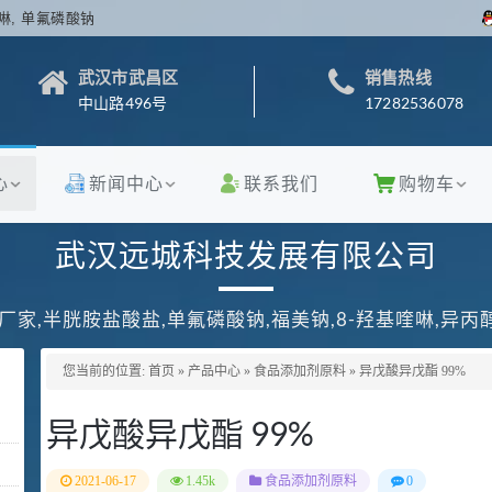
啉, 单氟磷酸钠
武汉市武昌区
销售热线
中山路496号
17282536078
心
新闻中心
联系我们
购物车
武汉远城科技发展有限公司
厂家,半胱胺盐酸盐,单氟磷酸钠,福美钠,8-羟基喹啉,异
您当前的位置:
首页
»
产品中心
»
食品添加剂原料
»
异戊酸异戊酯 99%
异戊酸异戊酯 99%
2021-06-17
1.45k
食品添加剂原料
0