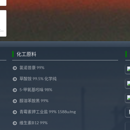
司
化工原料
氯诺昔康 99%
草酸铵 99.5% 化学纯
5-甲氧基吲哚 98%
醇溶苯胺黑 99%
青霉素钾工业盐 99% 1588u/mg
维生素B12 99%