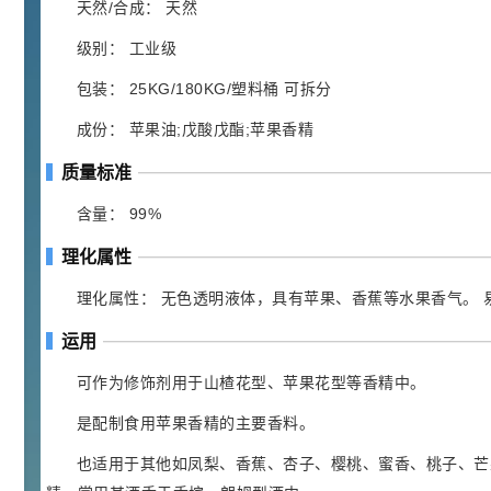
胍基乙酸 98%
1
¥
天然/合成： 天然
浏览量 - 10w+
级别： 工业级
2021-05-25
饲料添加剂原料
包装： 25KG/180KG/塑料桶 可拆分
253
成份： 苹果油;戊酸戊酯;苹果香精
乙酸橙花酯 99%
2
¥
浏览量 - 5.51w
质量标准
含量： 99%
2021-06-17
化工原料
145
理化属性
多效唑 90%
3
¥
浏览量 - 4.4w
理化属性： 无色透明液体，具有苹果、香蕉等水果香气。
运用
2021-07-07
植物生长调节剂
可作为修饰剂用于山楂花型、苹果花型等香精中。
29
N-羟甲基丙烯酰胺 98% NMA
4
¥
是配制食用苹果香精的主要香料。
浏览量 - 1.98w
也适用于其他如凤梨、香蕉、杏子、樱桃、蜜香、桃子、芒
2021-06-22
化工原料