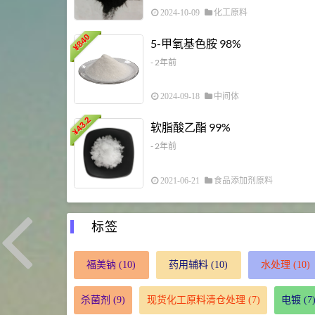
2024-10-09
化工原料
840
5-甲氧基色胺 98%
¥
- 2年前
2024-09-18
中间体
43.2
软脂酸乙酯 99%
¥
- 2年前
2021-06-21
食品添加剂原料
标签
福美钠
(10)
药用辅料
(10)
水处理
(10)
杀菌剂
(9)
现货化工原料清仓处理
(7)
电镀
(7