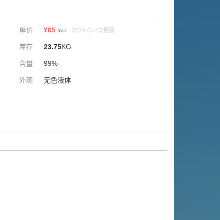
单价
¥
65
2024-04-02更新
¥
67
库存
23.75
KG
含量
99%
外观
无色液体