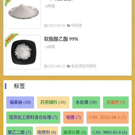
- 2年前
2024-09-18
中间体
43.2
3
软脂酸乙酯 99%
¥
¥
- 2年前
2021-06-21
食品添加剂原料
标签
福美钠
(10)
药用辅料
(10)
水处理
(10)
杀菌剂
(9)
现货化工原料清仓处理
(7)
电镀
(7)
CAS: 25322-68-3
(7)
聚乙二醇
(7)
阻燃剂
(6)
演讲比赛
(6)
CAS: 9003-05-8
(6)