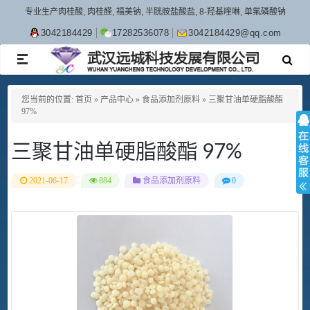
专业生产肉桂酸, 肉桂醛, 福美钠, 半胱胺盐酸盐, 8-羟基喹啉, 单氟磷酸钠
3042184429
17282536078
3042184429@qq.com
TOGGLE
NAVIGATION
您当前的位置:
首页
»
产品中心
»
食品添加剂原料
»
三聚甘油单硬脂酸酯
97%
三聚甘油单硬脂酸酯 97%
2021-06-17
884
食品添加剂原料
0