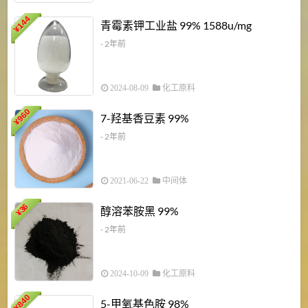
6
144
青霉素钾工业盐 99% 1588u/mg
¥
¥
- 2年前
2024-08-09
化工原料
960
7-羟基香豆素 99%
¥
- 2年前
2021-06-22
中间体
1
36
醇溶苯胺黑 99%
¥
¥
- 2年前
2024-10-09
化工原料
840
4
5-甲氧基色胺 98%
¥