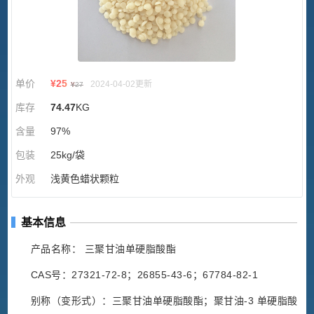
单价
¥
25
2024-04-02更新
¥
27
库存
74.47
KG
含量
97%
包装
25kg/袋
外观
浅黄色蜡状颗粒
基本信息
产品名称： 三聚甘油单硬脂酸酯
CAS号：27321-72-8；26855-43-6；67784-82-1
别称（变形式）：三聚甘油单硬脂酸酯；聚甘油-3 单硬脂酸