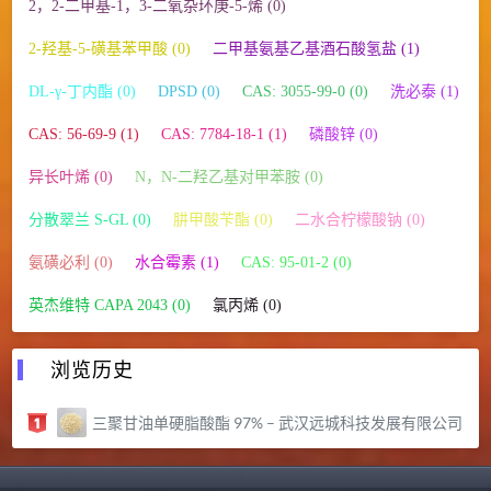
2，2-二甲基-1，3-二氧杂环庚-5-烯 (0)
2-羟基-5-磺基苯甲酸 (0)
二甲基氨基乙基酒石酸氢盐 (1)
DL-γ-丁内酯 (0)
DPSD (0)
CAS: 3055-99-0 (0)
洗必泰 (1)
CAS: 56-69-9 (1)
CAS: 7784-18-1 (1)
磷酸锌 (0)
异长叶烯 (0)
N，N-二羟乙基对甲苯胺 (0)
分散翠兰 S-GL (0)
肼甲酸苄酯 (0)
二水合柠檬酸钠 (0)
氨磺必利 (0)
水合霉素 (1)
CAS: 95-01-2 (0)
英杰维特 CAPA 2043 (0)
氯丙烯 (0)
浏览历史
三聚甘油单硬脂酸酯 97% – 武汉远城科技发展有限公司