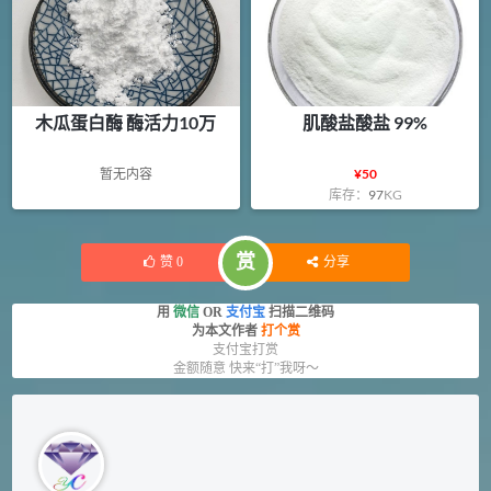
木瓜蛋白酶 酶活力10万
肌酸盐酸盐 99%
暂无内容
¥
50
库存：
97
KG
赏
赞
0
分享
用
微信
OR
支付宝
扫描二维码
为本文作者
打个赏
支付宝打赏
金额随意 快来“打”我呀～