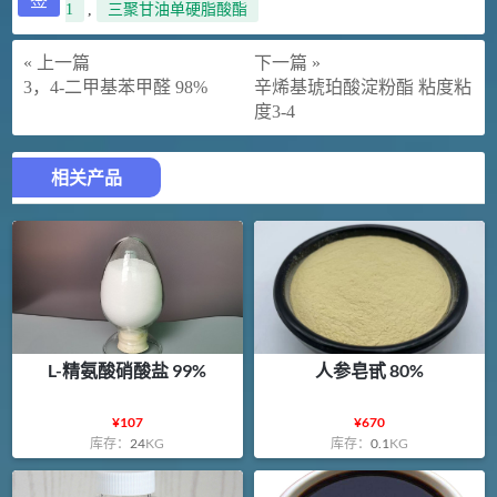
签
1
,
三聚甘油单硬脂酸酯
« 上一篇
下一篇 »
3，4-二甲基苯甲醛 98%
辛烯基琥珀酸淀粉酯 粘度粘
度3-4
相关产品
L-精氨酸硝酸盐 99%
人参皂甙 80%
¥
107
¥
670
库存：
24
KG
库存：
0.1
KG