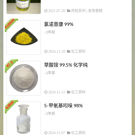
2021-07-20
肉桂系列
|
食用香精
18000
1
氯诺昔康 99%
¥
- 2年前
2024-11-18
化工原料
7.2
草酸铵 99.5% 化学纯
¥
- 2年前
2024-11-12
化工原料
3840
5-甲氧基吲哚 98%
¥
- 2年前
2024-11-07
化工原料