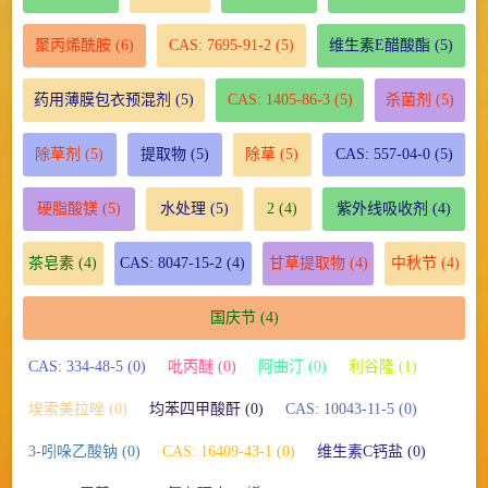
聚丙烯酰胺
(6)
CAS: 7695-91-2
(5)
维生素E醋酸酯
(5)
药用薄膜包衣预混剂
(5)
CAS: 1405-86-3
(5)
杀菌剂
(5)
除草剂
(5)
提取物
(5)
除草
(5)
CAS: 557-04-0
(5)
硬脂酸镁
(5)
水处理
(5)
2
(4)
紫外线吸收剂
(4)
茶皂素
(4)
CAS: 8047-15-2
(4)
甘草提取物
(4)
中秋节
(4)
国庆节
(4)
CAS: 334-48-5 (0)
吡丙醚 (0)
阿曲汀 (0)
利谷隆 (1)
埃索美拉唑 (0)
均苯四甲酸酐 (0)
CAS: 10043-11-5 (0)
3-吲哚乙酸钠 (0)
CAS: 16409-43-1 (0)
维生素C钙盐 (0)