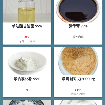
单油酸甘油酯 99%
酵母膏 99%
¥
29
暂无内容
库存：
1.4
KG
聚合氯化铝 99%
漆酶 酶活力2000u/g
¥
8
¥
144
库存：
0
KG