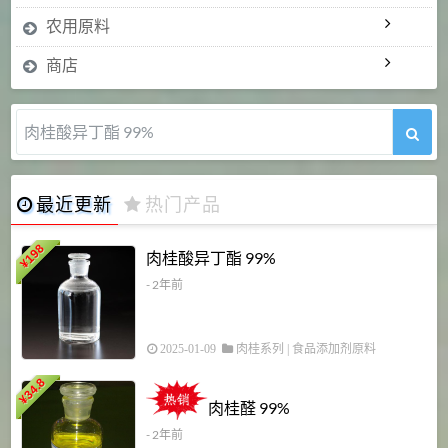
农用原料
商店
肉桂醛 99%
最近更新
热门产品
198
肉桂酸异丁酯 99%
¥
- 2年前
2025-01-09
肉桂系列
|
食品添加剂原料
34.8
2
¥
肉桂醛 99%
- 2年前