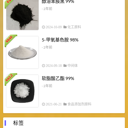
醇溶苯胺黑 99%
¥
¥
- 2年前
2024-10-09
化工原料
840
4
5-甲氧基色胺 98%
¥
- 2年前
2024-09-18
中间体
43.2
3
软脂酸乙酯 99%
¥
¥
- 2年前
2021-06-21
食品添加剂原料
标签