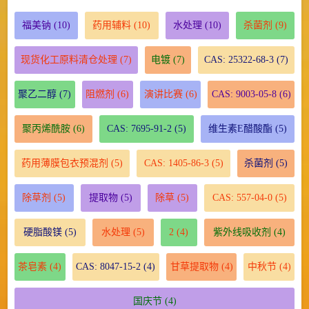
福美钠
(10)
药用辅料
(10)
水处理
(10)
杀菌剂
(9)
现货化工原料清仓处理
(7)
电镀
(7)
CAS: 25322-68-3
(7)
聚乙二醇
(7)
阻燃剂
(6)
演讲比赛
(6)
CAS: 9003-05-8
(6)
聚丙烯酰胺
(6)
CAS: 7695-91-2
(5)
维生素E醋酸酯
(5)
药用薄膜包衣预混剂
(5)
CAS: 1405-86-3
(5)
杀菌剂
(5)
除草剂
(5)
提取物
(5)
除草
(5)
CAS: 557-04-0
(5)
硬脂酸镁
(5)
水处理
(5)
2
(4)
紫外线吸收剂
(4)
茶皂素
(4)
CAS: 8047-15-2
(4)
甘草提取物
(4)
中秋节
(4)
国庆节
(4)