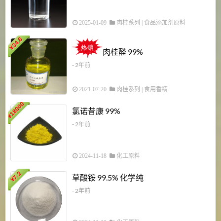
2025-01-09
肉桂系列
|
食品添加剂原料
34.8
2
¥
肉桂醛 99%
- 2年前
2021-07-20
肉桂系列
|
食用香精
18000
1
氯诺昔康 99%
¥
- 2年前
2024-11-18
化工原料
7.2
草酸铵 99.5% 化学纯
¥
- 2年前