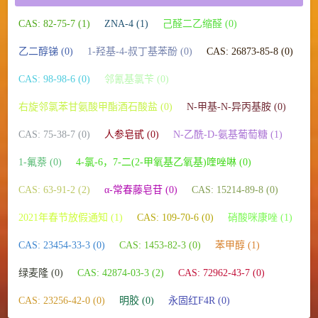
CAS: 82-75-7 (1)
ZNA-4 (1)
己醛二乙缩醛 (0)
乙二醇锑 (0)
1-羟基-4-叔丁基苯酚 (0)
CAS: 26873-85-8 (0)
CAS: 98-98-6 (0)
邻氰基氯苄 (0)
右旋邻氯苯甘氨酸甲酯酒石酸盐 (0)
N-甲基-N-异丙基胺 (0)
CAS: 75-38-7 (0)
人参皂甙 (0)
N-乙酰-D-氨基葡萄糖 (1)
1-氟萘 (0)
4-氯-6，7-二(2-甲氧基乙氧基)喹唑啉 (0)
CAS: 63-91-2 (2)
α-常春藤皂苷 (0)
CAS: 15214-89-8 (0)
2021年春节放假通知 (1)
CAS: 109-70-6 (0)
硝酸咪康唑 (1)
CAS: 23454-33-3 (0)
CAS: 1453-82-3 (0)
苯甲醇 (1)
绿麦隆 (0)
CAS: 42874-03-3 (2)
CAS: 72962-43-7 (0)
CAS: 23256-42-0 (0)
明胶 (0)
永固红F4R (0)