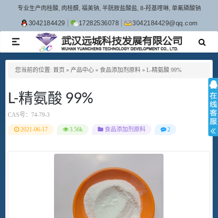
专业生产肉桂酸, 肉桂醛, 福美钠, 半胱胺盐酸盐, 8-羟基喹啉, 单氟磷酸钠
3042184429
17282536078
3042184429@qq.com
TOGGLE
NAVIGATION
您当前的位置:
首页
»
产品中心
»
食品添加剂原料
»
L-精氨酸 99%
L-精氨酸 99%
CAS号：
74-79-3
2021-06-17
3.56k
食品添加剂原料
2