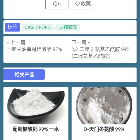
6
收藏
标签
CAS: 74-79-3
,
L-精氨酸
« 上一篇
下一篇 »
十聚甘油单月桂酸酯 97%
2,2-二溴-2-氰基乙酰胺 99%
[二溴氰基乙酰胺]
相关产品
葡萄糖酸钙 99% 一水
D-天门冬氨酸 99%