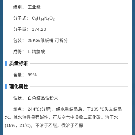
级别： 工业级
分子式： C
H
N
O
6
14
4
2
分子量： 174.20
包装： 25KG/纸板桶 可拆分
成份： L-精氨酸
质量标准
含量： 99%
理化属性
性状： 白色结晶性粉末
熔点： 244℃(分解)。经水重结晶后，于105 ℃失去结晶
水。其水溶性呈强碱性，可从空气中吸收二氧化碳。溶于水
(15%，21℃)，不溶于乙醚，微溶于乙醇