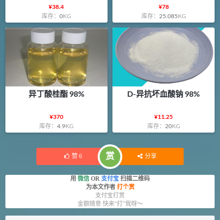
¥
38.4
¥
78
库存：
0
KG
库存：
25.085
KG
异丁酸桂酯 98%
D-异抗坏血酸钠 98%
¥
370
¥
11.25
库存：
4.9
KG
库存：
20
KG
赏
赞
6
分享
用
微信
OR
支付宝
扫描二维码
为本文作者
打个赏
支付宝打赏
金额随意 快来“打”我呀～