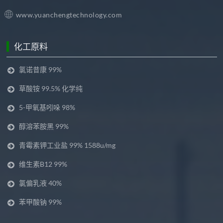
www.yuanchengtechnology.com
化工原料
氯诺昔康 99%
草酸铵 99.5% 化学纯
5-甲氧基吲哚 98%
醇溶苯胺黑 99%
青霉素钾工业盐 99% 1588u/mg
维生素B12 99%
氯偏乳液 40%
苯甲酸钠 99%