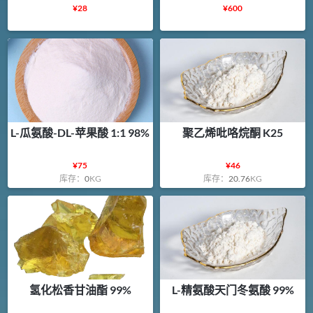
¥
28
¥
600
L-瓜氨酸-DL-苹果酸 1:1 98%
聚乙烯吡咯烷酮 K25
¥
75
¥
46
库存：
0
KG
库存：
20.76
KG
氢化松香甘油酯 99%
L-精氨酸天门冬氨酸 99%