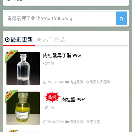
青霉素钾工业盐 99% 1588u/mg
最近更新
热门产品
198
肉桂酸异丁酯 99%
¥
- 2年前
2025-01-09
肉桂系列
|
食品添加剂原料
34.8
2
¥
肉桂醛 99%
- 2年前
2021-07-20
肉桂系列
|
食用香精