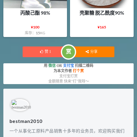
丙酸己酯 98%
壳聚糖 脱乙酰度90%
¥
100
¥
165
库存：
15
KG
赏
赞
1
分享
用
微信
OR
支付宝
扫描二维码
为本文作者
打个赏
支付宝打赏
金额随意 快来“打”我呀～
bestman2010
一个从事化工原料产品销售十多年的业务员，欢迎购买我们