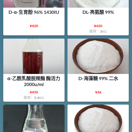
D-α-生育酚 96% 1430IU
DL-亮氨酸 99%
¥
420
¥
420
库存：
3
KG
α-乙酰乳酸脱羧酶 酶活力
D-海藻糖 99% 二水
2000u/ml
¥
450
¥
36
库存：
5.4
KG