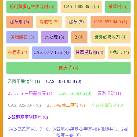
药用薄膜包衣预混剂
(5)
CAS: 1405-86-3
(5)
杀菌剂
(5)
除草剂
(5)
提取物
(5)
除草
(5)
CAS: 557-04-0
(5)
硬脂酸镁
(5)
水处理
(5)
2
(4)
紫外线吸收剂
(4)
茶皂素
(4)
CAS: 8047-15-2
(4)
甘草提取物
(4)
中秋节
(4)
国庆节
(4)
乙酰甲酸钠盐 (1)
CAS: 1071-93-8 (0)
2，3，5-三甲基吡嗪 (1)
CAS: 720-94-5 (0)
春游活动 (1)
CAS: 925-83-7 (0)
2，5-呋喃二甲酸 (0)
辛弗林盐酸盐 (0)
2-硫醇基苯骈噻唑 (0)
3-(2-氯乙基)-6，7，8，9-四氢-9-羟基-2-甲基-4H-吡啶并[1，2-a]
嘧啶-4-酮 (0)