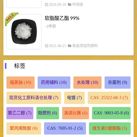
2024-09-18
中间体
43.2
3
软脂酸乙酯 99%
¥
¥
- 2年前
2021-06-21
食品添加剂原料
标签
福美钠
(10)
药用辅料
(10)
水处理
(10)
杀菌剂
(9)
现货化工原料清仓处理
(7)
电镀
(7)
CAS: 25322-68-3
(7)
聚乙二醇
(7)
阻燃剂
(6)
演讲比赛
(6)
CAS: 9003-05-8
(6)
聚丙烯酰胺
(6)
CAS: 7695-91-2
(5)
维生素E醋酸酯
(5)