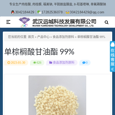
专业生产肉桂酸, 肉桂醛, 福美钠, 半胱胺盐酸盐, 8-羟基喹啉, 单氟磷酸钠
3042184429
17282536078
3042184429@qq.com
TOGGLE
NAVIGATION
您当前的位置:
首页
»
产品中心
»
食品添加剂原料
»
单棕榈酸甘油酯 99%
单棕榈酸甘油酯 99%
2023-01-30
626
食品添加剂原料
0