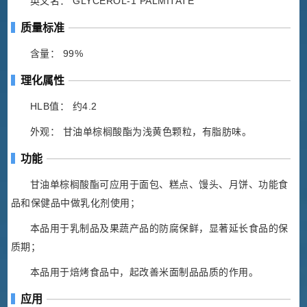
英文名： GLYCEROL-1 PALMITATE
质量标准
含量： 99%
理化属性
HLB值： 约4.2
外观： 甘油单棕榈酸酯为浅黄色颗粒，有脂肪味。
功能
甘油单棕榈酸酯可应用于面包、糕点、馒头、月饼、功能食
品和保健品中做乳化剂使用；
本品用于乳制品及果蔬产品的防腐保鲜，显著延长食品的保
质期；
本品用于焙烤食品中，起改善米面制品品质的作用。
应用