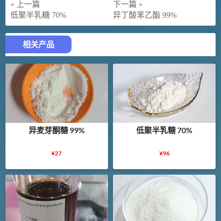
« 上一篇
下一篇 »
低聚半乳糖 70%
异丁酸苯乙酯 99%
相关产品
异麦芽酮糖 99%
低聚半乳糖 70%
¥
27
¥
96