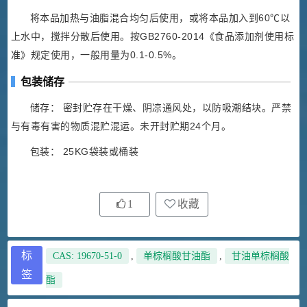
将本品加热与油脂混合均匀后使用，或将本品加入到60℃以
上水中，搅拌分散后使用。按GB2760-2014《食品添加剂使用标
准》规定使用，一般用量为0.1-0.5%。
包装储存
储存： 密封贮存在干燥、阴凉通风处，以防吸潮结块。严禁
与有毒有害的物质混贮混运。未开封贮期24个月。
包装： 25KG袋装或桶装
1
收藏
标
CAS: 19670-51-0
,
单棕榈酸甘油酯
,
甘油单棕榈酸
签
酯