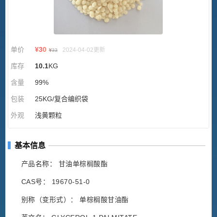
单价
¥
30
2024-04-02更新
¥
33
库存
10.1
KG
含量
99%
包装
25KG/复合编织袋
外观
浅黄颗粒
基本信息
产品名称： 甘油单棕榈酸酯
CAS号： 19670-51-0
别称（变形式）： 单棕榈酸甘油酯