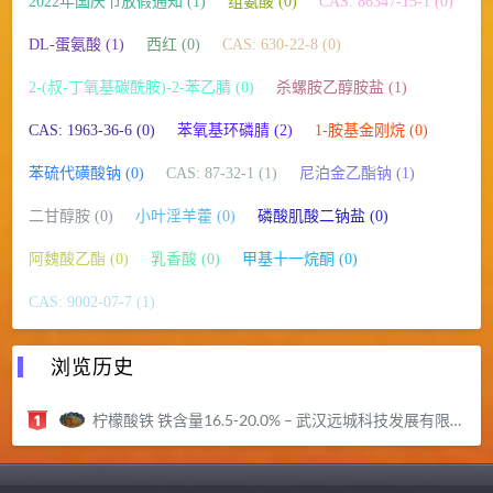
2022年国庆节放假通知 (1)
组氨酸 (0)
CAS: 86347-15-1 (0)
DL-蛋氨酸 (1)
西红 (0)
CAS: 630-22-8 (0)
2-(叔-丁氧基碳酰胺)-2-苯乙腈 (0)
杀螺胺乙醇胺盐 (1)
CAS: 1963-36-6 (0)
苯氧基环磷腈 (2)
1-胺基金刚烷 (0)
苯硫代磺酸钠 (0)
CAS: 87-32-1 (1)
尼泊金乙酯钠 (1)
二甘醇胺 (0)
小叶淫羊藿 (0)
磷酸肌酸二钠盐 (0)
阿魏酸乙酯 (0)
乳香酸 (0)
甲基十一烷酮 (0)
CAS: 9002-07-7 (1)
浏览历史
柠檬酸铁 铁含量16.5-20.0% – 武汉远城科技发展有限公司