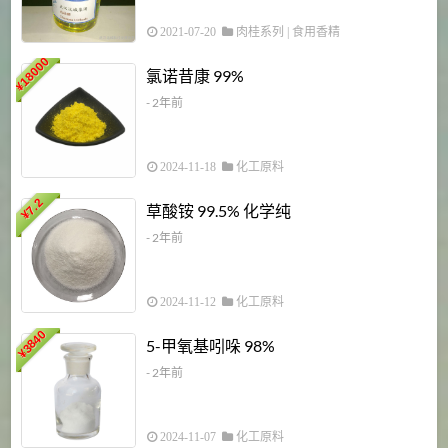
2021-07-20
肉桂系列
|
食用香精
18000
1
氯诺昔康 99%
¥
- 2年前
2024-11-18
化工原料
7.2
草酸铵 99.5% 化学纯
¥
- 2年前
2024-11-12
化工原料
3840
5-甲氧基吲哚 98%
¥
- 2年前
2024-11-07
化工原料