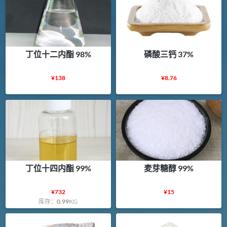
丁位十二内酯 98%
磷酸三钙 37%
¥
138
¥
8.76
丁位十四内酯 99%
麦芽糖醇 99%
¥
732
¥
15
库存：
0.99
KG