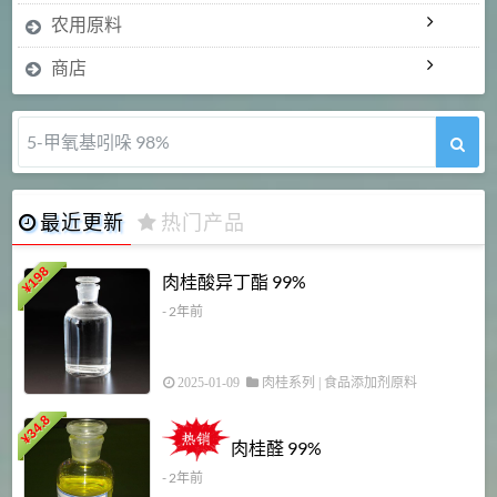
农用原料
商店
5-甲氧基吲哚 98%
最近更新
热门产品
198
肉桂酸异丁酯 99%
¥
- 2年前
2025-01-09
肉桂系列
|
食品添加剂原料
34.8
2
¥
肉桂醛 99%
- 2年前