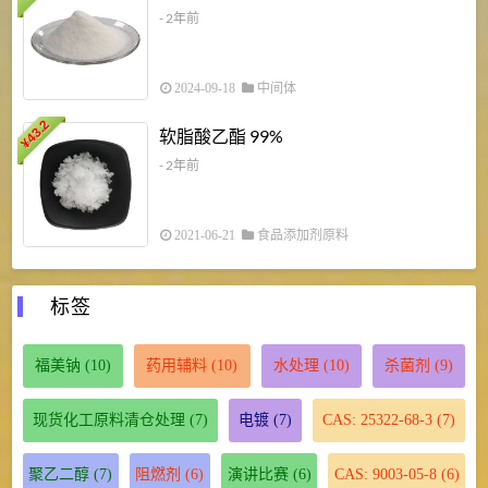
- 2年前
2024-09-18
中间体
43.2
3
软脂酸乙酯 99%
¥
¥
- 2年前
2021-06-21
食品添加剂原料
标签
福美钠
(10)
药用辅料
(10)
水处理
(10)
杀菌剂
(9)
现货化工原料清仓处理
(7)
电镀
(7)
CAS: 25322-68-3
(7)
聚乙二醇
(7)
阻燃剂
(6)
演讲比赛
(6)
CAS: 9003-05-8
(6)