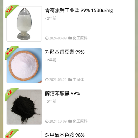
6
144
青霉素钾工业盐 99% 1588u/mg
¥
¥
- 2年前
2024-08-09
化工原料
960
7-羟基香豆素 99%
¥
- 2年前
2021-06-22
中间体
1
36
醇溶苯胺黑 99%
¥
¥
- 2年前
2024-10-09
化工原料
840
4
5-甲氧基色胺 98%
¥