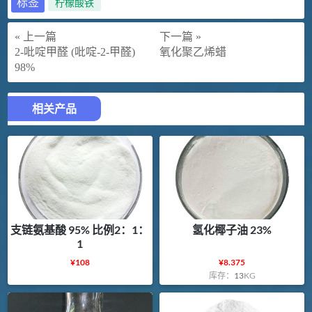
标签
柠檬酸铁
« 上一篇
下一篇 »
2-吡啶甲醛 (吡啶-2-甲醛)
氧化聚乙烯蜡
98%
相关产品
支链氨基酸 95% 比例2：1：
氢化椰子油 23%
1
¥
108
¥
8.375
库存：
13
KG