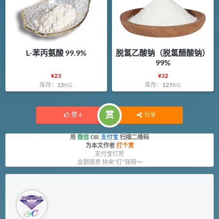
L-苯丙氨酸 99.9%
脱氢乙酸钠（脱氢醋酸钠）
99%
¥
23
¥
32
库存：
15
KG
库存：
127
KG
赏
赞
4
分享
用
微信
OR
支付宝
扫描二维码
为本文作者
打个赏
支付宝打赏
金额随意 快来“打”我呀～