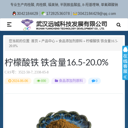
专业生产肉桂酸, 肉桂醛, 福美钠, 半胱胺盐酸盐, 8-羟基喹啉, 单氟磷酸钠
3042184429
17282536078
3042184429@qq.com
TOGGLE
NAVIGATION
您当前的位置:
首页
»
产品中心
»
食品添加剂原料
»
柠檬酸铁 铁含量16.5-
20.0%
柠檬酸铁 铁含量16.5-20.0%
CAS号：
3522-50-7; 2338-05-8
2024-06-06
690
食品添加剂原料
0