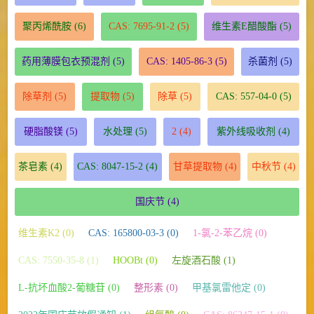
聚丙烯酰胺
(6)
CAS: 7695-91-2
(5)
维生素E醋酸酯
(5)
药用薄膜包衣预混剂
(5)
CAS: 1405-86-3
(5)
杀菌剂
(5)
除草剂
(5)
提取物
(5)
除草
(5)
CAS: 557-04-0
(5)
硬脂酸镁
(5)
水处理
(5)
2
(4)
紫外线吸收剂
(4)
茶皂素
(4)
CAS: 8047-15-2
(4)
甘草提取物
(4)
中秋节
(4)
国庆节
(4)
维生素K2 (0)
CAS: 165800-03-3 (0)
1-氯-2-苯乙烷 (0)
CAS: 7550-35-8 (1)
HOOBt (0)
左旋酒石酸 (1)
L-抗坏血酸2-葡糖苷 (0)
整形素 (0)
甲基氯雷他定 (0)