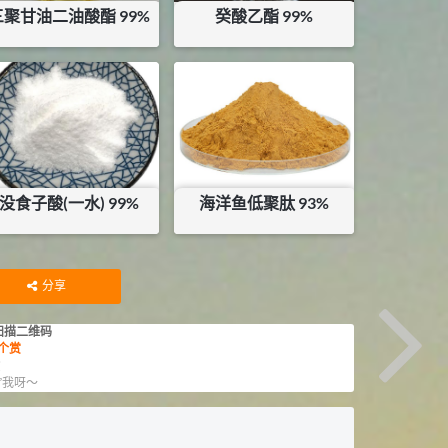
三聚甘油二油酸酯 99%
癸酸乙酯 99%
¥
32
¥
55
库存：
22.3
KG
库存：
65.945
KG
没食子酸(一水) 99%
海洋鱼低聚肽 93%
¥
81.6
¥
235
库存：
0
KG
库存：
1
KG
分享
扫描二维码
个赏
赏
”我呀～