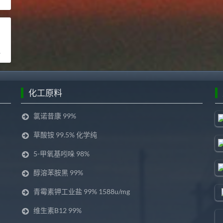
化工原料
氯诺昔康 99%
草酸铵 99.5% 化学纯
5-甲氧基吲哚 98%
醇溶苯胺黑 99%
青霉素钾工业盐 99% 1588u/mg
维生素B12 99%