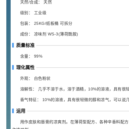
胍基乙酸 98%
1
¥
天然/合成： 天然
浏览量 - 10w+
级别： 工业级
2021-05-25
饲料添加剂原料
包装： 25KG/纸板桶 可拆分
253
成份： 凉味剂 WS-3(薄荷酰胺)
乙酸橙花酯 99%
2
¥
浏览量 - 5.51w
质量标准
含量： 99%
2021-06-17
化工原料
145
理化属性
多效唑 90%
3
¥
浏览量 - 4.4w
外观： 白色粉状
溶解性： 几乎不溶于水，溶于酒精，10%的溶液，具有很
2021-07-07
植物生长调节剂
香气特征： 10%的溶液，具有很轻微的醇和凉气，可以说
29
N-羟甲基丙烯酰胺 98% NMA
4
¥
运用
浏览量 - 1.98w
用作皮肤和唇膏的凉爽剂。在薄荷型配方、各种辛香料配方
2021-06-22
化工原料