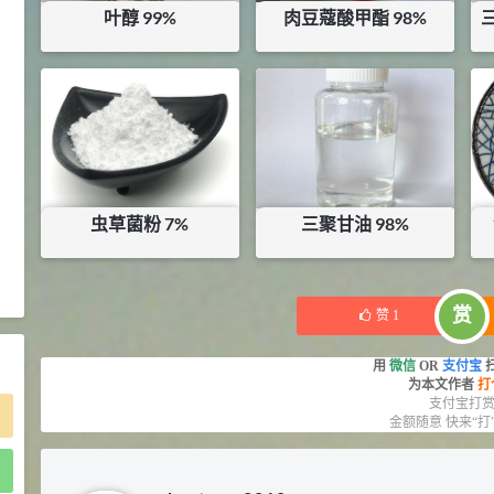
叶醇 99%
肉豆蔻酸甲酯 98%
2021-05-25
食品添加剂原料
475
硬脂富马酸钠 99%
9
¥
550
¥
60
¥
库存：
0.03
KG
库存：
85
KG
浏览量 - 1.54w
2021-06-19
化工原料
34.8
DL-蛋氨酸 99%
10
¥
虫草菌粉 7%
三聚甘油 98%
浏览量 - 1.48w
¥
60
¥
20.28
2021-06-21
食品添加剂原料
库存：
5
KG
赏
赞
1
用
微信
OR
支付宝
为本文作者
打
支付宝打
金额随意 快来“打
)