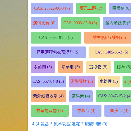
CAS: 25322-68-3
(7)
聚乙二醇
(7)
阻燃剂
(6)
演讲比赛
(6)
CAS: 9003-05-8
(6)
聚丙烯酰胺
(6
CAS: 7695-91-2
(5)
维生素E醋酸酯
(5)
药用薄膜包衣预混剂
(5)
CAS: 1405-86-3
(5)
杀菌剂
(5)
除草剂
(5)
提取物
(5)
除草
(5
CAS: 557-04-0
(5)
硬脂酸镁
(5)
水处理
(5)
2
(4
紫外线吸收剂
(4)
茶皂素
(4)
CAS: 8047-15-2
(4
甘草提取物
(4)
中秋节
(4)
国庆节
(4)
4-(4-氨基-3-氟苯氧基)吡啶-2-羧酸甲胺 (0)