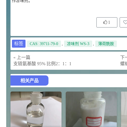
作凉味剂。
92
对甲氧基苯甲醛（茴香醛）
5
¥
99.5%
1
浏览量 - 1.89w
2021-06-19
化工原料
69.6
S-羧甲基-L-半胱氨酸(羧甲司坦)
6
标签
CAS: 39711-79-0
,
凉味剂 WS-3
,
薄荷酰胺
¥
98.5%
« 上一篇
下一
浏览量 - 1.72w
支链氨基酸 95% 比例2：1：1
螺螨
2021-05-30
化工原料
27
抗氧剂BHT 99.5%
7
¥
相关产品
浏览量 - 1.64w
2021-05-25
食品添加剂原料
11.25
D-异抗坏血酸钠 98%
8
¥
浏览量 - 1.55w