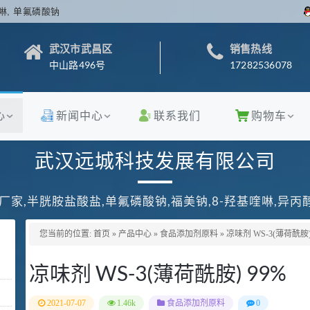
啉, 单氟磷酸钠
武汉市武昌区
销售热线
中山路496号
17282536078
心
新闻中心
联系我们
购物车
武汉远城科技发展有限公司
厂家,半胱胺盐酸盐,单氟磷酸钠,福美钠,8-羟基喹啉,异
您当前的位置:
首页
»
产品中心
»
食品添加剂原料
»
凉味剂 WS-3(薄荷酰胺)
凉味剂 WS-3(薄荷酰胺) 99%
2021-07-07
1.46k
食品添加剂原料
0