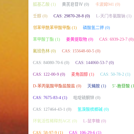
胍基乙酸 (1)
黄芪皂苷Ⅳ (0)
卡波姆941 (0)
壬醇 (0)
CAS: 29870-28-8 (0)
L-天门冬氨酸钠 (1)
邻苯甲酰苯甲酸甲酯 (1)
磷酸氢二钾 (0)
苯甲酸丁酯 (1)
姜黄提取物 (0)
CAS: 6939-23-7 (0)
氟班色林 (0)
CAS: 155648-60-5 (0)
CAS: 84080-70-6 (0)
CAS: 144060-53-7 (0)
CAS: 122-00-9 (0)
麦角固醇 (1)
CAS: 50-78-2 (1)
D-苯丙氨酸甲酯盐酸盐 (0)
灭蝇胺 (1)
5’-胞苷酸 (1
CAS: 7675-83-4 (1)
吡啶硫酮锌 (0)
CAS: 127464-43-1 (0)
氢溴酸槟榔碱 (0)
环氧活性稀释剂AGE (0)
L-鼠李糖 (0)
CAS: 58-97-9 (1)
CAS: 106-29-6 (1)