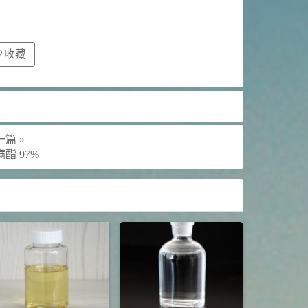
收藏
篇 »
酯 97%