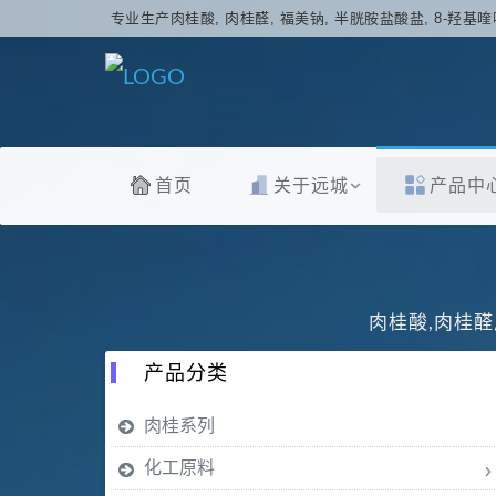
专业生产肉桂酸, 肉桂醛, 福美钠, 半胱胺盐酸盐, 8-羟基喹
首页
关于远城
产品中
肉桂酸,肉桂醛
产品分类
肉桂系列
化工原料