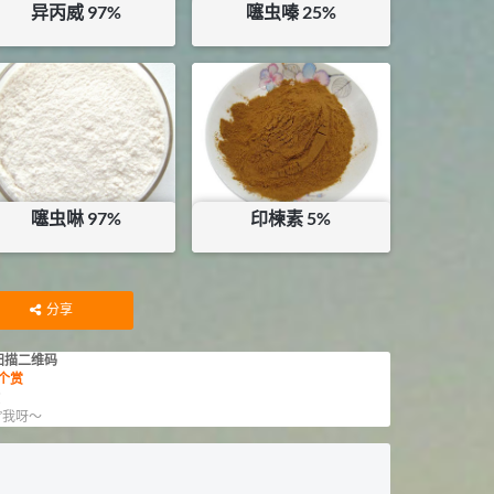
异丙威 97%
噻虫嗪 25%
¥
86.4
¥
20.5
库存：
0
KG
库存：
13
KG
噻虫啉 97%
印楝素 5%
¥
150
¥
55
库存：
21
KG
库存：
12.5
KG
分享
扫描二维码
个赏
赏
”我呀～