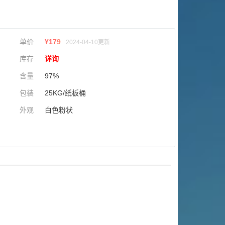
单价
¥
179
2024-04-10更新
库存
详询
含量
97%
包装
25KG/纸板桶
外观
白色粉状