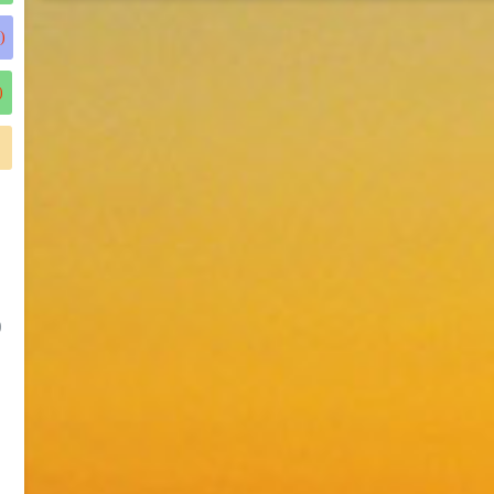
)
)
)