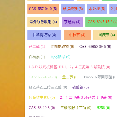
CAS: 557-04-0
(5)
硬脂酸镁
(5)
水处理
(5)
2
(4
紫外线吸收剂
(4)
茶皂素
(4)
CAS: 8047-15-2
(4
甘草提取物
(4)
中秋节
(4)
国庆节
(4)
己二醇 (1)
连翘提取物 (0)
CAS: 68650-39-5 (0)
白杨素 (1)
氧化铬绿 (0)
1-β-D-呋喃核糖基-1H-1，2，4-三氮唑-3-羧酰胺 (0)
CAS: 638-16-4 (0)
孟二醇 (0)
Fmoc-D-苯丙氨酸 (0
羟乙基乙二胺三乙酸 (0)
硫酸铝 (0)
包膜维生素C (0)
2，4-二甲基-3-环己烯-1-甲醛 (0)
CAS: 88-10-8 (0)
三磷酸腺苷二钠 (0)
H256 (0)