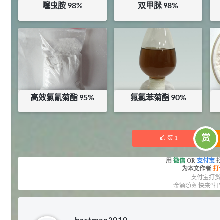
噻虫胺 98%
双甲脒 98%
27
抗氧剂BHT 99.5%
7
¥
浏览量 - 1.64w
¥
68
¥
260
库存：
35.5
KG
库存：
18
KG
2021-05-25
食品添加剂原料
11.25
D-异抗坏血酸钠 98%
8
¥
浏览量 - 1.55w
高效氯氰菊酯 95%
氟氯苯菊酯 90%
2021-05-25
食品添加剂原料
¥
180
¥
3800
475
硬脂富马酸钠 99%
9
库存：
4
KG
¥
赏
赞
1
浏览量 - 1.54w
用
微信
OR
支付宝
2021-06-19
化工原料
为本文作者
打
支付宝打
34.8
金额随意 快来“打
DL-蛋氨酸 99%
10
¥
浏览量 - 1.48w
bestman2010