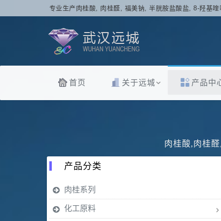
专业生产肉桂酸, 肉桂醛, 福美钠, 半胱胺盐酸盐, 8-羟基喹
首页
关于远城
产品中
肉桂酸,肉桂醛
产品分类
肉桂系列
化工原料