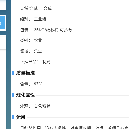
天然/合成： 合成
级别： 工业级
包装： 25KG/纸板桶 可拆分
类别： 农业
领域： 杀虫
42
胍基乙酸 98%
1
¥
下延产品： 制剂
浏览量 - 10w+
质量标准
2021-05-25
饲料添加剂原料
含量： 97%
253
乙酸橙花酯 99%
2
理化属性
¥
浏览量 - 5.51w
外观： 白色粉状
2021-06-17
化工原料
运用
145
多效唑 90%
3
具触杀作用，没有内吸性。对害螨的卵、幼螨、若螨具有良