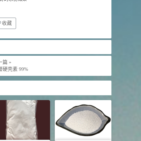
收藏
篇 »
蟹硬壳素 99%