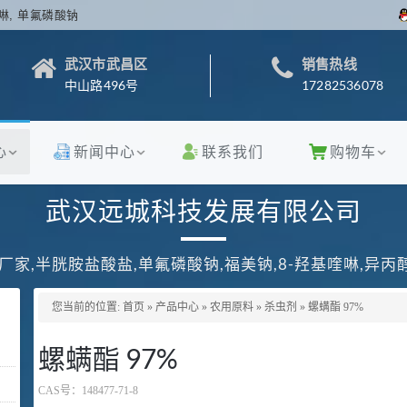
啉, 单氟磷酸钠
武汉市武昌区
销售热线
中山路496号
17282536078
心
新闻中心
联系我们
购物车
武汉远城科技发展有限公司
厂家,半胱胺盐酸盐,单氟磷酸钠,福美钠,8-羟基喹啉,异
您当前的位置:
首页
»
产品中心
»
农用原料
»
杀虫剂
»
螺螨酯 97%
螺螨酯 97%
CAS号：
148477-71-8