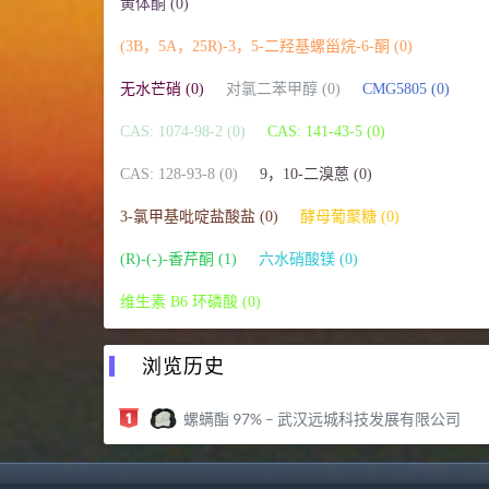
黄体酮 (0)
(3Β，5Α，25R)-3，5-二羟基螺甾烷-6-酮 (0)
无水芒硝 (0)
对氯二苯甲醇 (0)
CMG5805 (0)
CAS: 1074-98-2 (0)
CAS: 141-43-5 (0)
CAS: 128-93-8 (0)
9，10-二溴蒽 (0)
3-氯甲基吡啶盐酸盐 (0)
酵母葡聚糖 (0)
(R)-(-)-香芹酮 (1)
六水硝酸镁 (0)
维生素 B6 环磷酸 (0)
浏览历史
螺螨酯 97% – 武汉远城科技发展有限公司