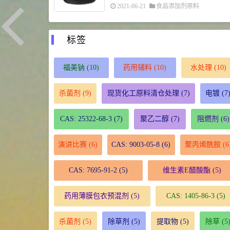
2021-06-21
食品添加剂原料
标签
福美钠
(10)
药用辅料
(10)
水处理
(10)
杀菌剂
(9)
现货化工原料清仓处理
(7)
电镀
(7
CAS: 25322-68-3
(7)
聚乙二醇
(7)
阻燃剂
(6)
演讲比赛
(6)
CAS: 9003-05-8
(6)
聚丙烯酰胺
(6
CAS: 7695-91-2
(5)
维生素E醋酸酯
(5)
药用薄膜包衣预混剂
(5)
CAS: 1405-86-3
(5)
杀菌剂
(5)
除草剂
(5)
提取物
(5)
除草
(5