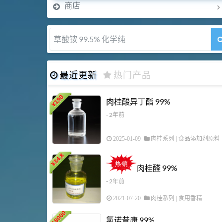
商店
5-甲氧基吲哚 98%
最近更新
热门产品
198
肉桂酸异丁酯 99%
¥
- 2年前
2025-01-09
肉桂系列
|
食品添加剂原料
34.8
¥
肉桂醛 99%
- 2年前
2021-07-20
肉桂系列
|
食用香精
18000
氯诺昔康 99%