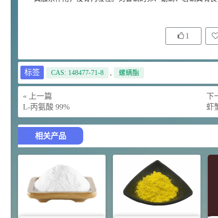
¥
浏览量 - 4.4w
2021-07-07
植物生长调节剂
1
29
N-羟甲基丙烯酰胺 98% NMA
4
¥
浏览量 - 1.98w
标签
CAS: 148477-71-8
,
螺螨酯
2021-06-22
化工原料
« 上一篇
下一
L-丙氨酸 99%
虾
92
对甲氧基苯甲醛（茴香醛）
5
¥
99.5%
相关产品
浏览量 - 1.89w
2021-06-19
化工原料
69.6
S-羧甲基-L-半胱氨酸(羧甲司坦)
6
¥
98.5%
浏览量 - 1.72w
2021-05-30
化工原料