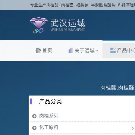
专业生产肉桂酸, 肉桂醛, 福美钠, 半胱胺盐酸盐, 8-羟基喹
首页
关于远城
产品中
肉桂酸,肉桂醛
产品分类
肉桂系列
化工原料