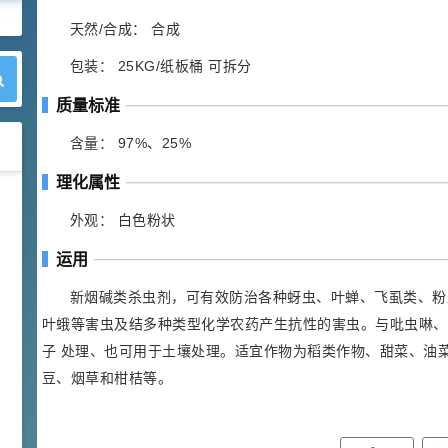
天然/合成： 合成
包装： 25KG/纸板桶 可拆分
质量标准
含量： 97%、25%
理化属性
42
胍基乙酸 98%
1
¥
外观： 白色粉状
浏览量 - 10w+
运用
2021-05-25
饲料添加剂原料
新烟碱类杀虫剂，可有效防治各种蚜虫、叶蝉、飞虱类、粉
253
乙酸橙花酯 99%
2
叶蛾等害虫及结多种类型化学农药产生抗性的害虫。与吡虫啉、
¥
子 处理、也可用于土壤处理。适宜作物为稻类作物、甜菜、油
浏览量 - 5.51w
豆、烟草和柑桔等。
2021-06-17
化工原料
145
多效唑 90%
3