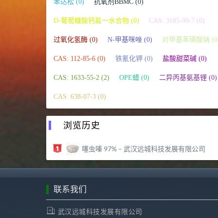
苯达松 (0)
抗氧剂BBMC (0)
D-葡萄糖酸钙盐一水合物 (0)
CAS: 3185-99-7 (0)
过氧化氢酶 (0)
N-甲基咪唑 (0)
对甲基苯磺酸钠 (0
CAS: 112-85-6 (0)
铁氰化钾 (0)
盐酸甜菜碱 (0)
CAS: 1633-55-2 (2)
OPE蜡 (0)
二异丙基氨基锂 (0)
CAS: 638-07-3 (0)
浏览历史
噻虫嗪 97% – 武汉远城科技发展有限公司
联系我们
武汉远城科技发展有限公司