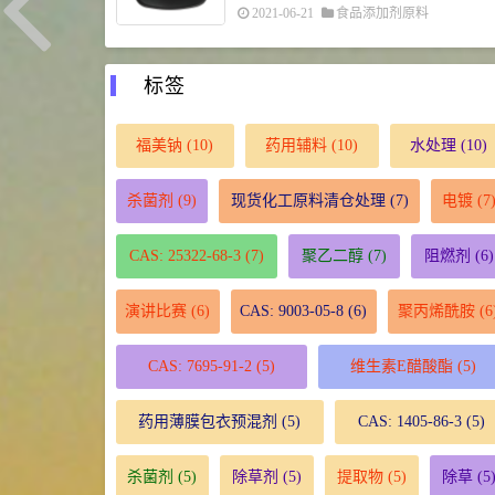
2021-06-21
食品添加剂原料
标签
福美钠
(10)
药用辅料
(10)
水处理
(10)
杀菌剂
(9)
现货化工原料清仓处理
(7)
电镀
(7
CAS: 25322-68-3
(7)
聚乙二醇
(7)
阻燃剂
(6)
演讲比赛
(6)
CAS: 9003-05-8
(6)
聚丙烯酰胺
(6
CAS: 7695-91-2
(5)
维生素E醋酸酯
(5)
药用薄膜包衣预混剂
(5)
CAS: 1405-86-3
(5)
杀菌剂
(5)
除草剂
(5)
提取物
(5)
除草
(5