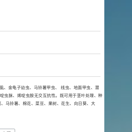
虱、金龟子幼虫、马铃薯甲虫、 线虫、地面甲虫、潜
啶虫脒、烯啶虫胺无交互抗性。既可用于茎叶处理、种
菜、马铃薯、棉花、菜豆、果树、花生、向日葵、大