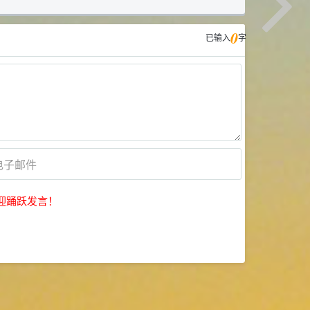
0
已输入
字
迎踊跃发言！