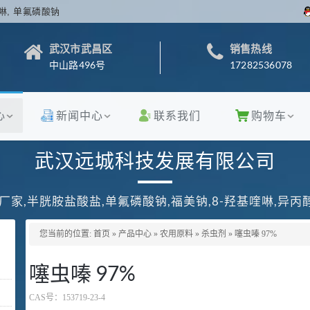
啉, 单氟磷酸钠
武汉市武昌区
销售热线
中山路496号
17282536078
心
新闻中心
联系我们
购物车
武汉远城科技发展有限公司
厂家,半胱胺盐酸盐,单氟磷酸钠,福美钠,8-羟基喹啉,异
您当前的位置:
首页
»
产品中心
»
农用原料
»
杀虫剂
»
噻虫嗪 97%
噻虫嗪 97%
CAS号：
153719-23-4