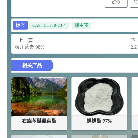
¥
0
浏览量 - 4.4w
2021-07-07
植物生长调节剂
标签
CAS: 153719-23-4
,
噻虫嗪
29
N-羟甲基丙烯酰胺 98% NMA
4
¥
« 上一篇
下一
浏览量 - 1.98w
表儿茶素 98%
2,
2021-06-22
化工原料
相关产品
92
对甲氧基苯甲醛（茴香醛）
5
¥
99.5%
浏览量 - 1.89w
2021-06-19
化工原料
69.6
S-羧甲基-L-半胱氨酸(羧甲司坦)
6
¥
98.5%
右旋苯醚氰菊酯
螺螨酯 97%
浏览量 - 1.72w
2021-05-30
化工原料
¥
300
¥
179