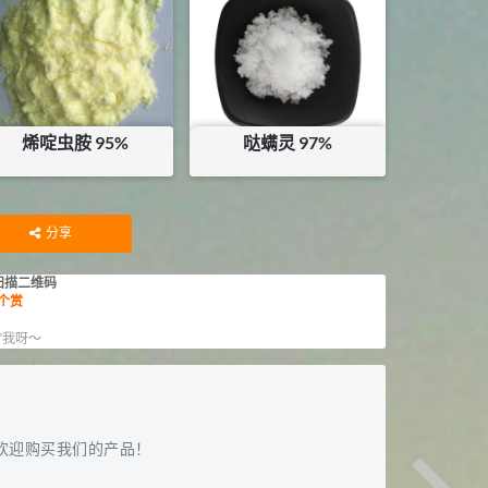
库存：
100
KG
库存：
0.035
KG
烯啶虫胺 95%
哒螨灵 97%
¥
275
¥
160
库存：
55.515
KG
库存：
120
KG
分享
扫描二维码
个赏
赏
”我呀～
欢迎购买我们的产品！