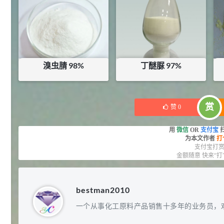
库存：
5
KG
27
抗氧剂BHT 99.5%
7
¥
浏览量 - 1.64w
2021-05-25
食品添加剂原料
溴虫腈 98%
丁醚脲 97%
11.25
D-异抗坏血酸钠 98%
8
¥
浏览量 - 1.55w
¥
405
¥
200
库存：
4.4
KG
库存：
39.99
KG
赏
赞
0
2021-05-25
食品添加剂原料
475
用
微信
OR
支付宝
硬脂富马酸钠 99%
9
¥
为本文作者
打
浏览量 - 1.54w
支付宝打
金额随意 快来“打
2021-06-19
化工原料
34.8
bestman2010
DL-蛋氨酸 99%
10
¥
一个从事化工原料产品销售十多年的业务员，
浏览量 - 1.48w