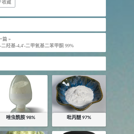
收藏
篇 »
2'-二羟基-4,4'-二甲氧基二苯甲酮 99%
唑虫酰胺 98%
吡丙醚 97%
¥
195
¥
220