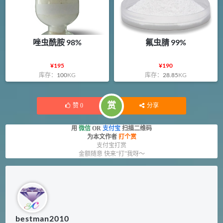
唑虫酰胺 98%
氟虫腈 99%
¥
195
¥
190
库存：
100
KG
库存：
28.85
KG
赏
赞
0
分享
用
微信
OR
支付宝
扫描二维码
为本文作者
打个赏
支付宝打赏
金额随意 快来“打”我呀～
bestman2010