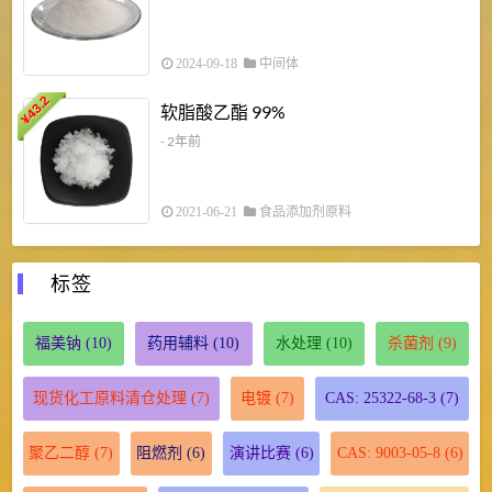
2024-09-18
中间体
43.2
3
软脂酸乙酯 99%
¥
¥
- 2年前
2021-06-21
食品添加剂原料
标签
福美钠
(10)
药用辅料
(10)
水处理
(10)
杀菌剂
(9)
现货化工原料清仓处理
(7)
电镀
(7)
CAS: 25322-68-3
(7)
聚乙二醇
(7)
阻燃剂
(6)
演讲比赛
(6)
CAS: 9003-05-8
(6)