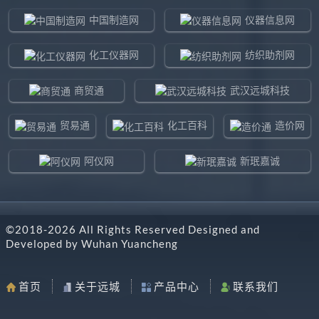
中国制造网
仪器信息网
化工仪器网
纺织助剂网
商贸通
武汉远城科技
贸易通
化工百科
造价网
阿仪网
新珉嘉诚
环球贸易网
960化工网
©2018-
2026
All Rights Reserved Designed and
东北制造网
药智通
Developed by
Wuhan Yuancheng
搜了网
八方资源网
首页
关于远城
产品中心
联系我们
马可波罗网
阿仪网远城科技