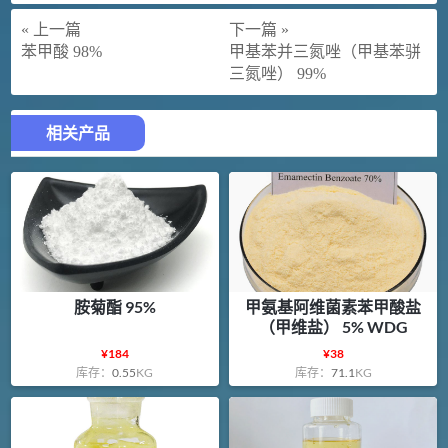
« 上一篇
下一篇 »
苯甲酸 98%
甲基苯并三氮唑（甲基苯骈
三氮唑） 99%
相关产品
胺菊酯 95%
甲氨基阿维菌素苯甲酸盐
（甲维盐） 5% WDG
¥
184
¥
38
库存：
0.55
KG
库存：
71.1
KG