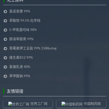
氯诺昔康 99%
草酸铵 99.5% 化学纯
5-甲氧基吲哚 98%
醇溶苯胺黑 99%
青霉素钾工业盐 99% 1588u/mg
维生素B12 99%
氯偏乳液 40%
苯甲酸钠 99%
友情链接
世界工厂网
中国制药网