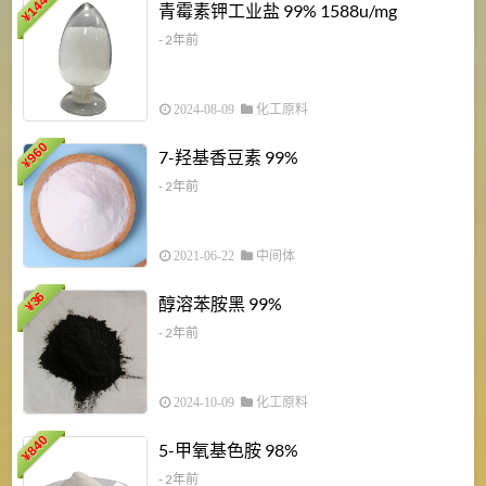
6
144
青霉素钾工业盐 99% 1588u/mg
¥
¥
- 2年前
2024-08-09
化工原料
960
7-羟基香豆素 99%
¥
- 2年前
2021-06-22
中间体
1
36
醇溶苯胺黑 99%
¥
¥
- 2年前
2024-10-09
化工原料
840
4
5-甲氧基色胺 98%
¥
- 2年前