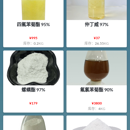
四氟苯菊酯 95%
仲丁威 97%
¥
995
¥
37
库存：
0.2
KG
库存：
26.55
KG
螺螨酯 97%
氟氯苯菊酯 90%
¥
179
¥
3800
库存：
4
KG