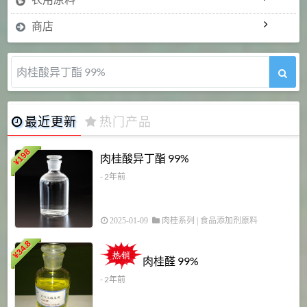
商店
肉桂醛 99%
最近更新
热门产品
198
肉桂酸异丁酯 99%
¥
- 2年前
2025-01-09
肉桂系列
|
食品添加剂原料
34.8
2
¥
肉桂醛 99%
- 2年前