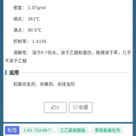
密度： 1.07g/ml
熔点： 261℃
沸点： 90.5℃
折射率： 1.4136
溶解性： 溶于0.7份水，溶于乙醇和氯仿，极微溶于苯，几乎
不溶于乙醚
运用
机磷杀虫剂、杀螨剂、杀线虫剂
0
收藏
标签
CAS: 554-68-7
,
三乙胺盐酸盐
,
季铵盐催化剂