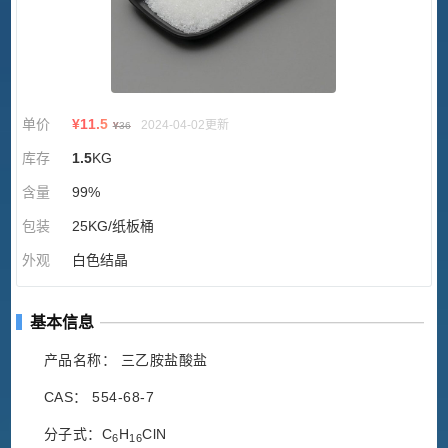
单价
¥
11.5
2024-04-02更新
¥
36
库存
1.5
KG
含量
99%
包装
25KG/纸板桶
外观
白色结晶
基本信息
产品名称： 三乙胺盐酸盐
CAS： 554-68-7
分子式：C
H
ClN
6
16