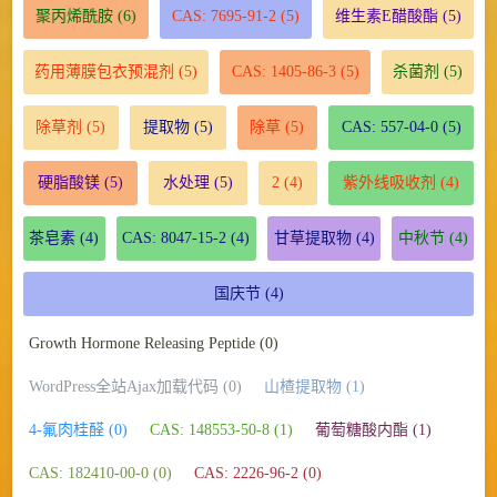
聚丙烯酰胺
(6)
CAS: 7695-91-2
(5)
维生素E醋酸酯
(5)
药用薄膜包衣预混剂
(5)
CAS: 1405-86-3
(5)
杀菌剂
(5)
除草剂
(5)
提取物
(5)
除草
(5)
CAS: 557-04-0
(5)
硬脂酸镁
(5)
水处理
(5)
2
(4)
紫外线吸收剂
(4)
茶皂素
(4)
CAS: 8047-15-2
(4)
甘草提取物
(4)
中秋节
(4)
国庆节
(4)
Growth Hormone Releasing Peptide (0)
WordPress全站Ajax加载代码 (0)
山楂提取物 (1)
4-氟肉桂醛 (0)
CAS: 148553-50-8 (1)
葡萄糖酸内酯 (1)
CAS: 182410-00-0 (0)
CAS: 2226-96-2 (0)