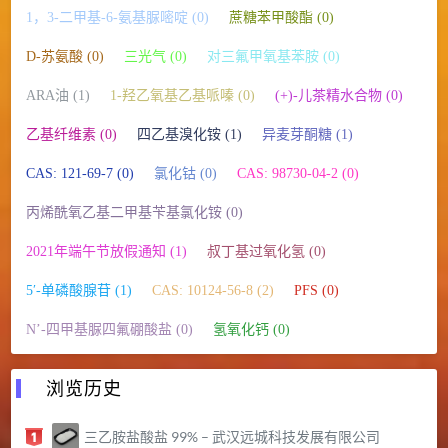
1，3-二甲基-6-氨基脲嘧啶 (0)
蔗糖苯甲酸酯 (0)
D-苏氨酸 (0)
三光气 (0)
对三氟甲氧基苯胺 (0)
ARA油 (1)
1-羟乙氧基乙基哌嗪 (0)
(+)-儿茶精水合物 (0)
乙基纤维素 (0)
四乙基溴化铵 (1)
异麦芽酮糖 (1)
CAS: 121-69-7 (0)
氯化钴 (0)
CAS: 98730-04-2 (0)
丙烯酰氧乙基二甲基苄基氯化铵 (0)
2021年端午节放假通知 (1)
叔丁基过氧化氢 (0)
5′-单磷酸腺苷 (1)
CAS: 10124-56-8 (2)
PFS (0)
N’-四甲基脲四氟硼酸盐 (0)
氢氧化钙 (0)
浏览历史
三乙胺盐酸盐 99% – 武汉远城科技发展有限公司