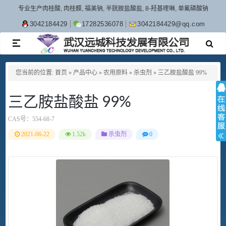
专业生产肉桂酸, 肉桂醛, 福美钠, 半胱胺盐酸盐, 8-羟基喹啉, 单氟磷酸钠
3042184429
17282536078
3042184429@qq.com
TOGGLE
NAVIGATION
您当前的位置:
首页
»
产品中心
»
农用原料
»
杀虫剂
»
三乙胺盐酸盐 99%
三乙胺盐酸盐 99%
CAS号：
554-68-7
2021-06-22
1.52k
杀虫剂
0