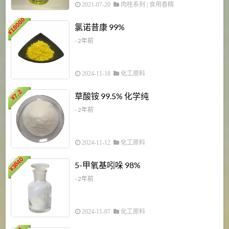
2021-07-20
肉桂系列
|
食用香精
18000
1
氯诺昔康 99%
¥
- 2年前
2024-11-18
化工原料
7.2
草酸铵 99.5% 化学纯
¥
- 2年前
2024-11-12
化工原料
3840
5-甲氧基吲哚 98%
¥
- 2年前
2024-11-07
化工原料