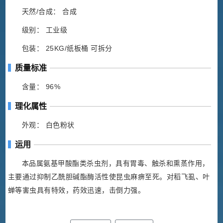
天然/合成： 合成
级别： 工业级
包装： 25KG/纸板桶 可拆分
质量标准
含量： 96%
理化属性
外观： 白色粉状
运用
本品属氨基甲酸酯类杀虫剂，具有胃毒、触杀和熏蒸作用，
主要通过抑制乙酰胆碱酯酶活性使昆虫麻痹至死。对稻飞虱、叶
蝉等害虫具有特效，药效迅速，击倒力强。