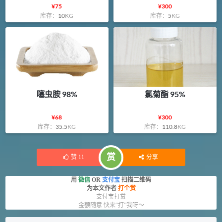
¥
75
¥
300
库存：
10
KG
库存：
5
KG
噻虫胺 98%
氯菊酯 95%
¥
68
¥
300
库存：
35.5
KG
库存：
110.8
KG
赏
赞
11
分享
用
微信
OR
支付宝
扫描二维码
为本文作者
打个赏
支付宝打赏
金额随意 快来“打”我呀～