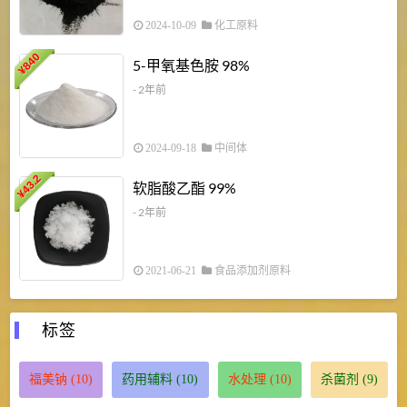
2024-10-09
化工原料
840
4
5-甲氧基色胺 98%
¥
- 2年前
2024-09-18
中间体
43.2
3
软脂酸乙酯 99%
¥
¥
- 2年前
2021-06-21
食品添加剂原料
标签
福美钠
(10)
药用辅料
(10)
水处理
(10)
杀菌剂
(9)