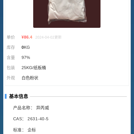
单价
¥
86.4
2024-04-02更新
库存
0
KG
含量
97%
包装
25KG/纸板桶
外观
白色粉状
基本信息
产品名称： 异丙威
CAS： 2631-40-5
标准： 企标