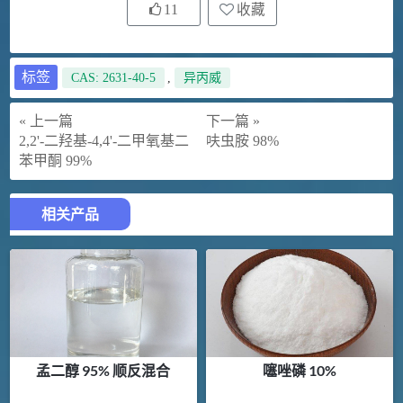
11
收藏
标签
CAS: 2631-40-5
,
异丙威
« 上一篇
下一篇 »
2,2'-二羟基-4,4'-二甲氧基二
呋虫胺 98%
苯甲酮 99%
相关产品
孟二醇 95% 顺反混合
噻唑磷 10%