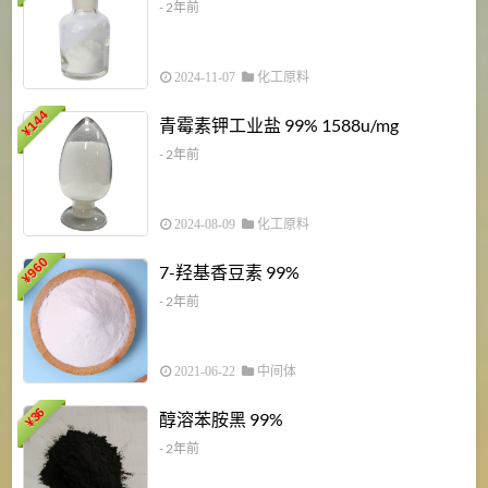
- 2年前
2024-11-07
化工原料
6
144
青霉素钾工业盐 99% 1588u/mg
¥
¥
- 2年前
2024-08-09
化工原料
960
7-羟基香豆素 99%
¥
- 2年前
2021-06-22
中间体
1
36
醇溶苯胺黑 99%
¥
¥
- 2年前