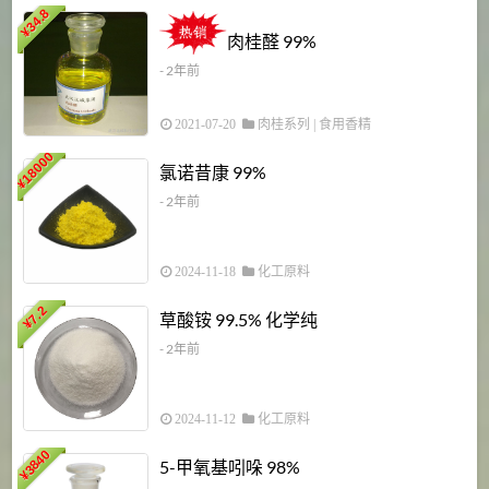
34.8
2
¥
肉桂醛 99%
- 2年前
2021-07-20
肉桂系列
|
食用香精
18000
1
氯诺昔康 99%
¥
- 2年前
2024-11-18
化工原料
7.2
草酸铵 99.5% 化学纯
¥
- 2年前
2024-11-12
化工原料
3840
5-甲氧基吲哚 98%
¥