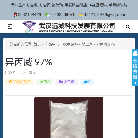
专业生产肉桂酸, 肉桂醛, 福美钠, 半胱胺盐酸盐, 8-羟基喹啉, 单氟磷酸钠
3042184429
17282536078
3042184429@qq.com
TOGGLE
NAVIGATION
您当前的位置:
首页
»
产品中心
»
农用原料
»
杀虫剂
»
异丙威 97%
异丙威 97%
CAS号：
2631-40-5
2021-07-07
789
杀虫剂
0