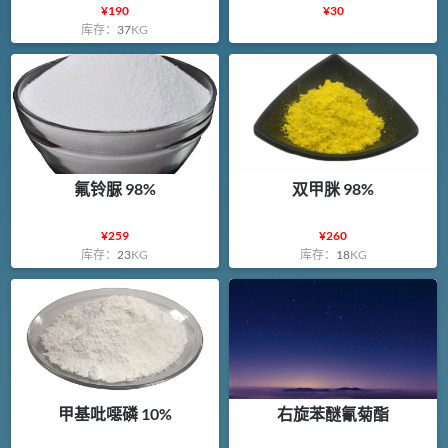
¥
190
¥
30
库存：
37
KG
氟铃脲 98%
双甲脒 98%
¥
259
¥
260
库存：
23
KG
库存：
18
KG
甲基吡噁磷 10%
右旋苯醚氰菊酯