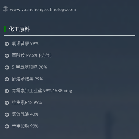
www.yuanchengtechnology.com
化工原料
氯诺昔康 99%
草酸铵 99.5% 化学纯
5-甲氧基吲哚 98%
醇溶苯胺黑 99%
青霉素钾工业盐 99% 1588u/mg
维生素B12 99%
氯偏乳液 40%
苯甲酸钠 99%