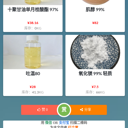
十聚甘油单月桂酸酯 97%
肌醇 99%
¥
38.16
¥
82
库存：
0
KG
吐温80
氧化镁 99% 轻质
¥
28
¥
7.5
库存：
41.3
KG
库存：
66
KG
赏
赞
0
分享
用
微信
OR
支付宝
扫描二维码
为本文作者
打个赏