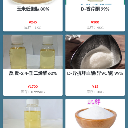
玉米低聚肽 80%
D-香芹酮 99%
¥
245
¥
300
库存：
1
KG
库存：
4
KG
反,反-2,4-壬二烯醛 60%
D-异抗坏血酸(异VC酸) 99%
¥
1700
¥
15
库存：
0.995
KG
库存：
3
KG