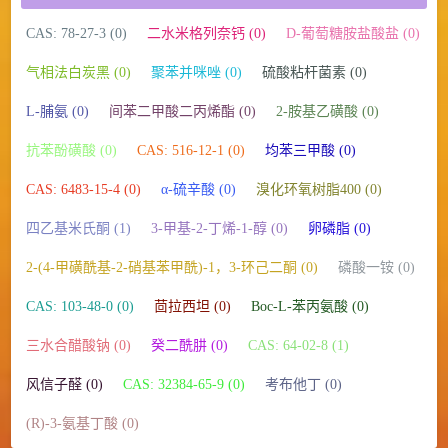
CAS: 78-27-3 (0)
二水米格列奈钙 (0)
D-葡萄糖胺盐酸盐 (0)
气相法白炭黑 (0)
聚苯并咪唑 (0)
硫酸粘杆菌素 (0)
L-脯氨 (0)
间苯二甲酸二丙烯酯 (0)
2-胺基乙磺酸 (0)
抗苯酚磺酸 (0)
CAS: 516-12-1 (0)
均苯三甲酸 (0)
CAS: 6483-15-4 (0)
α-硫辛酸 (0)
溴化环氧树脂400 (0)
四乙基米氏酮 (1)
3-甲基-2-丁烯-1-醇 (0)
卵磷脂 (0)
2-(4-甲磺酰基-2-硝基苯甲酰)-1，3-环己二酮 (0)
磷酸一铵 (0)
CAS: 103-48-0 (0)
茴拉西坦 (0)
Boc-L-苯丙氨酸 (0)
三水合醋酸钠 (0)
癸二酰肼 (0)
CAS: 64-02-8 (1)
风信子醛 (0)
CAS: 32384-65-9 (0)
考布他丁 (0)
(R)-3-氨基丁酸 (0)