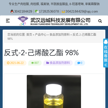
专业生产肉桂酸, 肉桂醛, 福美钠, 半胱胺盐酸盐, 8-羟基喹啉, 单氟磷酸钠
3042184429
17282536078
3042184429@qq.com
TOGGLE
NAVIGATION
您当前的位置:
首页
»
产品中心
»
食品添加剂原料
»
反式-2-己烯酸乙酯
98%
反式-2-己烯酸乙酯 98%
2021-06-22
807
食品添加剂原料
0