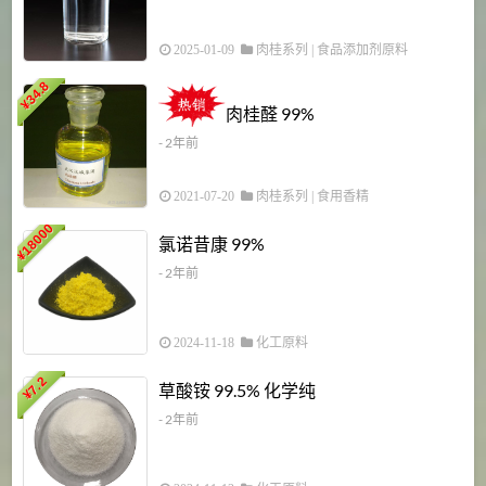
2025-01-09
肉桂系列
|
食品添加剂原料
34.8
2
¥
肉桂醛 99%
- 2年前
2021-07-20
肉桂系列
|
食用香精
18000
1
氯诺昔康 99%
¥
- 2年前
2024-11-18
化工原料
7.2
草酸铵 99.5% 化学纯
¥
- 2年前