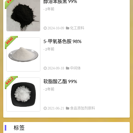
醇溶苯胺黑 99%
¥
¥
- 2年前
2024-10-09
化工原料
840
4
5-甲氧基色胺 98%
¥
- 2年前
2024-09-18
中间体
43.2
3
软脂酸乙酯 99%
¥
¥
- 2年前
2021-06-21
食品添加剂原料
标签