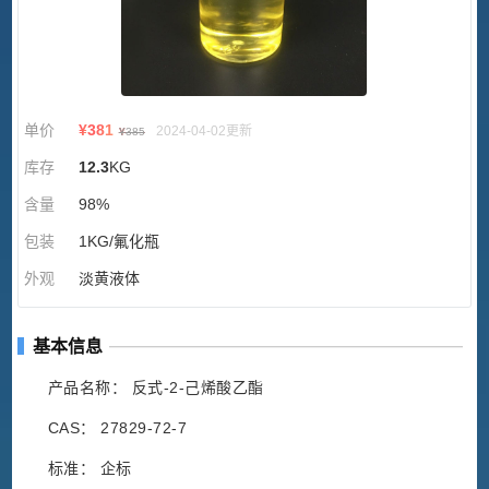
单价
¥
381
2024-04-02更新
¥
385
库存
12.3
KG
含量
98%
包装
1KG/氟化瓶
外观
淡黄液体
基本信息
产品名称： 反式-2-己烯酸乙酯
CAS： 27829-72-7
标准： 企标