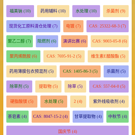
福美钠
(10)
药用辅料
(10)
水处理
(10)
杀菌剂
(9)
现货化工原料清仓处理
(7)
电镀
(7)
CAS: 25322-68-3
(7)
聚乙二醇
(7)
阻燃剂
(6)
演讲比赛
(6)
CAS: 9003-05-8
(6)
聚丙烯酰胺
(6)
CAS: 7695-91-2
(5)
维生素E醋酸酯
(5)
药用薄膜包衣预混剂
(5)
CAS: 1405-86-3
(5)
杀菌剂
(5)
除草剂
(5)
提取物
(5)
除草
(5)
CAS: 557-04-0
(5)
硬脂酸镁
(5)
水处理
(5)
2
(4)
紫外线吸收剂
(4)
茶皂素
(4)
CAS: 8047-15-2
(4)
甘草提取物
(4)
中秋节
(4)
国庆节
(4)