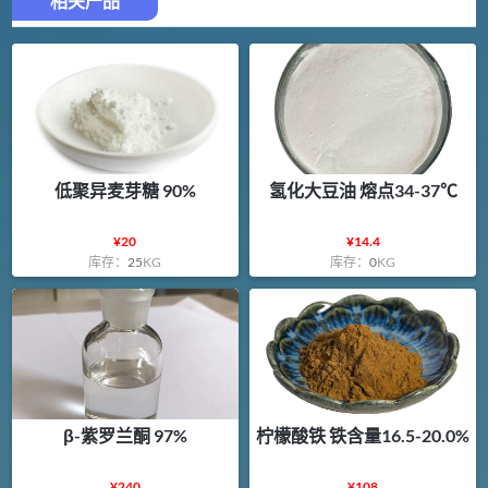
相关产品
低聚异麦芽糖 90%
氢化大豆油 熔点34-37℃
¥
20
¥
14.4
库存：
25
KG
库存：
0
KG
β-紫罗兰酮 97%
柠檬酸铁 铁含量16.5-20.0%
¥
240
¥
108