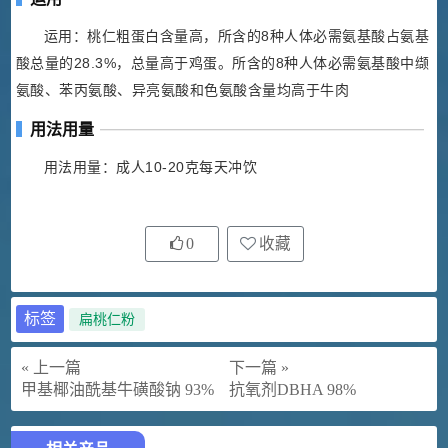
运用：桃仁粗蛋白含量高，所含的8种人体必需氨基酸占氨基
酸总量的28.3%，总量高于鸡蛋。所含的8种人体必需氨基酸中缬
氨酸、苯丙氨酸、异亮氨酸和色氨酸含量均高于牛肉
用法用量
用法用量：成人10-20克每天冲饮
0
收藏
标签
扁桃仁粉
« 上一篇
下一篇 »
甲基椰油酰基牛磺酸钠 93%
抗氧剂DBHA 98%