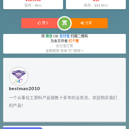
库存：
0
KG
库存：
151.9
KG
赏
赞
0
分享
用
微信
OR
支付宝
扫描二维码
为本文作者
打个赏
支付宝打赏
金额随意 快来“打”我呀～
bestman2010
一个从事化工原料产品销售十多年的业务员，欢迎购买我们
的产品！