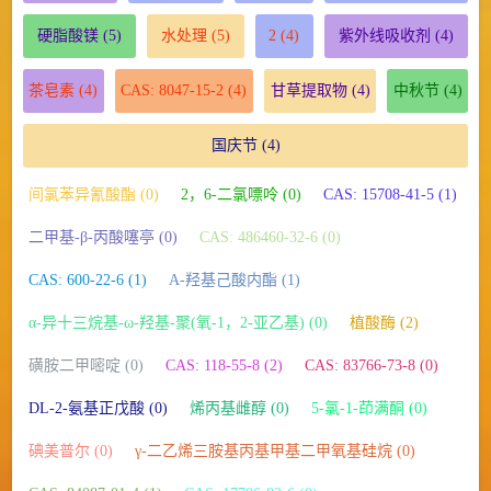
硬脂酸镁
(5)
水处理
(5)
2
(4)
紫外线吸收剂
(4)
茶皂素
(4)
CAS: 8047-15-2
(4)
甘草提取物
(4)
中秋节
(4)
国庆节
(4)
间氯苯异氰酸酯 (0)
2，6-二氯嘌呤 (0)
CAS: 15708-41-5 (1)
二甲基-β-丙酸噻亭 (0)
CAS: 486460-32-6 (0)
CAS: 600-22-6 (1)
Α-羟基己酸内酯 (1)
α-异十三烷基-ω-羟基-聚(氧-1，2-亚乙基) (0)
植酸酶 (2)
磺胺二甲嘧啶 (0)
CAS: 118-55-8 (2)
CAS: 83766-73-8 (0)
DL-2-氨基正戊酸 (0)
烯丙基雌醇 (0)
5-氯-1-茚满酮 (0)
碘美普尔 (0)
γ-二乙烯三胺基丙基甲基二甲氧基硅烷 (0)