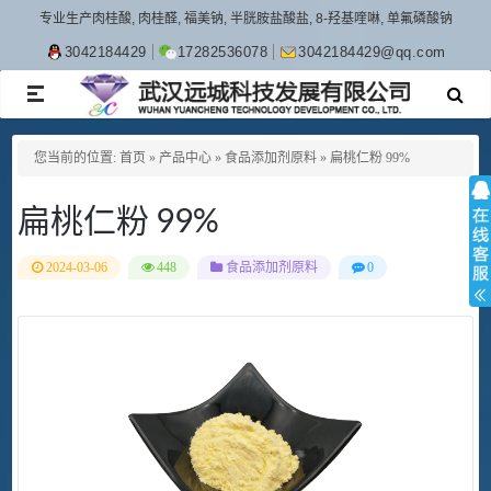
专业生产肉桂酸, 肉桂醛, 福美钠, 半胱胺盐酸盐, 8-羟基喹啉, 单氟磷酸钠
3042184429
17282536078
3042184429@qq.com
TOGGLE
NAVIGATION
您当前的位置:
首页
»
产品中心
»
食品添加剂原料
»
扁桃仁粉 99%
扁桃仁粉 99%
2024-03-06
448
食品添加剂原料
0