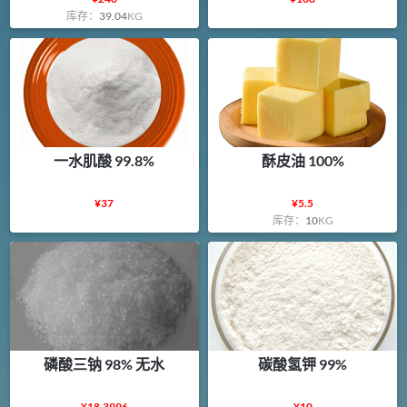
库存：
39.04
KG
一水肌酸 99.8%
酥皮油 100%
¥
37
¥
5.5
库存：
10
KG
磷酸三钠 98% 无水
碳酸氢钾 99%
¥
18.3996
¥
10