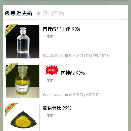
最近更新
热门产品
198
肉桂酸异丁酯 99%
¥
- 2年前
2025-01-09
肉桂系列
|
食品添加剂原料
34.8
2
¥
肉桂醛 99%
- 2年前
2021-07-20
肉桂系列
|
食用香精
18000
1
氯诺昔康 99%
¥
- 2年前