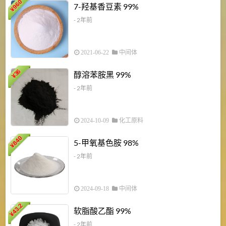
960
7-羟基香豆素 99%
¥
- 2年前
2021-06-22
中间体
1
36
醇溶苯胺黑 99%
¥
¥
- 2年前
2024-10-09
化工原料
840
4
5-甲氧基色胺 98%
¥
- 2年前
2024-09-18
中间体
43.2
3
软脂酸乙酯 99%
¥
¥
- 2年前