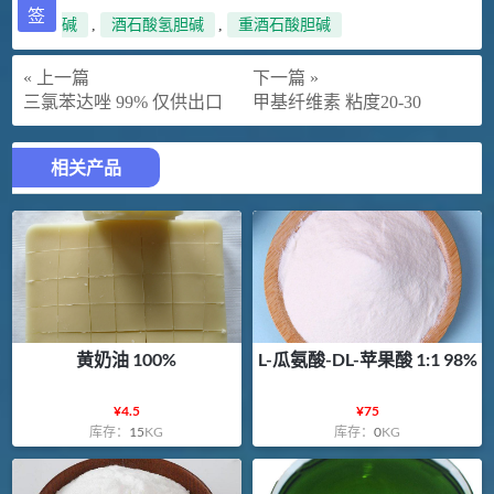
签
碱
,
酒石酸氢胆碱
,
重酒石酸胆碱
« 上一篇
下一篇 »
三氯苯达唑 99% 仅供出口
甲基纤维素 粘度20-30
相关产品
黄奶油 100%
L-瓜氨酸-DL-苹果酸 1:1 98%
¥
4.5
¥
75
库存：
15
KG
库存：
0
KG