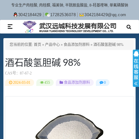
专业生产肉桂酸, 肉桂醛, 福美钠, 半胱胺盐酸盐, 8-羟基喹啉, 单氟磷酸钠
3042184429
17282536078
3042184429@qq.com
TOGGLE
NAVIGATION
您当前的位置:
首页
»
产品中心
»
食品添加剂原料
»
酒石酸氢胆碱 98%
酒石酸氢胆碱 98%
CAS号：
87-67-2
2024-03-01
455
食品添加剂原料
0