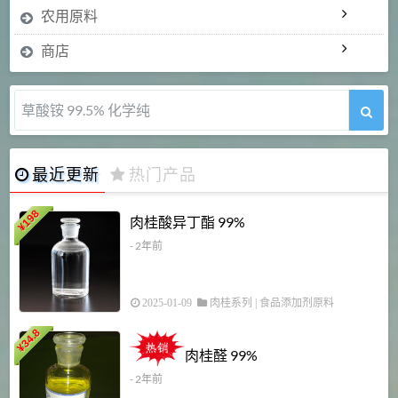
农用原料
商店
草酸铵 99.5% 化学纯
最近更新
热门产品
198
肉桂酸异丁酯 99%
¥
- 2年前
2025-01-09
肉桂系列
|
食品添加剂原料
34.8
2
¥
肉桂醛 99%
- 2年前