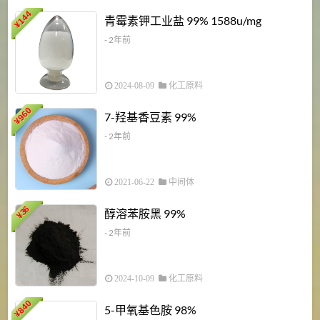
6
144
青霉素钾工业盐 99% 1588u/mg
¥
¥
- 2年前
2024-08-09
化工原料
960
7-羟基香豆素 99%
¥
- 2年前
2021-06-22
中间体
1
36
醇溶苯胺黑 99%
¥
¥
- 2年前
2024-10-09
化工原料
840
4
5-甲氧基色胺 98%
¥