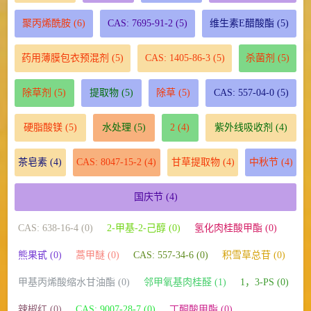
聚丙烯酰胺
(6)
CAS: 7695-91-2
(5)
维生素E醋酸酯
(5)
药用薄膜包衣预混剂
(5)
CAS: 1405-86-3
(5)
杀菌剂
(5)
除草剂
(5)
提取物
(5)
除草
(5)
CAS: 557-04-0
(5)
硬脂酸镁
(5)
水处理
(5)
2
(4)
紫外线吸收剂
(4)
茶皂素
(4)
CAS: 8047-15-2
(4)
甘草提取物
(4)
中秋节
(4)
国庆节
(4)
CAS: 638-16-4 (0)
2-甲基-2-己醇 (0)
氢化肉桂酸甲酯 (0)
熊果甙 (0)
蒿甲醚 (0)
CAS: 557-34-6 (0)
积雪草总苷 (0)
甲基丙烯酸缩水甘油酯 (0)
邻甲氧基肉桂醛 (1)
1，3-PS (0)
辣椒红 (0)
CAS: 9007-28-7 (0)
丁酮酸甲酯 (0)