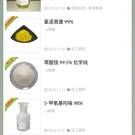
2021-07-20
肉桂系列
|
食用香精
18000
1
氯诺昔康 99%
¥
- 2年前
2024-11-18
化工原料
7.2
草酸铵 99.5% 化学纯
¥
- 2年前
2024-11-12
化工原料
3840
5-甲氧基吲哚 98%
¥
- 2年前
2024-11-07
化工原料