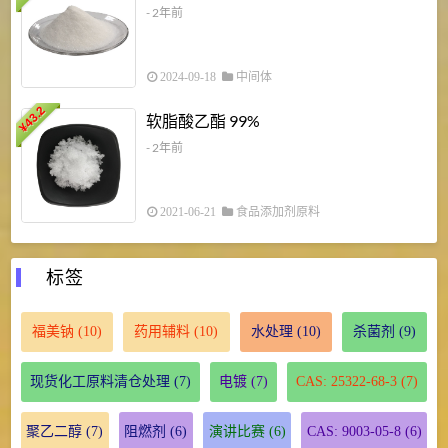
- 2年前
2024-09-18
中间体
43.2
3
软脂酸乙酯 99%
¥
¥
- 2年前
2021-06-21
食品添加剂原料
标签
福美钠
(10)
药用辅料
(10)
水处理
(10)
杀菌剂
(9)
现货化工原料清仓处理
(7)
电镀
(7)
CAS: 25322-68-3
(7)
聚乙二醇
(7)
阻燃剂
(6)
演讲比赛
(6)
CAS: 9003-05-8
(6)