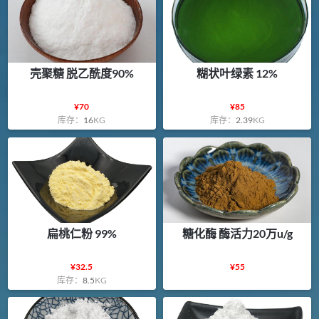
壳聚糖 脱乙酰度90%
糊状叶绿素 12%
¥
70
¥
85
库存：
16
KG
库存：
2.39
KG
扁桃仁粉 99%
糖化酶 酶活力20万u/g
¥
32.5
¥
55
库存：
8.5
KG