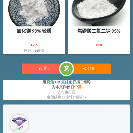
氧化镁 99% 轻质
焦磷酸二氢二钠 95%
¥
7.5
¥
15
库存：
66
KG
赏
赞
5
分享
用
微信
OR
支付宝
扫描二维码
为本文作者
打个赏
支付宝打赏
金额随意 快来“打”我呀～