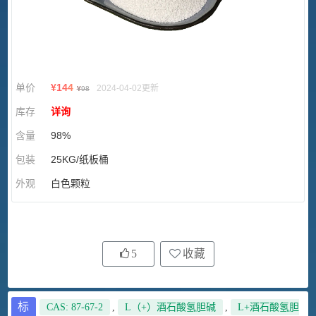
单价
¥
144
2024-04-02更新
¥
98
库存
详询
含量
98%
包装
25KG/纸板桶
外观
白色颗粒
5
收藏
标
CAS: 87-67-2
,
L（+）酒石酸氢胆碱
,
L+酒石酸氢胆