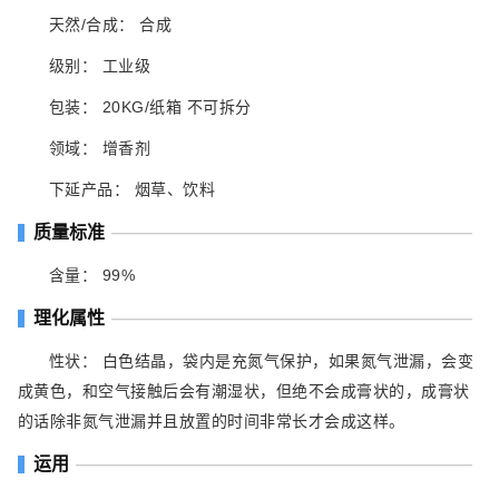
天然/合成： 合成
级别： 工业级
包装： 20KG/纸箱 不可拆分
领域： 增香剂
下延产品： 烟草、饮料
质量标准
含量： 99%
理化属性
性状： 白色结晶，袋内是充氮气保护，如果氮气泄漏，会变
成黄色，和空气接触后会有潮湿状，但绝不会成膏状的，成膏状
的话除非氮气泄漏并且放置的时间非常长才会成这样。
运用