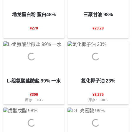
地龙蛋白粉 蛋白48%
三聚甘油 98%
¥
270
¥
20.28
L-组氨酸盐酸盐 99% 一水
氢化椰子油 23%
¥
306
¥
8.375
库存：
0
KG
库存：
13
KG