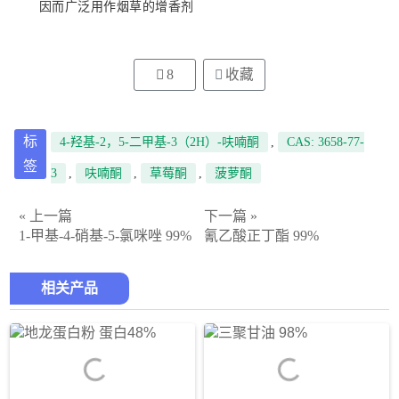
因而广泛用作烟草的增香剂
8
收藏
标
4-羟基-2，5-二甲基-3（2H）-呋喃酮
,
CAS: 3658-77-
签
3
,
呋喃酮
,
草莓酮
,
菠萝酮
« 上一篇
下一篇 »
1-甲基-4-硝基-5-氯咪唑 99%
氰乙酸正丁酯 99%
相关产品