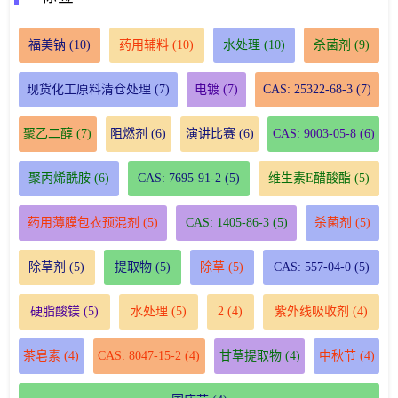
福美钠
(10)
药用辅料
(10)
水处理
(10)
杀菌剂
(9)
现货化工原料清仓处理
(7)
电镀
(7)
CAS: 25322-68-3
(7)
聚乙二醇
(7)
阻燃剂
(6)
演讲比赛
(6)
CAS: 9003-05-8
(6)
聚丙烯酰胺
(6)
CAS: 7695-91-2
(5)
维生素E醋酸酯
(5)
药用薄膜包衣预混剂
(5)
CAS: 1405-86-3
(5)
杀菌剂
(5)
除草剂
(5)
提取物
(5)
除草
(5)
CAS: 557-04-0
(5)
硬脂酸镁
(5)
水处理
(5)
2
(4)
紫外线吸收剂
(4)
茶皂素
(4)
CAS: 8047-15-2
(4)
甘草提取物
(4)
中秋节
(4)