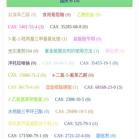
国庆节
(4)
对溴苯乙醇 (0)
食用葡萄糖 (0)
乙酰肌肽 (0)
CAS: 1401-55-4 (3)
CAS: 35285-68-8 (0)
3-氯-2-羟丙基三甲基氯化铵 (1)
盐酸酚苄明 (0)
光引发剂184 (0)
重金属螯合剂的使用方法 (1)
碘化钾 (0)
泮托拉唑钠 (0)
CAS: 59-46-1 (0)
CAS: 35453-19-1 (0)
CAS: 15686-71-2 (0)
4-二氯-5-氟苯乙酮 (0)
CAS: 80-70-6 (0)
混旋樟脑磺酸 (1)
CAS: 68168-23-0 (3)
2-乙氧基苯甲酰氯 (0)
CAS: 2388-10-5 (0)
水杨酸三甲环己酯 (0)
CAS: 29490-19-5 (0)
库拉索芦荟凝胶冻干粉 (1)
CAS: 525-79-1 (1)
CAS: 171500-79-1 (0)
CAS: 2721-22-4 (0)
固化剂 (0)