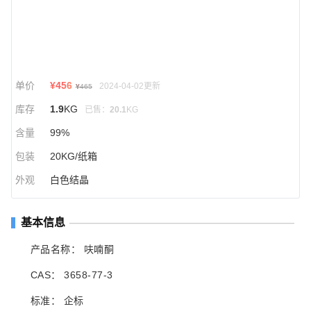
单价
¥
456
2024-04-02更新
¥
465
库存
1.9
KG
已售：
20.1
KG
含量
99%
包装
20KG/纸箱
外观
白色结晶
基本信息
产品名称： 呋喃酮
CAS： 3658-77-3
标准： 企标