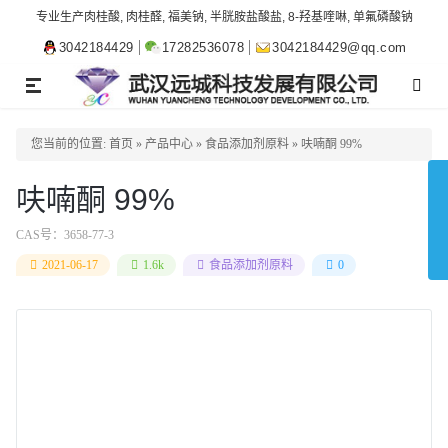
专业生产肉桂酸, 肉桂醛, 福美钠, 半胱胺盐酸盐, 8-羟基喹啉, 单氟磷酸钠
3042184429
17282536078
3042184429@qq.com
TOGGLE
NAVIGATION
您当前的位置:
首页
»
产品中心
»
食品添加剂原料
»
呋喃酮 99%
呋喃酮 99%
CAS号：
3658-77-3
2021-06-17
1.6k
食品添加剂原料
0