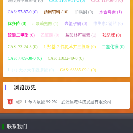
磺胺对甲氧嘧啶 (0)
CAS: 21679-31-2 (0)
CAS: 119-36-8 (0)
CAS: 57-87-0 (0)
药用辅料 (10)
茚满酮 (0)
水合霉素 (1)
优多降 (0)
ε-聚赖氨酸 (1)
去氢孕酮 (0)
维生素C钠盐 (0)
硫酸二甲酯 (0)
乙醛酸 (0)
盐酸林可霉素 (1)
残杀威 (0)
CAS: 73-24-5 (0)
1-羟基-7-偶氮苯并三氮唑 (0)
二氢化镁 (0)
CAS: 7789-38-0 (0)
CAS: 11032-49-8 (0)
L-(+)-无水天冬酰胺酸 (0)
CAS: 63585-09-1 (0)
浏览历史
L-苯丙氨酸 99.9% – 武汉远城科技发展有限公司
联系我们