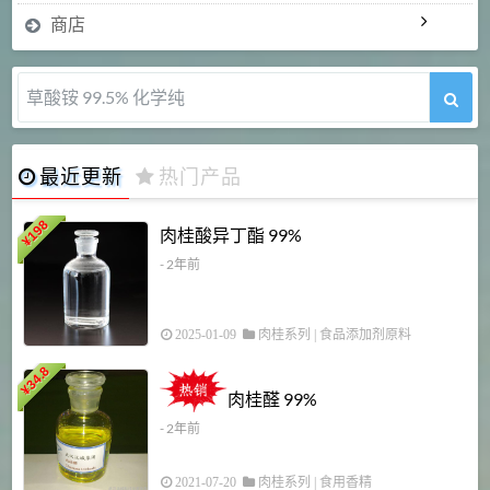
商店
草酸铵 99.5% 化学纯
最近更新
热门产品
198
肉桂酸异丁酯 99%
¥
- 2年前
2025-01-09
肉桂系列
|
食品添加剂原料
34.8
2
¥
肉桂醛 99%
- 2年前
2021-07-20
肉桂系列
|
食用香精