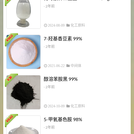
¥
- 2年前
2024-08-09
化工原料
960
7-羟基香豆素 99%
¥
- 2年前
2021-06-22
中间体
1
36
醇溶苯胺黑 99%
¥
¥
- 2年前
2024-10-09
化工原料
840
4
5-甲氧基色胺 98%
¥
- 2年前