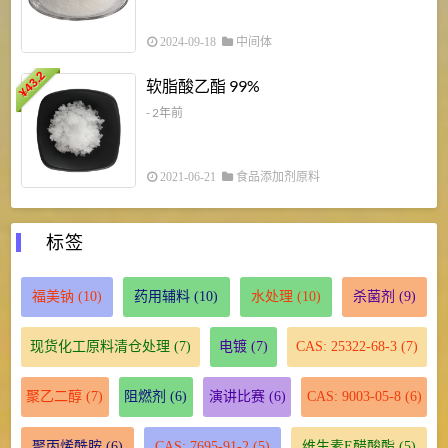
2024-09-18
中间体
43.2
3
软脂酸乙酯 99%
¥
¥
- 2年前
2021-06-21
食品添加剂原料
标签
福美钠
(10)
药用辅料
(10)
水处理
(10)
杀菌剂
(9)
现货化工原料清仓处理
(7)
电镀
(7)
CAS: 25322-68-3
(7)
聚乙二醇
(7)
阻燃剂
(6)
演讲比赛
(6)
CAS: 9003-05-8
(6)
聚丙烯酰胺
(6)
CAS: 7695-91-2
(5)
维生素E醋酸酯
(5)