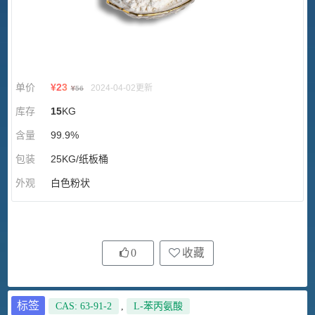
单价
¥
23
2024-04-02更新
¥
56
库存
15
KG
含量
99.9%
包装
25KG/纸板桶
外观
白色粉状
0
收藏
标签
CAS: 63-91-2
,
L-苯丙氨酸