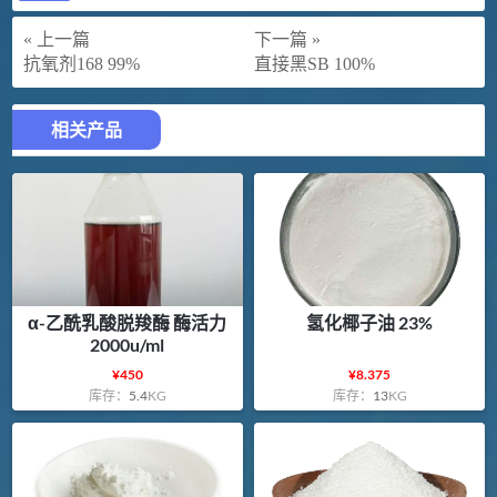
« 上一篇
下一篇 »
抗氧剂168 99%
直接黑SB 100%
相关产品
α-乙酰乳酸脱羧酶 酶活力
氢化椰子油 23%
2000u/ml
¥
450
¥
8.375
库存：
5.4
KG
库存：
13
KG