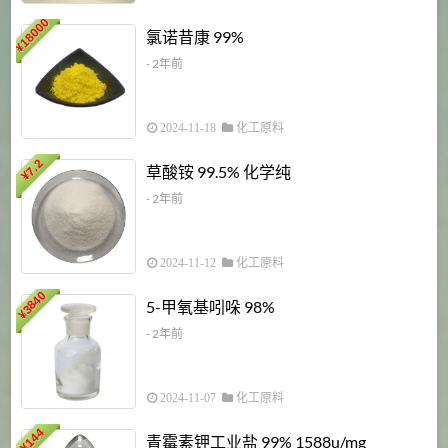
18000
1
氯诺昔康 99%
¥
- 2年前
2024-11-18
化工原料
7.2
草酸铵 99.5% 化学纯
¥
- 2年前
2024-11-12
化工原料
3840
5-甲氧基吲哚 98%
¥
- 2年前
2024-11-07
化工原料
6
144
青霉素钾工业盐 99% 1588u/mg
¥