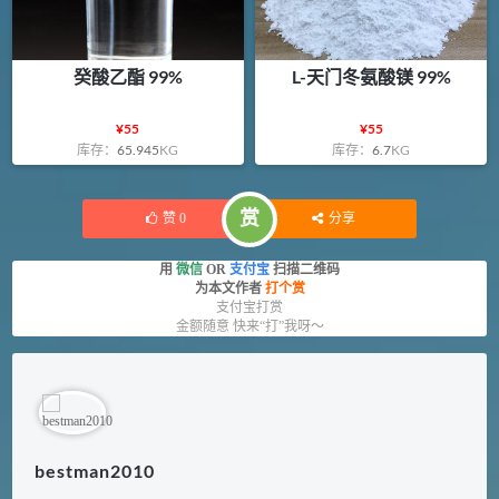
癸酸乙酯 99%
L-天门冬氨酸镁 99%
¥
55
¥
55
库存：
65.945
KG
库存：
6.7
KG
赏
赞
0
分享
用
微信
OR
支付宝
扫描二维码
为本文作者
打个赏
支付宝打赏
金额随意 快来“打”我呀～
bestman2010