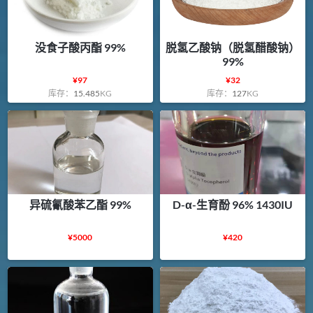
没食子酸丙酯 99%
脱氢乙酸钠（脱氢醋酸钠）
99%
¥
97
¥
32
库存：
15.485
KG
库存：
127
KG
异硫氰酸苯乙酯 99%
D-α-生育酚 96% 1430IU
¥
5000
¥
420