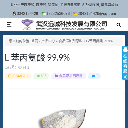
专业生产肉桂酸, 肉桂醛, 福美钠, 半胱胺盐酸盐, 8-羟基喹啉, 单氟磷酸钠
3042184429
17282536078
3042184429@qq.com
TOGGLE
NAVIGATION
您当前的位置:
首页
»
产品中心
»
食品添加剂原料
»
L-苯丙氨酸 99.9%
L-苯丙氨酸 99.9%
CAS号：
63-91-2
2024-03-01
507
食品添加剂原料
0