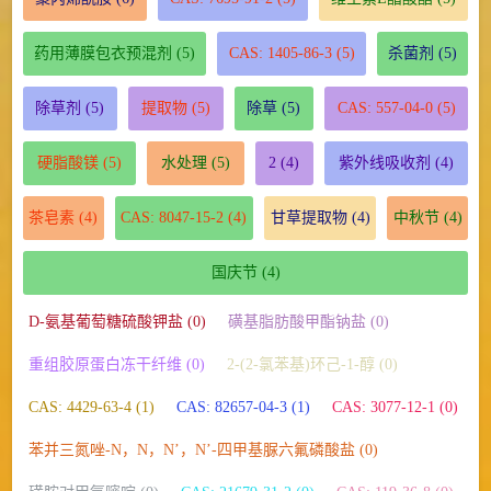
药用薄膜包衣预混剂
(5)
CAS: 1405-86-3
(5)
杀菌剂
(5)
除草剂
(5)
提取物
(5)
除草
(5)
CAS: 557-04-0
(5)
硬脂酸镁
(5)
水处理
(5)
2
(4)
紫外线吸收剂
(4)
茶皂素
(4)
CAS: 8047-15-2
(4)
甘草提取物
(4)
中秋节
(4)
国庆节
(4)
D-氨基葡萄糖硫酸钾盐 (0)
磺基脂肪酸甲酯钠盐 (0)
重组胶原蛋白冻干纤维 (0)
2-(2-氯苯基)环己-1-醇 (0)
CAS: 4429-63-4 (1)
CAS: 82657-04-3 (1)
CAS: 3077-12-1 (0)
苯并三氮唑-N，N，N’，N’-四甲基脲六氟磷酸盐 (0)