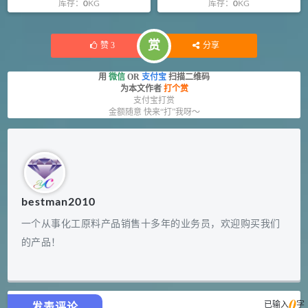
库存：
0
KG
库存：
0
KG
赏
赞
3
分享
用
微信
OR
支付宝
扫描二维码
为本文作者
打个赏
支付宝打赏
金额随意 快来“打”我呀～
bestman2010
一个从事化工原料产品销售十多年的业务员，欢迎购买我们
的产品！
0
已输入
字
发表评论