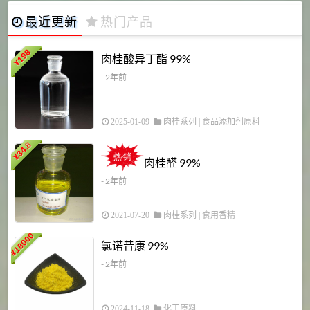
最近更新
热门产品
198
肉桂酸异丁酯 99%
¥
- 2年前
2025-01-09
肉桂系列
|
食品添加剂原料
34.8
2
¥
肉桂醛 99%
- 2年前
2021-07-20
肉桂系列
|
食用香精
18000
1
氯诺昔康 99%
¥
- 2年前
2024-11-18
化工原料