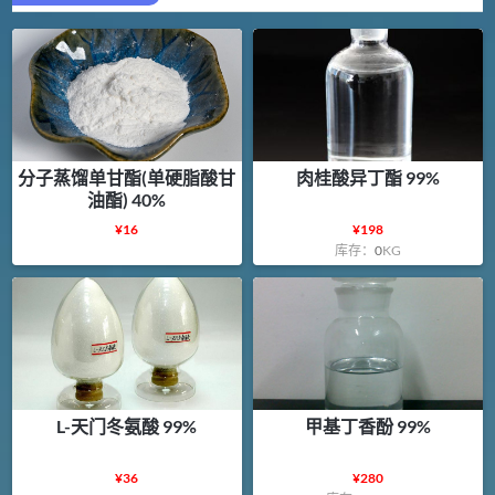
分子蒸馏单甘酯(单硬脂酸甘
肉桂酸异丁酯 99%
油酯) 40%
¥
16
¥
198
库存：
0
KG
L-天门冬氨酸 99%
甲基丁香酚 99%
¥
36
¥
280