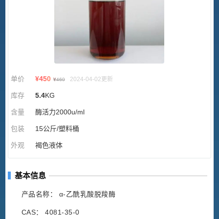
单价
¥
450
2024-04-02更新
¥
460
库存
5.4
KG
含量
酶活力2000u/ml
包装
15公斤/塑料桶
外观
褐色液体
基本信息
产品名称： α-乙酰乳酸脱羧酶
CAS： 4081-35-0