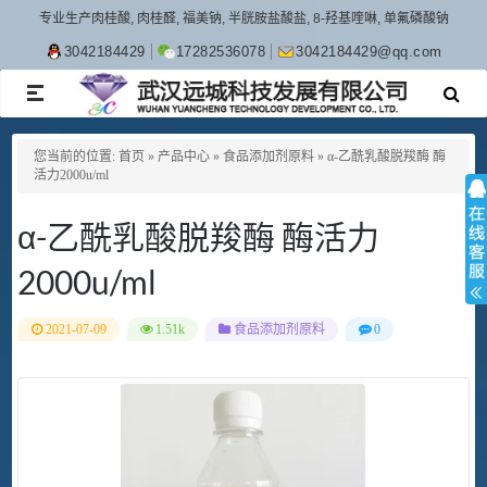
专业生产肉桂酸, 肉桂醛, 福美钠, 半胱胺盐酸盐, 8-羟基喹啉, 单氟磷酸钠
3042184429
17282536078
3042184429@qq.com
TOGGLE
NAVIGATION
您当前的位置:
首页
»
产品中心
»
食品添加剂原料
»
α-乙酰乳酸脱羧酶 酶
活力2000u/ml
α-乙酰乳酸脱羧酶 酶活力
2000u/ml
2021-07-09
1.51k
食品添加剂原料
0