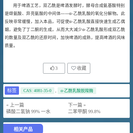
用于啤酒工艺，双乙酰是啤酒发酵时，酵母合成氨基酸特别
是缬氨酸、异亮氨酸的中间体——α-乙酰乳酸的氧化分解物。此
反映非常缓慢，加入本品，可促使α-乙酰乳酸直接快速生成乙偶
姻，避免了丁二酮的生成，从而大大减少α-乙酰乳酸形成双乙酰
的数量及双乙酰的还原时间，加快啤酒的成熟，提高啤酒的风味
质量。
3
收藏
标签
CAS: 4081-35-0
,
α-乙酰乳酸脱羧酶
« 上一篇
下一篇 »
磷酸二氢钠 99% 一水
二苯甲酮 99.8%
相关产品