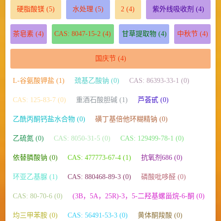
硬脂酸镁
(5)
水处理
(5)
2
(4)
紫外线吸收剂
(4)
茶皂素
(4)
CAS: 8047-15-2
(4)
甘草提取物
(4)
中秋节
(4)
国庆节
(4)
L-谷氨酸钾盐 (1)
巯基乙酸钠 (0)
CAS: 86393-33-1 (0)
CAS: 125-83-7 (0)
重酒石酸胆碱 (1)
芦荟甙 (0)
乙酰丙酮钙盐水合物 (0)
磺丁基倍他环糊精钠 (0)
乙硫氮 (0)
CAS: 8050-31-5 (0)
CAS: 129499-78-1 (0)
依替膦酸钠 (0)
CAS: 477773-67-4 (1)
抗氧剂686 (0)
环亚乙基脲 (1)
CAS: 880468-89-3 (0)
磷酸吡哆醛 (0)
CAS: 80-70-6 (0)
(3Β，5Α，25R)-3，5-二羟基螺甾烷-6-酮 (0)
均三甲苯胺 (0)
CAS: 56491-53-3 (0)
黄体酮羧酸 (0)