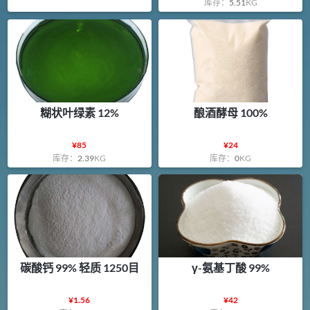
库存：
5.51
KG
糊状叶绿素 12%
酿酒酵母 100%
¥
85
¥
24
库存：
2.39
KG
库存：
0
KG
碳酸钙 99% 轻质 1250目
γ-氨基丁酸 99%
¥
1.56
¥
42