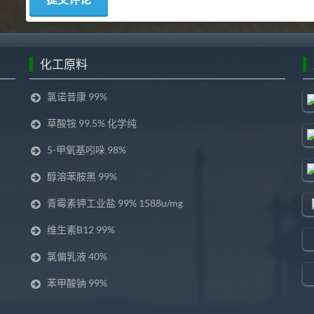
化工原料
氯诺昔康 99%
草酸铵 99.5% 化学纯
5-甲氧基吲哚 98%
醇溶苯胺黑 99%
青霉素钾工业盐 99% 1588u/mg
维生素B12 99%
氯偏乳液 40%
苯甲酸钠 99%