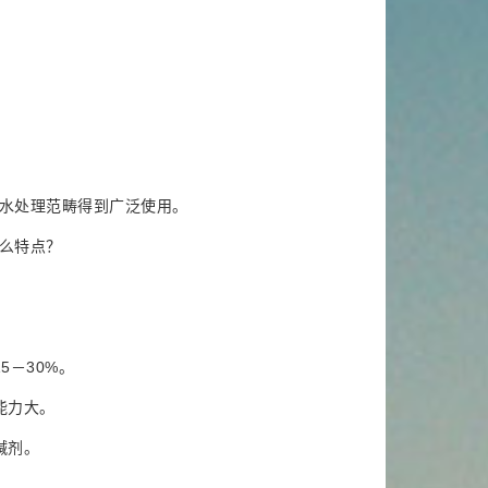
水处理范畴得到广泛使用。
么特点？
5－30%。
能力大。
碱剂。