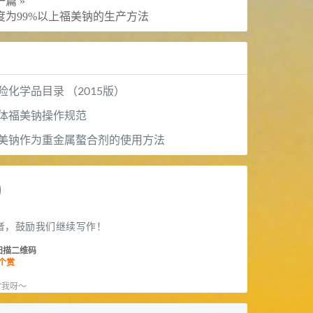
篇 »
度为99%以上福美钠的生产方法
险化学品目录 （2015版）
体福美钠操作规范
美钠作为重金属螯合剂的使用方法
者，鼓励我们继续写作！
扫描二维码
个赏
赏
”我呀～