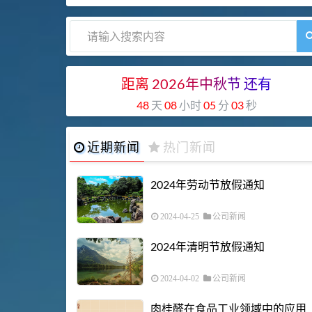
距离
2026
年
中
秋
节
还
有
48
天
08
小时
05
分
02
秒
近期新闻
热门新闻
2024年劳动节放假通知
2024-04-25
公司新闻
2024年清明节放假通知
2024-04-02
公司新闻
肉桂醛在食品工业领域中的应用