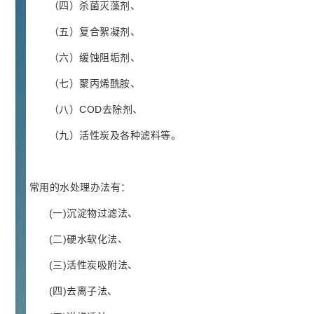
（四）杀菌灭藻剂、
(2.24k)
（五）复合絮凝剂、
2022-09-07
行业新闻
（六）缓蚀阻垢剂、
普鲁兰多糖简介(1.73k)
（七）聚丙烯酰胺、
2021-06-22
公司新闻
（八）COD去除剂、
2022年元宵节快乐(1.72k)
（九）活性炭及各种滤料等。
2022-02-15
公司新闻
2021年端午节放假通知(1.66k)
常用的水处理办法有：
(一)沉淀物过滤法、
2021-06-07
公司新闻
(二)硬水软化法、
2021年春节放假通知(1.59k)
(三)活性炭吸附法、
2021-01-30
公司新闻
(四)去离子法、
苯并三氮唑用途浅析！(1.53k)