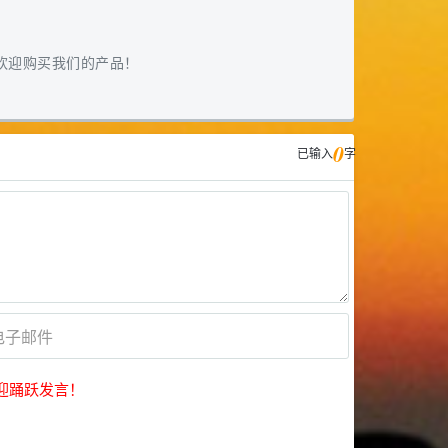
欢迎购买我们的产品！
0
已输入
字
迎踊跃发言！