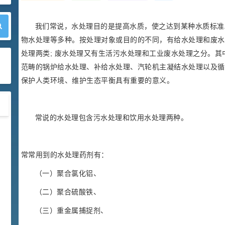
我们常说，水处理目的是提高水质，使之达到某种水质标准
物水处理等多种。按处理对象或目的的不同，有给水处理和废水
处理两类; 废水处理又有生活污水处理和工业废水处理之分。
范畴的锅炉给水处理、补给水处理、汽轮机主凝结水处理以及循
保护人类环境、维护生态平衡具有重要的意义。
常说的水处理包含污水处理和饮用水处理两种。
天然维生素E简介(9.13k)
常常用到的水处理药剂有：
2021-06-10
公司新闻
（一）聚合氯化铝、
关于公司组织员工春游活动的通
知(4.3k)
（二）聚合硫酸铁、
2016-03-10
公司新闻
（三）重金属捕捉剂、
知识大普及-甲维盐知多少？