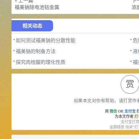
« 上一篇
下一
福美钠除电池钴金属
浓
相关动态
*
如何测试福美钠的分散性能
*
危
*
福美钠的制备方法
*
液
*
探究肉桂酸的理化性质
*
福
赏
如果本文对你有帮助，请打赏作
用
微信
OR
支付宝
为本文作者
打
支付宝打
金额随意 快来“打