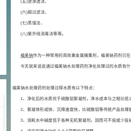
(五)逆渗透法、
(六)超过滤法、
2022-09-06
行业新闻
(七)蒸馏法、
福美钠含量测试方法(1.52k)
(八)紫外线消毒法等等。
2022-09-06
行业新闻
福美钠作为重金属螯合剂的使用
福美钠
作为一种常用的高效重金属捕集剂，福美钠药剂已在
方法(1.5k)
2022-09-06
行业新闻
今天就来说说通过福美钠水处理药剂净化处理过的水质有什
福美钠水处理药剂处理过得水质有以下特点：
1、净化后的水质优于硫酸铝絮凝剂，净水成本与之相比低1
2、絮凝体形成快、沉降速度快，比硫酸铝等传统产品处理
3、消耗水中碱度低于各种无机絮凝剂，因而可不投或少投