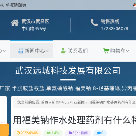
啉, 单氟磷酸钠
武汉市武昌区
销售热线
中山路496号
17282536078
心
新闻中心
联系我们
购物车
武汉远城科技发展有限公司
厂家,半胱胺盐酸盐,单氟磷酸钠,福美钠,8-羟基喹啉,异
您当前的位置:
首页
»
新闻中心
»
行业新闻
»
用福美钠作水处理药剂有什么
用福美钠作水处理药剂有什么
2022-09-06
1.49k
行业新闻
0