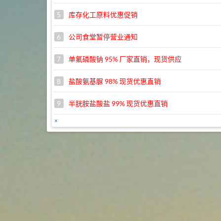
5
库存化工原料优惠促销
6
公司食堂暂停营业通知
7
单氟磷酸钠 95% 厂家直销，现货供应
8
盐酸氨基脲 98% 现货优惠直销
9
半胱胺盐酸盐 99% 现货优惠直销
×
10
苯扎溴铵 45% 现货直销，优惠促销
1
武汉远成库存商品促销目录