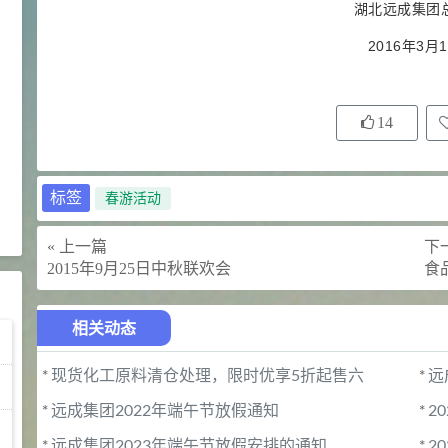
湖北远成集团
2022-09-06
行业新闻
2016年3月
福美钠含量测试方法(1.52k)
14
2022-09-06
行业新闻
福美钠作为重金属螯合剂的使用
方法(1.5k)
标签
春游活动
2022-09-06
行业新闻
« 上一篇
下一
2015年9月25日中秋联欢会
食
相关动态
*
现货化工原料清仓处理，限时优享5折起售六
*
远
*
远成集团2022年端午节放假通知
*
2
*
远成集团2023年端午节放假安排的通知
*
2