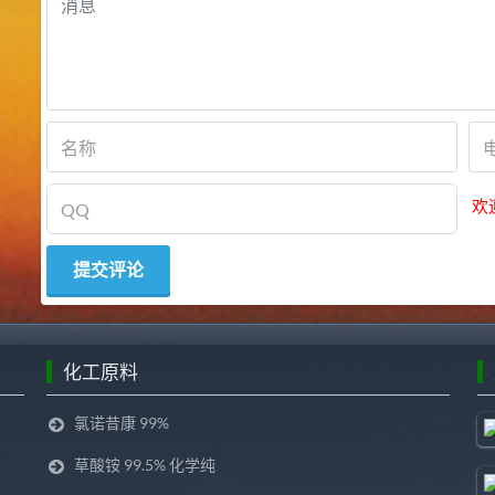
欢
化工原料
氯诺昔康 99%
草酸铵 99.5% 化学纯