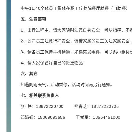
(2.24k)
中午11:40全体员工集体在职工疗养院餐厅就餐（自助餐）
2022-09-07
行业新闻
五、注意事项
普鲁兰多糖简介(1.73k)
1、出行过程中，请大家随时注意自身安全，听从指挥，不
2021-06-22
公司新闻
2、公司员工注意行程安全，请带家属的员工关注家属安全
2022年元宵节快乐(1.72k)
3、请各员工保持手机畅通，如遇突发事件，可联系小组负
4、请大家保管好自己的贵重物品；
2022-02-15
公司新闻
六、其它
2021年端午节放假通知(1.66k)
如遇阴雨天气，活动暂停，活动时间再另行通知。
2021-06-07
公司新闻
七、相关联系负责人
2021年春节放假通知(1.59k)
张 静：18872220700 熊青芝：18872220705
邓娟娟：15069093656 王孝军：13554451000
2021-01-30
公司新闻
苯并三氮唑用途浅析！(1.54k)