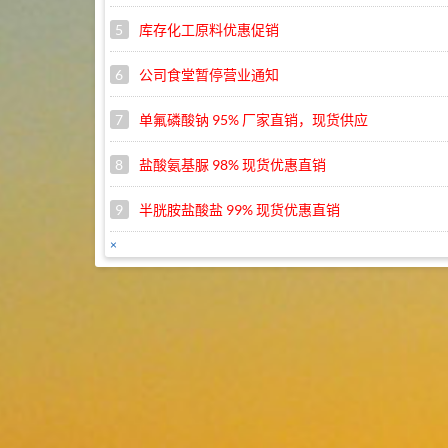
5
库存化工原料优惠促销
6
公司食堂暂停营业通知
7
单氟磷酸钠 95% 厂家直销，现货供应
8
盐酸氨基脲 98% 现货优惠直销
9
半胱胺盐酸盐 99% 现货优惠直销
×
10
苯扎溴铵 45% 现货直销，优惠促销
1
武汉远成库存商品促销目录