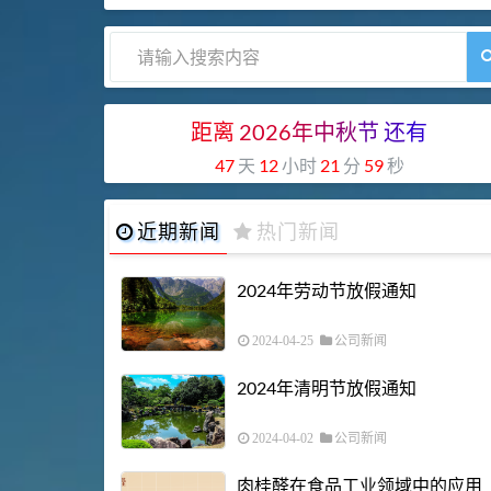
距离
2026
年
中
秋
节
还
有
47
天
12
小时
21
分
58
秒
近期新闻
热门新闻
2024年劳动节放假通知
2024-04-25
公司新闻
2024年清明节放假通知
2024-04-02
公司新闻
肉桂醛在食品工业领域中的应用