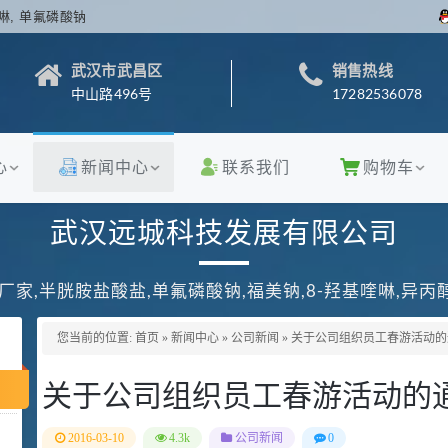
啉, 单氟磷酸钠
武汉市武昌区
销售热线
中山路496号
17282536078
心
新闻中心
联系我们
购物车
武汉远城科技发展有限公司
厂家,半胱胺盐酸盐,单氟磷酸钠,福美钠,8-羟基喹啉,异
您当前的位置:
首页
»
新闻中心
»
公司新闻
»
关于公司组织员工春游活动的
关于公司组织员工春游活动的
2016-03-10
4.3k
公司新闻
0