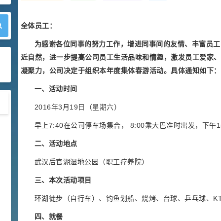
全体员工：
为感谢各位同事的努力工作，增进同事间的友情、丰富员工
近自然，进一步提高公司员工生活品味和情趣，激发员工爱家、
凝聚力，公司决定于组织本年度集体春游活动。具体通知如下：
一、活动时间
2016年3月19日（星期六）
早上7:40在公司停车场集合， 8:00乘大巴准时出发，下午
天然维生素E简介(9.13k)
二、活动地点
2021-06-10
公司新闻
武汉后官湖湿地公园（职工疗养院）
关于公司组织员工春游活动的通
三、本次活动项目
知(4.3k)
环湖徒步（自行车）、钓鱼划船、烧烤、台球、乒乓球、K
2016-03-10
公司新闻
四、就餐
知识大普及-甲维盐知多少？