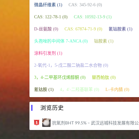
微晶纤维素 (1)
CAS: 345-92-6 (0)
CAS: 122-78-1 (0)
CAS: 10592-13-9 (1)
D-丝氨酸 (0)
CAS: 67874-71-9 (0)
氰钴胺素 (1)
头孢唑肟中间体 7-ANCA (0)
钴胺素 (1)
涂料引发剂 (1)
2-氧代-1，5-戊二酸二钠盐二水合物 (0)
3，4-二甲基环戊烯醇酮 (0)
替西帕肽 (0)
氰钴胺 (1)
4，4′-二羟基联苯 (0)
L-卡内腈 (0)
浏览历史
抗氧剂BHT 99.5% – 武汉远城科技发展有限公司