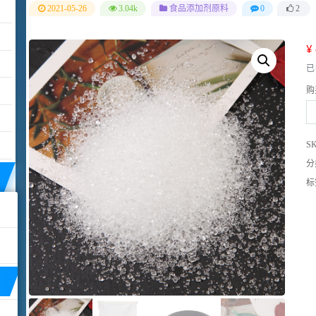
2021-05-26
3.04k
食品添加剂原料
0
2
¥
已
购
抗
氧
S
剂
分
B
标
99
数
量