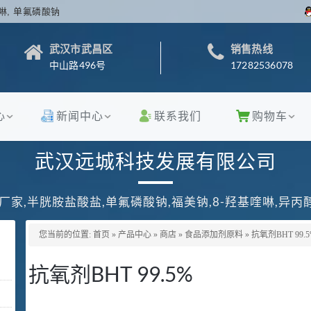
啉, 单氟磷酸钠
武汉市武昌区
销售热线
中山路496号
17282536078
心
新闻中心
联系我们
购物车
武汉远城科技发展有限公司
厂家,半胱胺盐酸盐,单氟磷酸钠,福美钠,8-羟基喹啉,异
您当前的位置:
首页
»
产品中心
»
商店
»
食品添加剂原料
»
抗氧剂BHT 99.5
抗氧剂BHT 99.5%