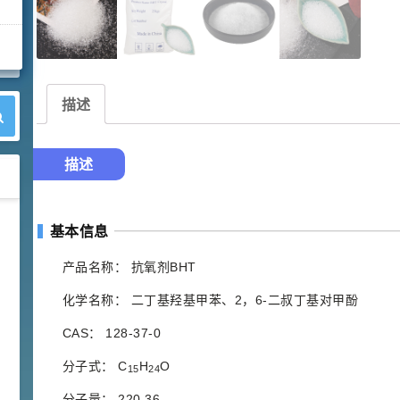
描述
描述
42
胍基乙酸 98%
1
基本信息
¥
浏览量 - 10w+
产品名称： 抗氧剂BHT
2021-05-25
饲料添加剂原料
化学名称： 二丁基羟基甲苯、2，6-二叔丁基对甲酚
253
CAS： 128-37-0
乙酸橙花酯 99%
2
¥
浏览量 - 5.51w
分子式： C
H
O
15
24
分子量： 220.36