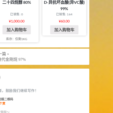
二十四烷醇 80%
D-异抗坏血酸(异VC酸)
99%
已销售: 0
已销售: 164
¥
1,000.00
¥
60.00
加入购物车
加入购物车
库存：仅剩1KG
篇 »
溴代金刚烷 97%
者，鼓励我们继续写作！
扫描二维码
个赏
赏
”我呀～