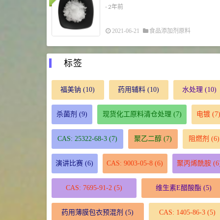
- 2年前
2021-06-21
食品添加剂原料
标签
福美钠
(10)
药用辅料
(10)
水处理
(10)
杀菌剂
(9)
现货化工原料清仓处理
(7)
电镀
(7
CAS: 25322-68-3
(7)
聚乙二醇
(7)
阻燃剂
(6)
演讲比赛
(6)
CAS: 9003-05-8
(6)
聚丙烯酰胺
(6
CAS: 7695-91-2
(5)
维生素E醋酸酯
(5)
药用薄膜包衣预混剂
(5)
CAS: 1405-86-3
(5)