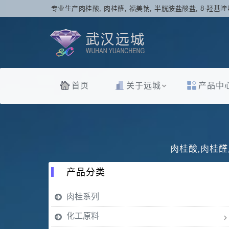
专业生产肉桂酸, 肉桂醛, 福美钠, 半胱胺盐酸盐, 8-羟基喹
首页
关于远城
产品中
肉桂酸,肉桂醛
产品分类
肉桂系列
化工原料