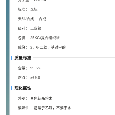
2021-06-17
化工原料
标准： 企标
145
多效唑 90%
3
¥
天然/合成： 合成
浏览量 - 4.4w
级别： 工业级
2021-07-07
植物生长调节剂
包装： 25KG/复合编织袋
29
N-羟甲基丙烯酰胺 98% NMA
4
¥
成份： 2，6-二叔丁基对甲酚
浏览量 - 1.98w
质量标准
2021-06-22
化工原料
含量： 99.5%
92
对甲氧基苯甲醛（茴香醛）
5
¥
熔点： ≥69.0
99.5%
浏览量 - 1.89w
理化属性
2021-06-19
化工原料
外观： 白色结晶粉末
69.6
S-羧甲基-L-半胱氨酸(羧甲司坦)
6
¥
溶解性： 易溶于乙醇，不溶于水
98.5%