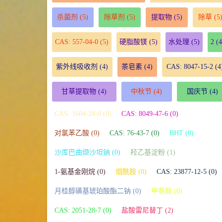
杀菌剂
(5)
除草剂
(5)
提取物
(5)
除草
(5
CAS: 557-04-0
(5)
硬脂酸镁
(5)
水处理
(5)
2
(4
紫外线吸收剂
(4)
茶皂素
(4)
CAS: 8047-15-2
(4
甘草提取物
(4)
中秋节
(4)
国庆节
(4)
CAS: 1604-28-0 (0)
CAS: 8049-47-6 (0)
对氯苯乙酸 (0)
CAS: 76-43-7 (0)
BHT (0)
沙库巴曲缬沙坦钠 (0)
羟乙基淀粉 (1)
1-氨基金刚烷 (0)
烟酰胺 (0)
CAS: 23877-12-5 (0)
月桂醇磺基琥珀酸酯二钠 (0)
甲萘酚 (0)
CAS: 2051-28-7 (0)
盐酸雷尼替丁 (2)