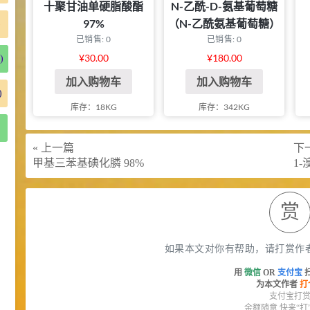
十聚甘油单硬脂酸酯
N-乙酰-D-氨基葡萄糖
97%
（N-乙酰氨基葡萄糖）
)
已销售: 0
已销售: 0
98%
¥
30.00
¥
180.00
)
加入购物车
加入购物车
)
库存：18KG
库存：342KG
« 上一篇
下一
甲基三苯基碘化膦 98%
1-
赏
如果本文对你有帮助，请打赏作
用
微信
OR
支付宝
为本文作者
打
支付宝打
金额随意 快来“打