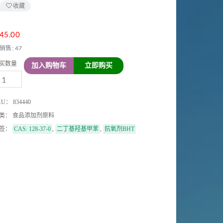
收藏
45.00
销售: 47
买数量
加入购物车
立即购买
KU：
834440
类：
食品添加剂原料
HT
签：
CAS: 128-37-0
,
二丁基羟基甲苯
,
抗氧剂BHT
.5%