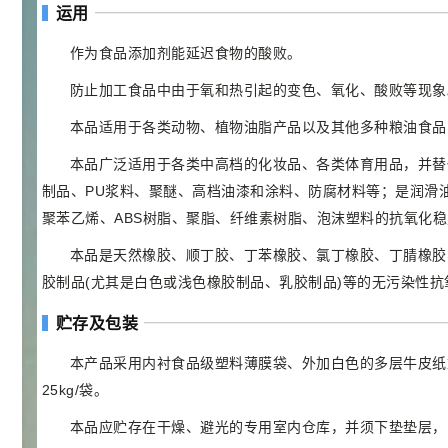
浏览量 - 1.72w
运用
2021-05-30
化工原料
作为食品添加剂能延迟食物的酸败。
27
抗氧剂BHT 99.5%
7
¥
防止加工食品中由于氧和热引起的变色、氧化、酸败等现象
浏览量 - 1.64w
本品适用于各类动物、植物油脂产品以及其他多种粮油食品
2021-05-25
食品添加剂原料
本品广泛适用于各类中高档的化妆品、各类体育用品，并替
11.25
制品、PU浆料、聚醚、高档油漆和涂料、防腐材料等；是润滑
D-异抗坏血酸钠 98%
8
¥
聚苯乙烯、ABS树脂、聚脂、纤维素树脂、泡沫塑料的抗氧化
浏览量 - 1.55w
本品是天然橡胶、顺丁胶、丁苯橡胶、氯丁橡胶、丁腈橡胶
2021-05-25
食品添加剂原料
胶制品(尤其是白色或浅色橡胶制品、乳胶制品)等的无污染性抗
475
硬脂富马酸钠 99%
9
贮存及包装
¥
浏览量 - 1.54w
本产品采用内衬食品级塑料薄膜袋、外加白色的多层牛皮纸
25kg/袋。
2021-06-19
化工原料
34.8
本品应贮存在干燥、避光的专用室内仓库，并须下垫垫层，
DL-蛋氨酸 99%
10
¥