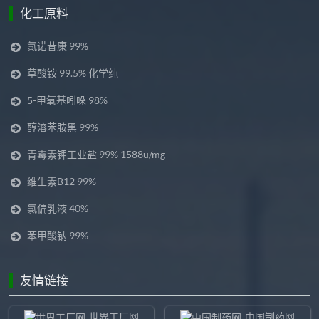
化工原料
氯诺昔康 99%
草酸铵 99.5% 化学纯
5-甲氧基吲哚 98%
醇溶苯胺黑 99%
青霉素钾工业盐 99% 1588u/mg
维生素B12 99%
氯偏乳液 40%
苯甲酸钠 99%
友情链接
世界工厂网
中国制药网