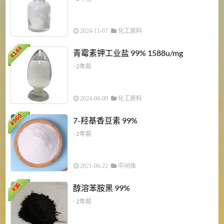
2024-11-07
化工原料
6
144
青霉素钾工业盐 99% 1588u/mg
¥
¥
- 2年前
2024-08-09
化工原料
960
7-羟基香豆素 99%
¥
- 2年前
2021-06-22
中间体
1
36
醇溶苯胺黑 99%
¥
¥
- 2年前