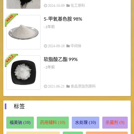
2024-10-09
化工原料
840
4
5-甲氧基色胺 98%
¥
- 2年前
2024-09-18
中间体
43.2
3
软脂酸乙酯 99%
¥
¥
- 2年前
2021-06-21
食品添加剂原料
标签
福美钠
(10)
药用辅料
(10)
水处理
(10)
杀菌剂
(9)