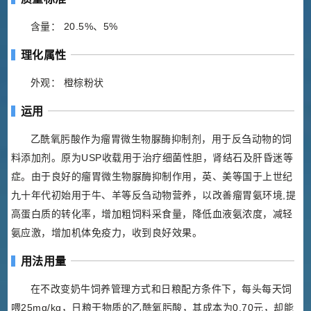
含量： 20.5%、5%
理化属性
外观： 橙棕粉状
运用
乙酰氧肟酸作为瘤胃微生物脲酶抑制剂，用于反刍动物的饲
料添加剂。原为USP收载用于治疗细菌性胆，肾结石及肝昏迷等
症。由于良好的瘤胃微生物脲酶抑制作用，英、美等国于上世纪
九十年代初始用于牛、羊等反刍动物营养，以改善瘤胃氨环境,提
高蛋白质的转化率，增加粗饲料采食量，降低血液氨浓度，减轻
氨应激，增加机体免疫力，收到良好效果。
用法用量
在不改变奶牛饲养管理方式和日粮配方条件下，每头每天饲
喂25mg/kg，日粮干物质的乙酰氧肟酸，其成本为0.70元，却能