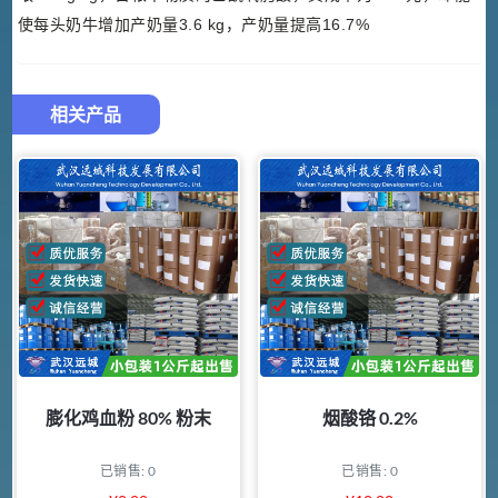
使每头奶牛增加产奶量3.6 kg，产奶量提高16.7%
相关产品
膨化鸡血粉 80% 粉末
烟酸铬 0.2%
已销售: 0
已销售: 0