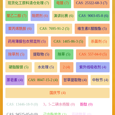
现货化工原料清仓处理
(7)
电镀
(7)
CAS: 25322-68-3
(7)
聚乙二醇
(7)
阻燃剂
(6)
演讲比赛
(6)
CAS: 9003-05-8
(6)
聚丙烯酰胺
(6)
CAS: 7695-91-2
(5)
维生素E醋酸酯
(5)
药用薄膜包衣预混剂
(5)
CAS: 1405-86-3
(5)
杀菌剂
(5)
除草剂
(5)
提取物
(5)
除草
(5)
CAS: 557-04-0
(5)
硬脂酸镁
(5)
水处理
(5)
2
(4)
紫外线吸收剂
(4)
茶皂素
(4)
CAS: 8047-15-2
(4)
甘草提取物
(4)
中秋节
(4)
国庆节
(4)
CAS: 13446-18-9 (0)
3，5-二碘水杨酸 (0)
酚酞 (0)
CAS: 94525-05-0 (0)
己内酯单体 (1)
亚硫酰氯 (0)