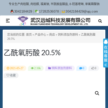
专业生产肉桂酸, 肉桂醛, 福美钠, 半胱胺盐酸盐, 8-羟基喹啉, 单氟磷酸钠
3042184429
17282536078
3042184429@qq.com
TOGGLE
NAVIGATION
您当前的位置:
首页
»
产品中心
»
商店
»
饲料添加剂原料
»
乙酰氧肟酸
20.5%
乙酰氧肟酸 20.5%
2021-05-27
2.16k
饲料添加剂原料
0
0
收藏