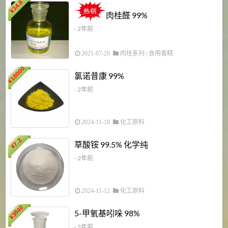
34.8
2
¥
肉桂醛 99%
- 2年前
2021-07-20
肉桂系列
|
食用香精
18000
1
氯诺昔康 99%
¥
- 2年前
2024-11-18
化工原料
7.2
草酸铵 99.5% 化学纯
¥
- 2年前
2024-11-12
化工原料
3840
5-甲氧基吲哚 98%
¥
- 2年前