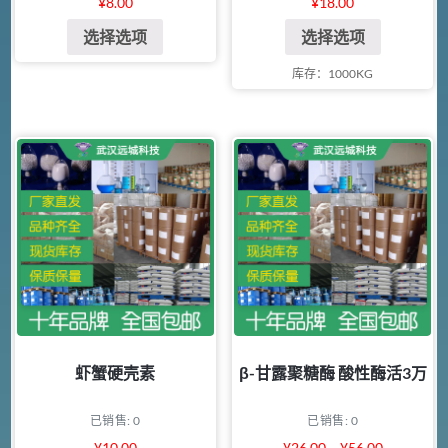
¥
8.00
¥
18.00
选择选项
选择选项
库存：1000KG
虾蟹硬壳素
β-甘露聚糖酶 酸性酶活3万
已销售: 0
已销售: 0
¥
10.00
¥
26.00
–
¥
56.00