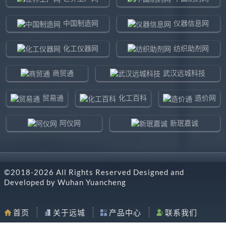
中国制造网
仪器信息网
化工仪器网
纺织助剂网
商贸通
武汉远城科技
贸易通
化工百科
造价网
阿仪网
新珉嘉诚
环球贸易网
960化工网
©2018-
2026
All Rights Reserved Designed and
东北制造网
药智通
Developed by
Wuhan Yuancheng
搜了网
八方资源网
首页
关于远城
产品中心
联系我们
马可波罗网
阿仪网远城科技