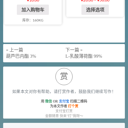
加入购物车
选择选项
库存：160KG
« 上一篇
下一篇 »
葫芦巴内酯 3%
L-乳酸薄荷酯 99%
赏
如果本文对你有帮助，请打赏作者，鼓励我们继续写作！
用
微信
OR
支付宝
扫描二维码
为本文作者
打个赏
支付宝打赏
金额随意 快来“打”我呀～