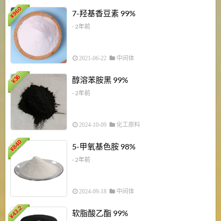
960
7-羟基香豆素 99%
¥
- 2年前
2021-06-22
中间体
1
36
醇溶苯胺黑 99%
¥
¥
- 2年前
2024-10-09
化工原料
840
4
5-甲氧基色胺 98%
¥
- 2年前
2024-09-18
中间体
43.2
3
软脂酸乙酯 99%
¥
¥