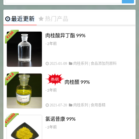
最近更新
热门产品
198
肉桂酸异丁酯 99%
¥
- 2年前
2025-01-09
肉桂系列
|
食品添加剂原料
34.8
2
¥
肉桂醛 99%
- 2年前
2021-07-20
肉桂系列
|
食用香精
18000
1
氯诺昔康 99%
¥
- 2年前