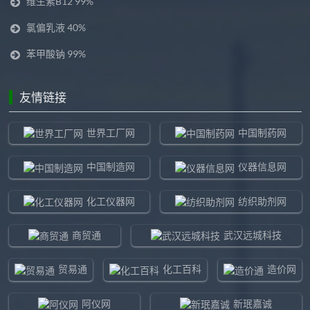
维生素B12 99%
氯偏乳液 40%
苯甲酸钠 99%
友情链接
世界工厂网
中国制药网
中国制造网
仪器信息网
化工仪器网
纺织助剂网
商贸通
武汉远城科技
贸易通
化工百科
造价网
阿仪网
新珉嘉诚