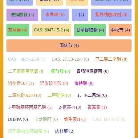
硬脂酸镁
(5)
水处理
(5)
2
(4)
紫外线吸收剂
(4)
茶皂素
(4)
CAS: 8047-15-2
(4)
甘草提取物
(4)
中秋节
(4)
国庆节
(4)
CAS: 14639-25-9 (1)
CAS: 27113-22-0 (0)
己二酸二辛酯 (0)
二乙氨基甲酰氯 (0)
氟节胺 (0)
胃肠道保健菌 (0)
溶剂橙107 (1)
混旋硫辛酸 (0)
海特酸 (0)
二氧化硅A200 (0)
二甲硅油 (0)
1，4-二恶烷 (0)
1-甲巯基环丙基乙酸 (1)
2-氰基-4 (0)
青蒿素 (1)
DHPPA (0)
卡龙酸酐 (0)
维生素H (1)
CAS: 110-30-5 (0)
羟乙基倍他环糊精 (0)
肉桂醛 (2)