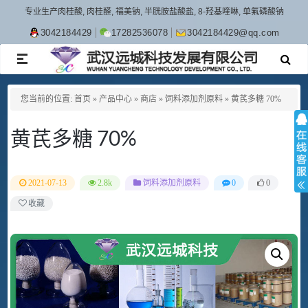
专业生产肉桂酸, 肉桂醛, 福美钠, 半胱胺盐酸盐, 8-羟基喹啉, 单氟磷酸钠
3042184429
17282536078
3042184429@qq.com
TOGGLE
NAVIGATION
您当前的位置:
首页
»
产品中心
»
商店
»
饲料添加剂原料
»
黄芪多糖 70%
黄芪多糖 70%
2021-07-13
2.8k
饲料添加剂原料
0
0
收藏