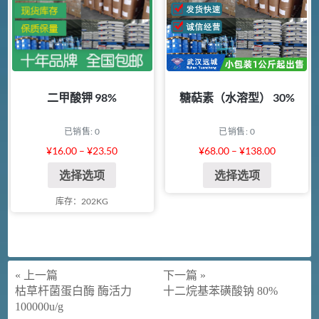
二甲酸钾 98%
糖萜素（水溶型） 30%
已销售: 0
已销售: 0
¥
16.00
–
¥
23.50
¥
68.00
–
¥
138.00
选择选项
选择选项
库存：202KG
« 上一篇
下一篇 »
枯草杆菌蛋白酶 酶活力
十二烷基苯磺酸钠 80%
100000u/g