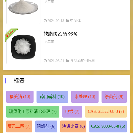
- 2年前
2024-09-18
中间体
43.2
3
软脂酸乙酯 99%
¥
¥
- 2年前
2021-06-21
食品添加剂原料
标签
福美钠
(10)
药用辅料
(10)
水处理
(10)
杀菌剂
(9)
现货化工原料清仓处理
(7)
电镀
(7)
CAS: 25322-68-3
(7)
聚乙二醇
(7)
阻燃剂
(6)
演讲比赛
(6)
CAS: 9003-05-8
(6)