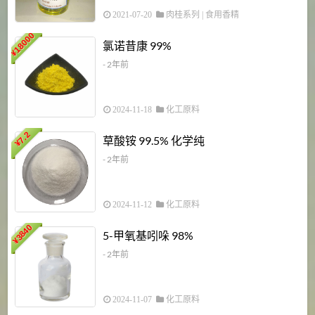
2021-07-20
肉桂系列
|
食用香精
18000
1
氯诺昔康 99%
¥
- 2年前
2024-11-18
化工原料
7.2
草酸铵 99.5% 化学纯
¥
- 2年前
2024-11-12
化工原料
3840
5-甲氧基吲哚 98%
¥
- 2年前
2024-11-07
化工原料