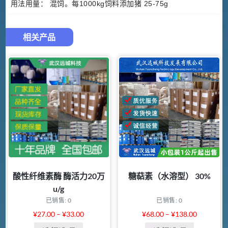
用法用量： 混饲。每1000kg饲料添加猪 25-75g
相关产品
酸性纤维素酶 酶活力20万
糖萜素（水溶型） 30%
u/g
已销售: 0
已销售: 0
¥
27.00
–
¥
33.00
¥
68.00
–
¥
138.00