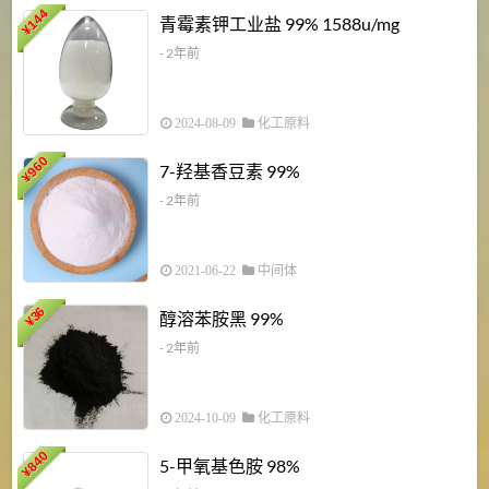
6
144
青霉素钾工业盐 99% 1588u/mg
¥
¥
- 2年前
2024-08-09
化工原料
960
7-羟基香豆素 99%
¥
- 2年前
2021-06-22
中间体
1
36
醇溶苯胺黑 99%
¥
¥
- 2年前
2024-10-09
化工原料
840
4
5-甲氧基色胺 98%
¥