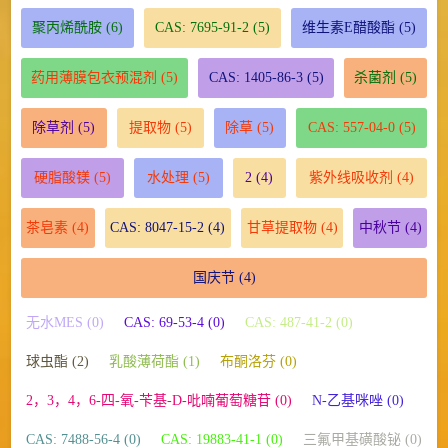
聚丙烯酰胺
(6)
CAS: 7695-91-2
(5)
维生素E醋酸酯
(5)
药用薄膜包衣预混剂
(5)
CAS: 1405-86-3
(5)
杀菌剂
(5)
除草剂
(5)
提取物
(5)
除草
(5)
CAS: 557-04-0
(5)
硬脂酸镁
(5)
水处理
(5)
2
(4)
紫外线吸收剂
(4)
茶皂素
(4)
CAS: 8047-15-2
(4)
甘草提取物
(4)
中秋节
(4)
国庆节
(4)
无水MES (0)
CAS: 69-53-4 (0)
CAS: 487-41-2 (0)
球虫酯 (2)
乳酸薄荷酯 (1)
布酮洛芬 (0)
2，3，4，6-四-氧-苄基-D-吡喃葡萄糖苷 (0)
N-乙基咪唑 (0)
CAS: 7488-56-4 (0)
CAS: 19883-41-1 (0)
三氟甲基磺酸铋 (0)