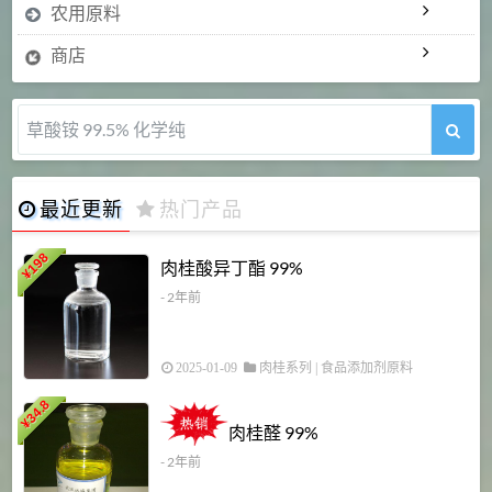
农用原料
商店
5-甲氧基吲哚 98%
最近更新
热门产品
198
肉桂酸异丁酯 99%
¥
- 2年前
2025-01-09
肉桂系列
|
食品添加剂原料
34.8
2
¥
肉桂醛 99%
- 2年前