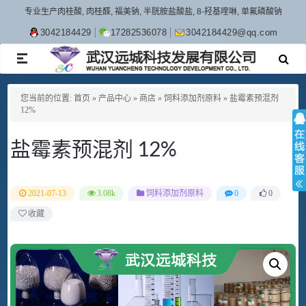
专业生产肉桂酸, 肉桂醛, 福美钠, 半胱胺盐酸盐, 8-羟基喹啉, 单氟磷酸钠
3042184429
17282536078
3042184429@qq.com
TOGGLE
NAVIGATION
您当前的位置:
首页
»
产品中心
»
商店
»
饲料添加剂原料
»
盐霉素预混剂
12%
盐霉素预混剂 12%
2021-07-13
3.08k
饲料添加剂原料
0
0
收藏