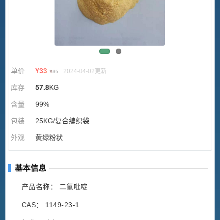
单价
¥
33
2024-04-02更新
¥
35
库存
57.8
KG
含量
99%
包装
25KG/复合编织袋
外观
黄绿粉状
基本信息
产品名称： 二氢吡啶
CAS： 1149-23-1