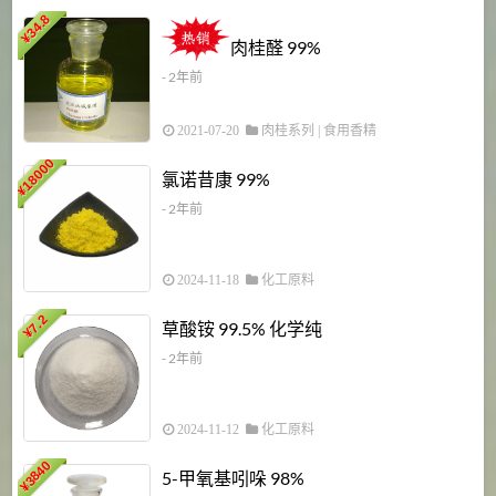
34.8
2
¥
肉桂醛 99%
- 2年前
2021-07-20
肉桂系列
|
食用香精
18000
1
氯诺昔康 99%
¥
- 2年前
2024-11-18
化工原料
7.2
草酸铵 99.5% 化学纯
¥
- 2年前
2024-11-12
化工原料
3840
5-甲氧基吲哚 98%
¥