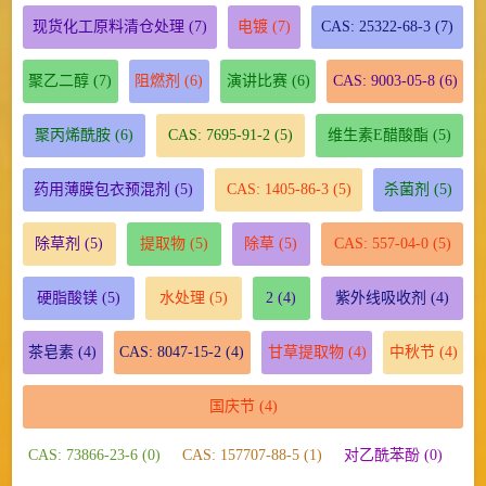
现货化工原料清仓处理
(7)
电镀
(7)
CAS: 25322-68-3
(7)
聚乙二醇
(7)
阻燃剂
(6)
演讲比赛
(6)
CAS: 9003-05-8
(6)
聚丙烯酰胺
(6)
CAS: 7695-91-2
(5)
维生素E醋酸酯
(5)
药用薄膜包衣预混剂
(5)
CAS: 1405-86-3
(5)
杀菌剂
(5)
除草剂
(5)
提取物
(5)
除草
(5)
CAS: 557-04-0
(5)
硬脂酸镁
(5)
水处理
(5)
2
(4)
紫外线吸收剂
(4)
茶皂素
(4)
CAS: 8047-15-2
(4)
甘草提取物
(4)
中秋节
(4)
国庆节
(4)
CAS: 73866-23-6 (0)
CAS: 157707-88-5 (1)
对乙酰苯酚 (0)