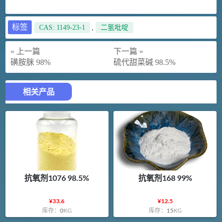
标签
CAS: 1149-23-1
,
二氢吡啶
« 上一篇
下一篇 »
磺胺脒 98%
硫代甜菜碱 98.5%
相关产品
抗氧剂1076 98.5%
抗氧剂168 99%
¥
33.6
¥
12.5
库存：
0
KG
库存：
15
KG