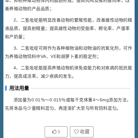
本、抑制养殖动物体内的脂肪形成，提高肉鸡及猪的瘦肉率，改
善养殖动物的产品品质；
2、二氢吡啶能明显改善动物的繁殖性能，改善雄性动物的精
液品质，提高射精量；提高雌性动物的受胎率、孵化率、产蛋率
和产奶量；
3、二氢吡啶可用作为各种植物油和动物油的抗氧化剂，可作
为养殖动物饲料中VA、VE和胡萝卜素的稳定剂；
4、二氢吡啶能提高养殖动物机体免疫能力和对疾病的抵抗能
力，提高成活率，减少疾病的发生。
用法用量
添加量为0.01％～0.015％或每千克体重4～6mg添加方法，
先将本品与少量精料混匀，再逐渐扩大至与所有饲料混匀。
3
收藏