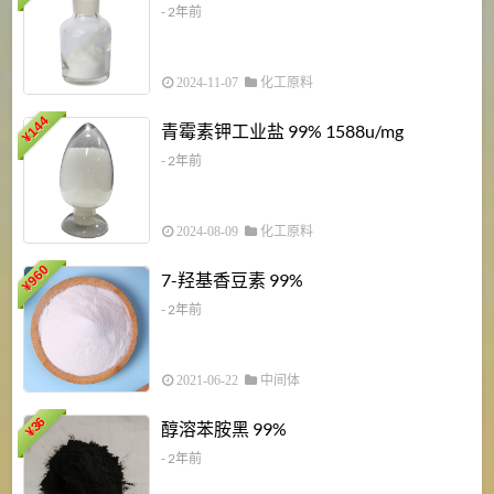
- 2年前
2024-11-07
化工原料
6
144
青霉素钾工业盐 99% 1588u/mg
¥
¥
- 2年前
2024-08-09
化工原料
960
7-羟基香豆素 99%
¥
- 2年前
2021-06-22
中间体
1
36
醇溶苯胺黑 99%
¥
¥
- 2年前