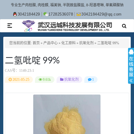
专业生产肉桂酸, 肉桂醛, 福美钠, 半胱胺盐酸盐, 8-羟基喹啉, 单氟磷酸钠
3042184429
17282536078
3042184429@qq.com
TOGGLE
NAVIGATION
您当前的位置:
首页
»
产品中心
»
化工原料
»
抗氧化剂
»
二氢吡啶 99%
二氢吡啶 99%
CAS号：
1149-23-1
2021-05-25
9.61k
抗氧化剂
1