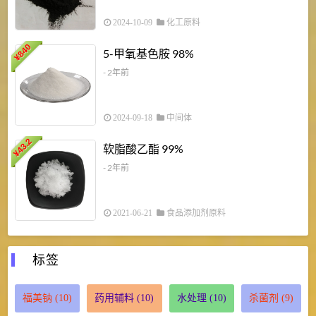
2024-10-09
化工原料
840
4
5-甲氧基色胺 98%
¥
- 2年前
2024-09-18
中间体
43.2
3
软脂酸乙酯 99%
¥
¥
- 2年前
2021-06-21
食品添加剂原料
标签
福美钠
(10)
药用辅料
(10)
水处理
(10)
杀菌剂
(9)