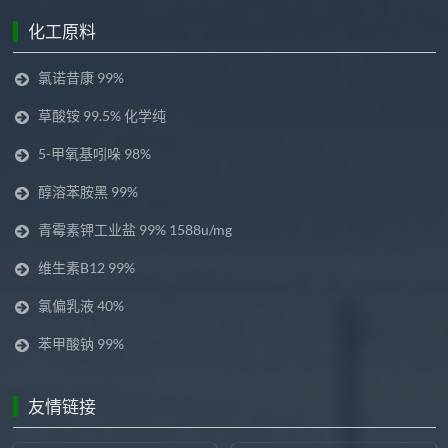
化工原料
氯诺昔康 99%
草酸铵 99.5% 化学纯
5-甲氧基吲哚 98%
醇溶苯胺黑 99%
青霉素钾工业盐 99% 1588u/mg
维生素B12 99%
氯偏乳液 40%
苯甲酸钠 99%
友情链接