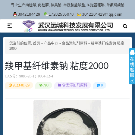
专业生产肉桂酸, 肉桂醛, 福美钠, 半胱胺盐酸盐, 8-羟基喹啉, 单氟磷酸钠
3042184429
17282536078
3042184429@qq.com
TOGGLE
NAVIGATION
您当前的位置:
首页
»
产品中心
»
食品添加剂原料
»
羧甲基纤维素钠 粘度
2000
羧甲基纤维素钠 粘度2000
CAS号：
9085-26-1；9004-32-4
2023-01-29
798
食品添加剂原料
0