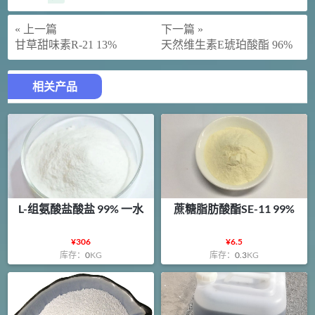
« 上一篇
下一篇 »
甘草甜味素R-21 13%
天然维生素E琥珀酸酯 96%
相关产品
L-组氨酸盐酸盐 99% 一水
蔗糖脂肪酸酯SE-11 99%
¥
306
¥
6.5
库存：
0
KG
库存：
0.3
KG