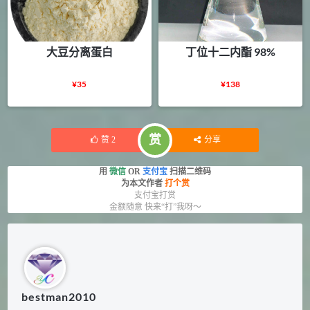
大豆分离蛋白
丁位十二内酯 98%
¥
35
¥
138
赏
赞
2
分享
用
微信
OR
支付宝
扫描二维码
为本文作者
打个赏
支付宝打赏
金额随意 快来“打”我呀～
bestman2010