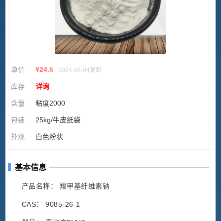
单价
¥
24.6
2024-06-04更新
库存
详询
含量
粘度2000
包装
25kg/牛皮纸袋
外观
白色粉状
基本信息
产品名称： 羧甲基纤维素钠
CAS： 9085-26-1