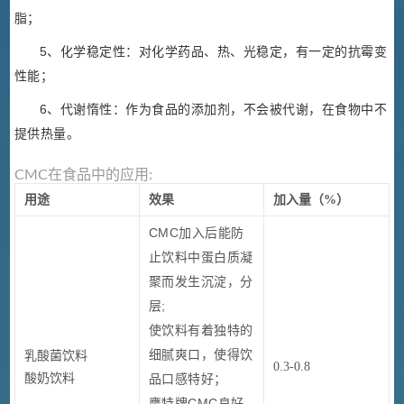
脂；
5、化学稳定性：对化学药品、热、光稳定，有一定的抗霉变
性能；
6、代谢惰性：作为食品的添加剂，不会被代谢，在食物中不
提供热量。
CMC在食品中的应用:
用途
效果
加入量（%）
CMC加入后能防
止饮料中蛋白质凝
聚而发生沉淀，分
层;
使饮料有着独特的
细腻爽口，
使得饮
乳酸菌饮料
0.3-0.8
酸奶饮料
品口感特好；
鹰特牌CMC良好