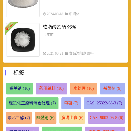
2024-09-18
中间体
43.2
3
软脂酸乙酯 99%
¥
¥
- 2年前
2021-06-21
食品添加剂原料
标签
福美钠
(10)
药用辅料
(10)
水处理
(10)
杀菌剂
(9)
现货化工原料清仓处理
(7)
电镀
(7)
CAS: 25322-68-3
(7)
聚乙二醇
(7)
阻燃剂
(6)
演讲比赛
(6)
CAS: 9003-05-8
(6)