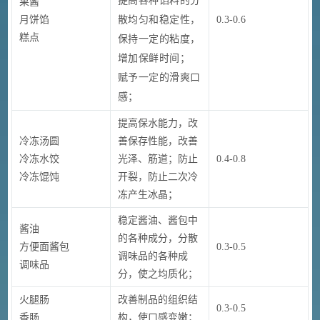
提高各种馅料的分
果酱
散均匀和稳定性，
月饼馅
0.3-0.6
糕点
保持一定的粘度，
增加保鲜时间；
赋予一定的滑爽口
感；
提高保水能力，改
冷冻汤圆
善保存性能，改善
冷冻水饺
光泽、筋道；防止
0.4-0.8
冷冻馄饨
开裂，防止二次冷
冻产生冰晶；
稳定酱油、酱包中
酱油
的各种成分，分散
方便面酱包
0.3-0.5
调味品的各种成
调味品
分，使之均质化；
火腿肠
改善制品的组织结
0.3-0.5
香肠
构，使口感变嫩；