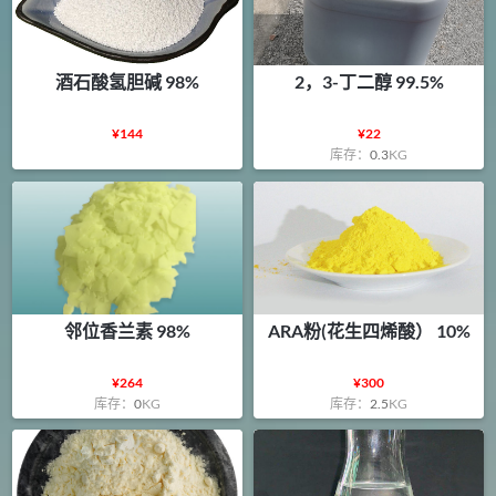
酒石酸氢胆碱 98%
2，3-丁二醇 99.5%
¥
144
¥
22
库存：
0.3
KG
邻位香兰素 98%
ARA粉(花生四烯酸） 10%
¥
264
¥
300
库存：
0
KG
库存：
2.5
KG