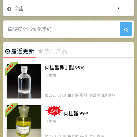
商店
5-甲氧基吲哚 98%
最近更新
热门产品
198
肉桂酸异丁酯 99%
¥
- 2年前
2025-01-09
肉桂系列
|
食品添加剂原料
34.8
2
¥
肉桂醛 99%
- 2年前
2021-07-20
肉桂系列
|
食用香精