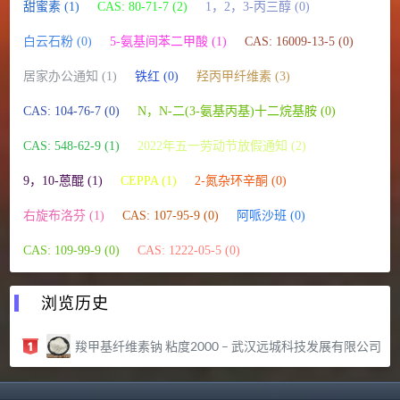
甜蜜素 (1)
CAS: 80-71-7 (2)
1，2，3-丙三醇 (0)
白云石粉 (0)
5-氨基间苯二甲酸 (1)
CAS: 16009-13-5 (0)
居家办公通知 (1)
铁红 (0)
羟丙甲纤维素 (3)
CAS: 104-76-7 (0)
N，N-二(3-氨基丙基)十二烷基胺 (0)
CAS: 548-62-9 (1)
2022年五一劳动节放假通知 (2)
9，10-蒽醌 (1)
CEPPA (1)
2-氮杂环辛酮 (0)
右旋布洛芬 (1)
CAS: 107-95-9 (0)
阿哌沙班 (0)
CAS: 109-99-9 (0)
CAS: 1222-05-5 (0)
浏览历史
羧甲基纤维素钠 粘度2000 – 武汉远城科技发展有限公司