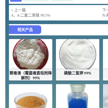
胍基乙酸 98%
1
¥
浏览量 - 10w+
« 上一篇
下一
4，4-二氯二苯砜 99.5%
N
2021-05-25
饲料添加剂原料
253
乙酸橙花酯 99%
2
相关产品
¥
浏览量 - 5.51w
2021-06-17
化工原料
145
多效唑 90%
3
¥
浏览量 - 4.4w
赛毒清（霉菌毒素吸附降
磷酸二氢钾 99%
2021-07-07
植物生长调节剂
解剂）99%
¥
17.5
¥
15
29
N-羟甲基丙烯酰胺 98% NMA
4
¥
库存：
25
KG
库存：
18.35
KG
浏览量 - 1.98w
2021-06-22
化工原料