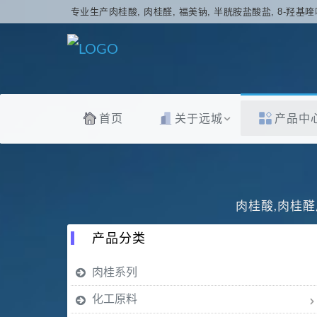
专业生产肉桂酸, 肉桂醛, 福美钠, 半胱胺盐酸盐, 8-羟基喹
首页
关于远城
产品中
肉桂酸,肉桂醛
产品分类
肉桂系列
化工原料