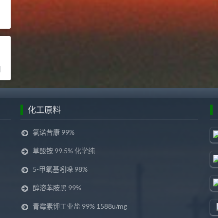
司
化工原料
氯诺昔康 99%
草酸铵 99.5% 化学纯
5-甲氧基吲哚 98%
醇溶苯胺黑 99%
青霉素钾工业盐 99% 1588u/mg