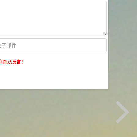
迎踊跃发言！