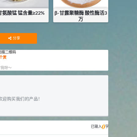
甘氨酸锰 锰含量≥22%
β-甘露聚糖酶 酸性酶活3
万
¥
27
¥
55
库存：
25
KG
分享
扫描二维码
个赏
赏
”我呀～
欢迎购买我们的产品！
0
已输入
字