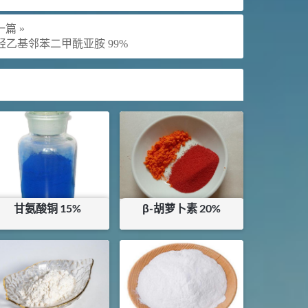
篇 »
-羟乙基邻苯二甲酰亚胺 99%
甘氨酸铜 15%
β-胡萝卜素 20%
¥
15
¥
272.5
库存：
75
KG
库存：
12
KG