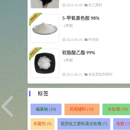
2024-10-09
化工原料
840
5-甲氧基色胺 98%
¥
- 2年前
2024-09-18
中间体
43.2
软脂酸乙酯 99%
¥
- 2年前
2021-06-21
食品添加剂原料
标签
福美钠
(10)
药用辅料
(10)
水处理
(10)
杀菌剂
(9)
现货化工原料清仓处理
(7)
电镀
(7