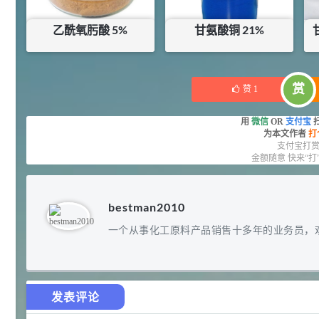
92
对甲氧基苯甲醛（茴香醛）
5
¥
乙酰氧肟酸 5%
甘氨酸铜 21%
99.5%
浏览量 - 1.89w
¥
4
¥
17
库存：
14
KG
库存：
43
KG
2021-06-19
化工原料
赏
赞
1
69.6
S-羧甲基-L-半胱氨酸(羧甲司坦)
6
¥
用
微信
OR
支付宝
98.5%
为本文作者
打
浏览量 - 1.72w
支付宝打
金额随意 快来“打
2021-05-30
化工原料
27
抗氧剂BHT 99.5%
7
¥
bestman2010
浏览量 - 1.64w
一个从事化工原料产品销售十多年的业务员，
2021-05-25
食品添加剂原料
11.25
D-异抗坏血酸钠 98%
8
¥
发表评论
浏览量 - 1.55w