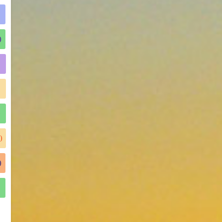
)
)
)
)