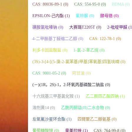
CAS: 80036-89-1 (0)
CAS: 554-95-0 (0)
BDMA (0)
EPSILON-己内酯 (1)
氟铃脲 (0)
酵母铬 (0)
磺胺氯吡嗪钠 (0)
大赛璐T2205T (0)
2-吡啶甲醛 (1
4-二甲胺基丁醛缩二乙醇 (0)
CAS: 122-78-1 (0)
利多卡因盐酸盐 (0)
1-氯-2-苯乙烷 (0)
(3S)-3-[4-[(5-溴-2-氯苯基)甲基]苯氧基]四氢呋喃 (0)
CAS: 9001-05-2 (0)
阿甘油 (0)
(－)(1R，2S)-1，2-环氧丙基磷酸二钠盐 (0)
十六烷基三甲基氯化铵 (1)
乙二胺四乙酸四钠 (1)
溶剂黄14 (0)
乙酰丙酮锰(II)二水合物 (0)
左氧氟沙星环合酯 (1)
四臂聚乙二醇氨基 (0)
葡萄糖酸锌 (0)
奥美拉唑 (1)
CAS: 764-99-8 (0)