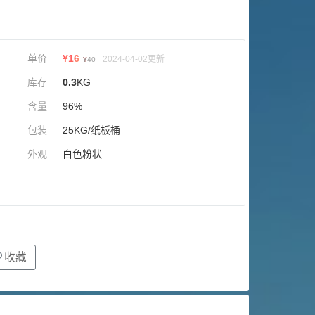
单价
¥
16
2024-04-02更新
¥
40
库存
0.3
KG
含量
96%
包装
25KG/纸板桶
外观
白色粉状
收藏