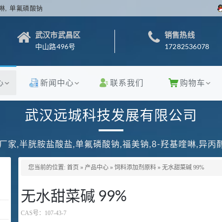
啉, 单氟磷酸钠
武汉市武昌区
销售热线
中山路496号
17282536078
心
新闻中心
联系我们
购物车
武汉远城科技发展有限公司
厂家,半胱胺盐酸盐,单氟磷酸钠,福美钠,8-羟基喹啉,异
您当前的位置:
首页
»
产品中心
»
饲料添加剂原料
»
无水甜菜碱 99%
无水甜菜碱 99%
CAS号：
107-43-7