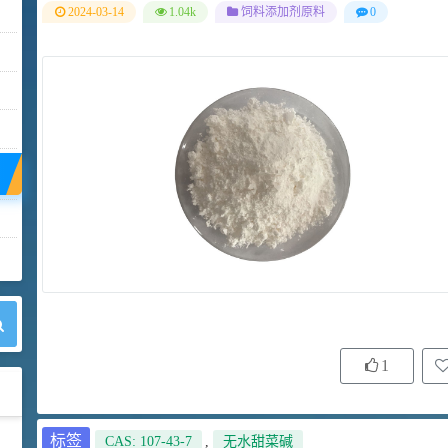
2024-03-14
1.04k
饲料添加剂原料
0
1
标签
CAS: 107-43-7
,
无水甜菜碱
42