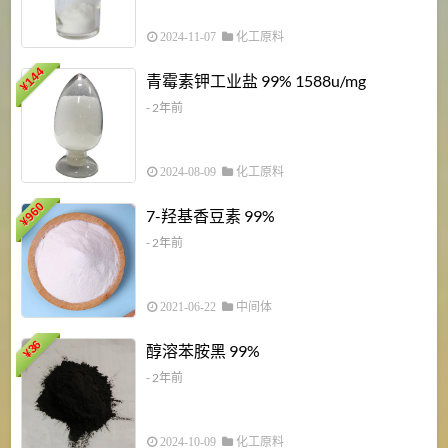
2024-11-07
化工原料
6
144
青霉素钾工业盐 99% 1588u/mg
¥
¥
- 2年前
2024-08-09
化工原料
960
7-羟基香豆素 99%
¥
- 2年前
2021-06-22
中间体
1
36
醇溶苯胺黑 99%
¥
¥
- 2年前
2024-10-09
化工原料