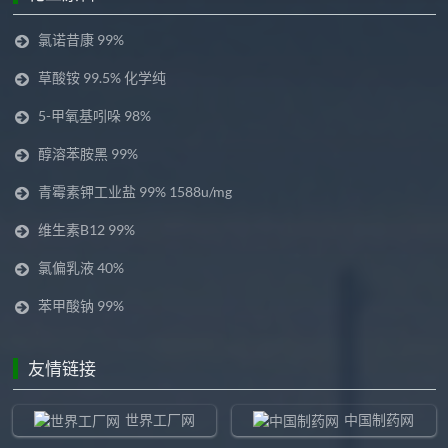
氯诺昔康 99%
草酸铵 99.5% 化学纯
5-甲氧基吲哚 98%
醇溶苯胺黑 99%
青霉素钾工业盐 99% 1588u/mg
维生素B12 99%
氯偏乳液 40%
苯甲酸钠 99%
友情链接
世界工厂网
中国制药网