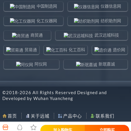
中国制造网
仪器信息网
化工仪器网
纺织助剂网
商贸通
武汉远城科技
贸易通
化工百科
造价网
阿仪网
新珉嘉诚
环球贸易网
960化工网
©2018-
2026
All Rights Reserved Designed and
东北制造网
药智通
Developed by
Wuhan Yuancheng
搜了网
八方资源网
首页
关于远城
产品中心
联系我们
马可波罗网
阿仪网远城科技
加入购物车
立即购买