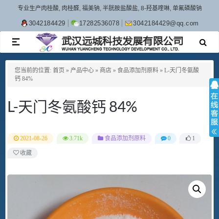
专业生产肉桂酸, 肉桂醛, 福美钠, 半胱胺盐酸盐, 8-羟基喹啉, 单氟磷酸钠
3042184429
17282536078
3042184429@qq.com
TOGGLE
NAVIGATION
您当前的位置:
首页
»
产品中心
»
商店
»
食品添加剂原料
»
L-天门冬氨酸
钙 84%
L-天门冬氨酸钙 84%
2021-08-26
3.71k
食品添加剂原料
0
1
收藏