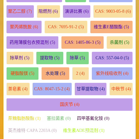
聚乙二醇
(7)
阻燃剂
(6)
演讲比赛
(6)
CAS: 9003-05-8
(6)
聚丙烯酰胺
(6)
CAS: 7695-91-2
(5)
维生素E醋酸酯
(5)
药用薄膜包衣预混剂
(5)
CAS: 1405-86-3
(5)
杀菌剂
(5)
除草剂
(5)
提取物
(5)
除草
(5)
CAS: 557-04-0
(5)
硬脂酸镁
(5)
水处理
(5)
2
(4)
紫外线吸收剂
(4)
茶皂素
(4)
CAS: 8047-15-2
(4)
甘草提取物
(4)
中秋节
(4)
国庆节
(4)
蔗糖脂肪酸酯 (1)
塞拉菌素 (0)
四甲基氟化铵 (0)
英杰维特 CAPA 2203A (0)
维生素ADE预混剂 (1)