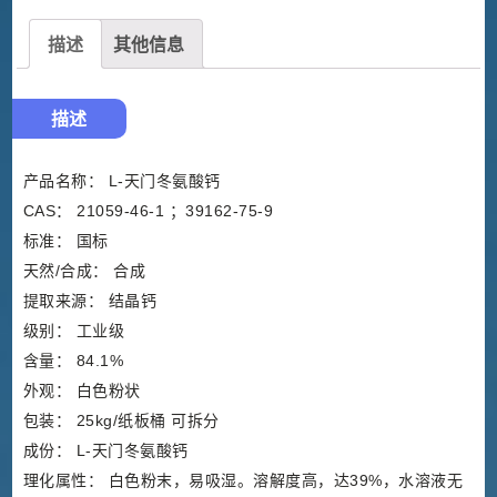
描述
其他信息
描述
产品名称： L-天门冬氨酸钙
CAS： 21059-46-1 ；39162-75-9
标准： 国标
天然/合成： 合成
提取来源： 结晶钙
级别： 工业级
含量： 84.1%
外观： 白色粉状
包装： 25kg/纸板桶 可拆分
成份： L-天门冬氨酸钙
理化属性： 白色粉末，易吸湿。溶解度高，达39%，水溶液无