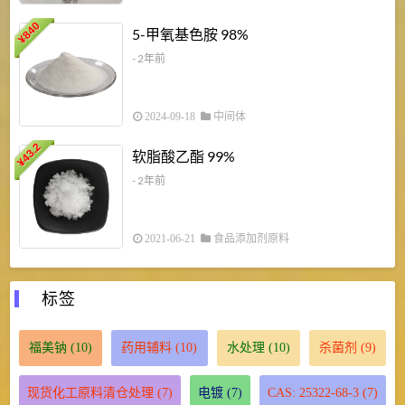
840
4
5-甲氧基色胺 98%
¥
- 2年前
2024-09-18
中间体
43.2
3
软脂酸乙酯 99%
¥
¥
- 2年前
2021-06-21
食品添加剂原料
标签
福美钠
(10)
药用辅料
(10)
水处理
(10)
杀菌剂
(9)
现货化工原料清仓处理
(7)
电镀
(7)
CAS: 25322-68-3
(7)