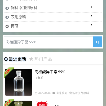
饲料添加剂原料
农用原料
商店
肉桂醛 99%
最近更新
热门产品
198
肉桂酸异丁酯 99%
¥
- 2年前
2025-01-09
肉桂系列
|
食品添加剂原料
34.8
2
¥