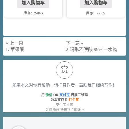
加入购物车
加入购物车
库存：24KG
库存：92KG
« 上一篇
下一篇 »
L-苹果酸
2-吗啉乙磺酸 99% 一水物
赏
如果本文对你有帮助，请打赏作者，鼓励我们继续写作！
用
微信
OR
支付宝
扫描二维码
为本文作者
打个赏
支付宝打赏
金额随意 快来“打”我呀～