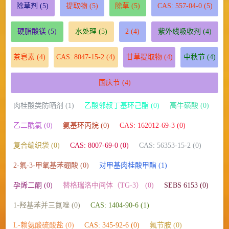
除草剂
(5)
提取物
(5)
除草
(5)
CAS: 557-04-0
(5)
硬脂酸镁
(5)
水处理
(5)
2
(4)
紫外线吸收剂
(4)
茶皂素
(4)
CAS: 8047-15-2
(4)
甘草提取物
(4)
中秋节
(4)
国庆节
(4)
肉桂酸类防晒剂 (1)
乙酸邻叔丁基环己酯 (0)
高牛磺酸 (0)
乙二酰氯 (0)
氨基环丙烷 (0)
CAS: 162012-69-3 (0)
复合编织袋 (0)
CAS: 8007-69-0 (0)
CAS: 56353-15-2 (0)
2-氟-3-甲氧基苯硼酸 (0)
对甲基肉桂酸甲酯 (1)
孕烯二酮 (0)
替格瑞洛中间体（TG-3） (0)
SEBS 6153 (0)
1-羟基苯并三氮唑 (0)
CAS: 1404-90-6 (1)
L-赖氨酸硫酸盐 (0)
CAS: 345-92-6 (0)
氟节胺 (0)