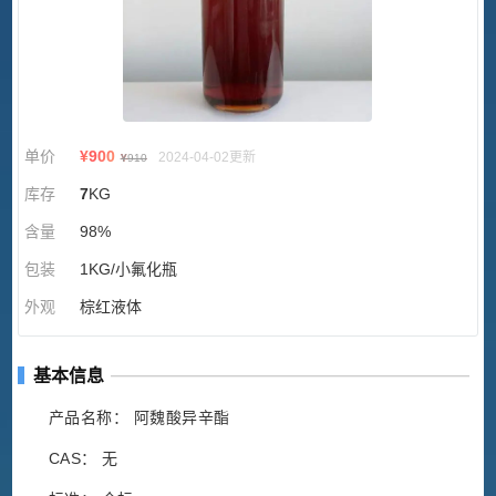
单价
¥
900
2024-04-02更新
¥
910
库存
7
KG
含量
98%
包装
1KG/小氟化瓶
外观
棕红液体
基本信息
产品名称： 阿魏酸异辛酯
CAS： 无