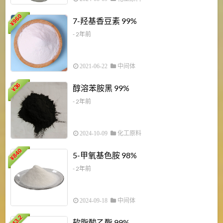
960
7-羟基香豆素 99%
¥
- 2年前
2021-06-22
中间体
1
36
醇溶苯胺黑 99%
¥
¥
- 2年前
2024-10-09
化工原料
840
4
5-甲氧基色胺 98%
¥
- 2年前
2024-09-18
中间体
43.2
3
软脂酸乙酯 99%