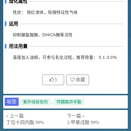
理化属性
性状： 棕红液体，轻微特征性气味
运用
抑制酪氨酸酶、DHICA酶等活性
用法用量
直接加入油相，可参与乳化过程，推荐用量： 0.1-3.0%
3
收藏
标签
紫外线吸收剂
,
阿魏酸异辛酯
« 上一篇
下一篇 »
丁位十四内酯 99%
2-甲基戊酸 99%