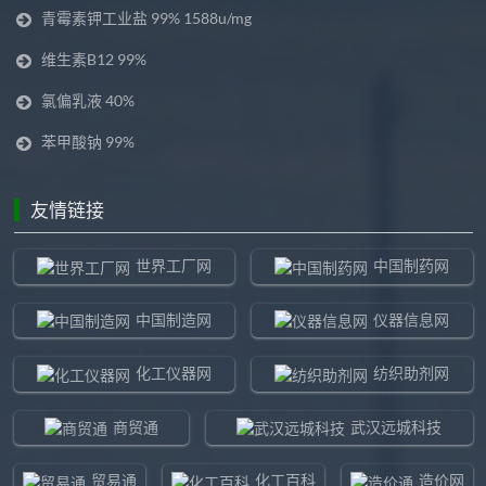
青霉素钾工业盐 99% 1588u/mg
维生素B12 99%
氯偏乳液 40%
苯甲酸钠 99%
友情链接
世界工厂网
中国制药网
中国制造网
仪器信息网
化工仪器网
纺织助剂网
商贸通
武汉远城科技
贸易通
化工百科
造价网