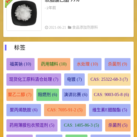
¥
¥
- 2年前
2021-06-21
食品添加剂原料
标签
福美钠
(10)
药用辅料
(10)
水处理
(10)
杀菌剂
(9)
现货化工原料清仓处理
(7)
电镀
(7)
CAS: 25322-68-3
(7)
聚乙二醇
(7)
阻燃剂
(6)
演讲比赛
(6)
CAS: 9003-05-8
(6)
聚丙烯酰胺
(6)
CAS: 7695-91-2
(5)
维生素E醋酸酯
(5)
药用薄膜包衣预混剂
(5)
CAS: 1405-86-3
(5)
杀菌剂
(5)