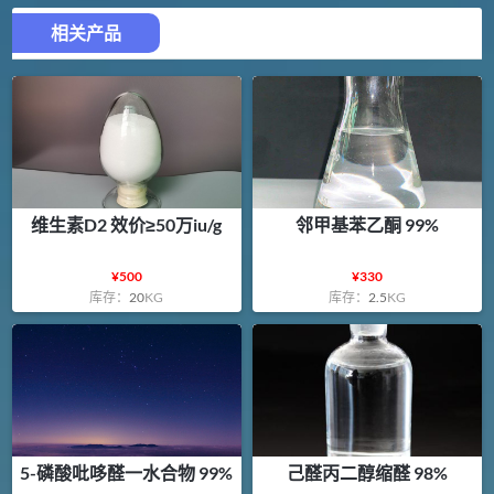
相关产品
维生素D2 效价≥50万iu/g
邻甲基苯乙酮 99%
¥
500
¥
330
库存：
20
KG
库存：
2.5
KG
5-磷酸吡哆醛一水合物 99%
己醛丙二醇缩醛 98%