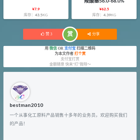
羧酸基56.0-68.0%
¥
7.9
¥
62.5
库存：
43.5
KG
库存：
4.39
KG
赏
赞
3
分享
用
微信
OR
支付宝
扫描二维码
为本文作者
打个赏
支付宝打赏
金额随意 快来“打”我呀～
bestman2010
一个从事化工原料产品销售十多年的业务员，欢迎购买我们
的产品！