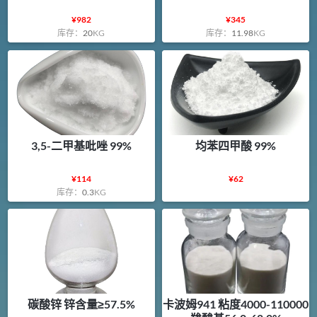
¥
982
¥
345
库存：
20
KG
库存：
11.98
KG
3,5-二甲基吡唑 99%
均苯四甲酸 99%
¥
114
¥
62
库存：
0.3
KG
碳酸锌 锌含量≥57.5%
卡波姆941 粘度4000-110000