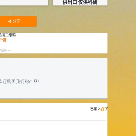
供出口 仅供科研
¥
13.26
¥
26000
库存：
59.321
KG
库存：
0
KG
分享
扫描二维码
个赏
赏
”我呀～
欢迎购买我们的产品！
0
已输入
字