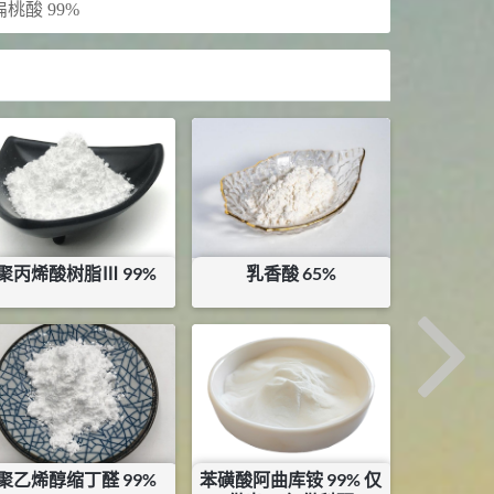
扁桃酸 99%
聚丙烯酸树脂Ⅲ 99%
乳香酸 65%
¥
52
¥
35
库存：
0.2
KG
库存：
25
KG
聚乙烯醇缩丁醛 99%
苯磺酸阿曲库铵 99% 仅