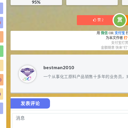
95%
¥
160
¥
10.35
库存：
47
KG
库存：
18.9
KG
赏
赞
2
)
用
微信
OR
支付宝
为本文作者
打
支付宝打
金额随意 快来“打
)
bestman2010
一个从事化工原料产品销售十多年的业务员，
)
)
发表评论