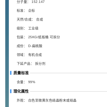
胍基乙酸 98%
1
¥
分子量： 152.147
浏览量 - 10w+
标准： 企标
2021-05-25
饲料添加剂原料
天然/合成： 合成
253
级别： 工业级
乙酸橙花酯 99%
2
¥
浏览量 - 5.51w
包装： 25KG/纸板桶 可拆分
成份： D-扁桃酸
2021-06-17
化工原料
领域： 有机合成
145
多效唑 90%
3
¥
下延产品： 拆分剂
浏览量 - 4.4w
质量标准
2021-07-07
植物生长调节剂
含量： 99%
29
N-羟甲基丙烯酰胺 98% NMA
4
¥
理化属性
浏览量 - 1.98w
外观： 白色至微黄灰色结晶粉末或结晶
2021-06-22
化工原料