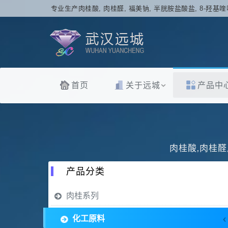
专业生产肉桂酸, 肉桂醛, 福美钠, 半胱胺盐酸盐, 8-羟基喹
首页
关于远城
产品中
肉桂酸,肉桂醛
产品分类
肉桂系列
化工原料