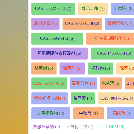
CAS: 25322-68-3
(7)
聚乙二醇
(7)
阻燃剂
(6)
演讲比赛
(6)
CAS: 9003-05-8
(6)
聚丙烯酰胺
(6
CAS: 7695-91-2
(5)
维生素E醋酸酯
(5)
药用薄膜包衣预混剂
(5)
CAS: 1405-86-3
(5)
杀菌剂
(5)
除草剂
(5)
提取物
(5)
除草
(5
CAS: 557-04-0
(5)
硬脂酸镁
(5)
水处理
(5)
2
(4
紫外线吸收剂
(4)
茶皂素
(4)
CAS: 8047-15-2
(4
甘草提取物
(4)
中秋节
(4)
国庆节
(4)
异恶唑草酮 (0)
三氧化二铁 (1)
PTD-DBM (0)