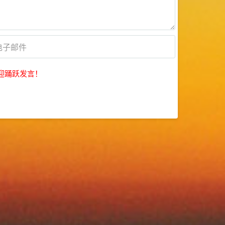
迎踊跃发言！