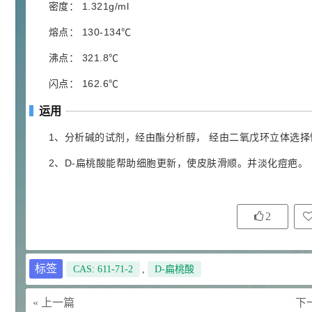
密度： 1.321g/ml
92
对甲氧基苯甲醛（茴香醛）
5
¥
熔点： 130-134℃
99.5%
沸点： 321.8℃
浏览量 - 1.89w
2021-06-19
化工原料
闪点： 162.6℃
69.6
S-羧甲基-L-半胱氨酸(羧甲司坦)
6
运用
¥
98.5%
1、分析碱的试剂，经由酯分析醇， 经由二氧戊环立体选择
浏览量 - 1.72w
2021-05-30
化工原料
2、D-扁桃酸能帮助细胞更新，使皮肤滑顺。并淡化痘疤。
27
抗氧剂BHT 99.5%
7
¥
浏览量 - 1.64w
2
2021-05-25
食品添加剂原料
11.25
标签
CAS: 611-71-2
,
D-扁桃酸
D-异抗坏血酸钠 98%
8
¥
浏览量 - 1.55w
« 上一篇
下一