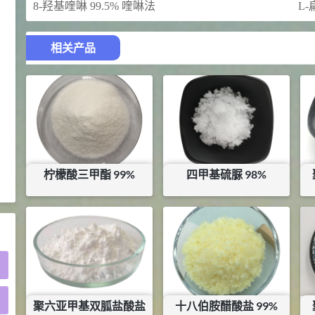
8-羟基喹啉 99.5% 喹啉法
L-
2021-05-25
食品添加剂原料
475
硬脂富马酸钠 99%
9
相关产品
¥
浏览量 - 1.54w
2021-06-19
化工原料
34.8
DL-蛋氨酸 99%
10
¥
浏览量 - 1.48w
柠檬酸三甲酯 99%
四甲基硫脲 98%
2021-06-21
食品添加剂原料
¥
36
¥
81.6
库存：
0
KG
)
聚六亚甲基双胍盐酸盐
十八伯胺醋酸盐 99%