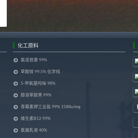
化工原料
氯诺昔康 99%
草酸铵 99.5% 化学纯
5-甲氧基吲哚 98%
醇溶苯胺黑 99%
青霉素钾工业盐 99% 1588u/mg
维生素B12 99%
氯偏乳液 40%