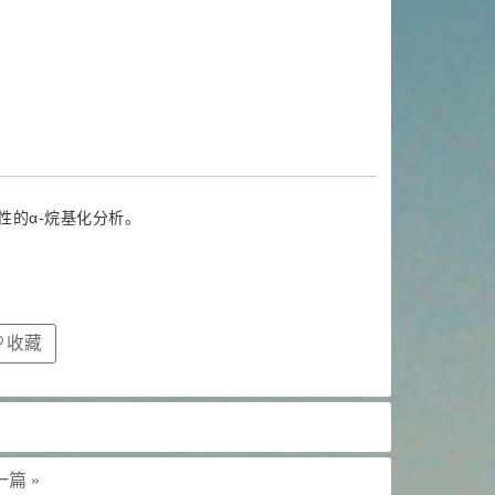
性的α-烷基化分析。
收藏
篇 »