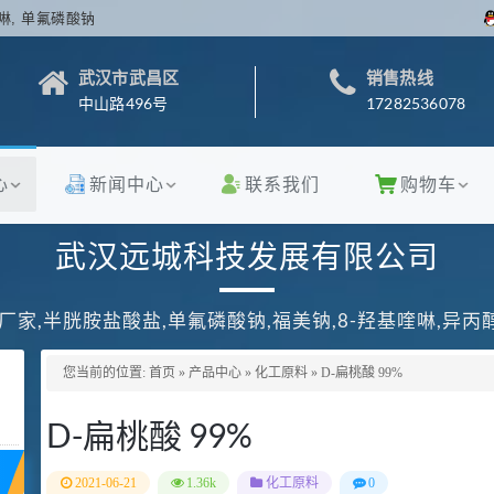
啉, 单氟磷酸钠
武汉市武昌区
销售热线
中山路496号
17282536078
心
新闻中心
联系我们
购物车
武汉远城科技发展有限公司
厂家,半胱胺盐酸盐,单氟磷酸钠,福美钠,8-羟基喹啉,异
您当前的位置:
首页
»
产品中心
»
化工原料
»
D-扁桃酸 99%
D-扁桃酸 99%
2021-06-21
1.36k
化工原料
0