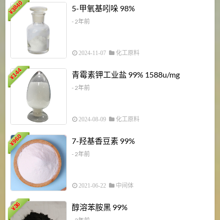
3840
5-甲氧基吲哚 98%
¥
- 2年前
2024-11-07
化工原料
6
144
青霉素钾工业盐 99% 1588u/mg
¥
¥
- 2年前
2024-08-09
化工原料
960
7-羟基香豆素 99%
¥
- 2年前
2021-06-22
中间体
1
36
醇溶苯胺黑 99%
¥
¥