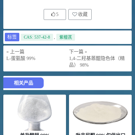
5
收藏
标签
CAS: 537-42-8
,
紫檀芪
« 上一篇
下一篇 »
L-蛋氨酸 99%
1,4-二羟基蒽醌隐色体（精
品） 98%
相关产品