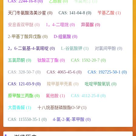
CAS: 2244-16-8 (0)
乙醇胺 (0)
卡莫司汀 (1)
天门冬氨酸洛美沙星 (0)
CAS: 141-04-8 (0)
苄基乙酸 (1)
安息香双甲醚 (0)
1，4-二噁烷 (0)
异菌脲 (0)
2-甲基丁酸异戊酯 (0)
D-组氨酸 (0)
2，6-二氨基-4-氯嘧啶 (0)
L-谷氨酸钾 (1)
对氯间甲酚 (0)
五氯茚酮 (0)
钛酸正丁酯 (0)
CAS: 1592-20-7 (0)
CAS: 328-50-7 (0)
CAS: 4065-45-6 (0)
CAS: 192725-50-1 (0)
CAS: 121-03-9 (0)
羧甲基甲壳素 (0)
吡啶甲酸氧钒 (0)
原甲酸三丙酯 (0)
氟他胺 (1)
CAS: 4112-25-8 (0)
大茴香醛 (1)
十八烷基醚磷酸酯O-5P (1)
CAS: 115550-35-1 (0)
4-氯-2-氟-苯甲酸 (0)