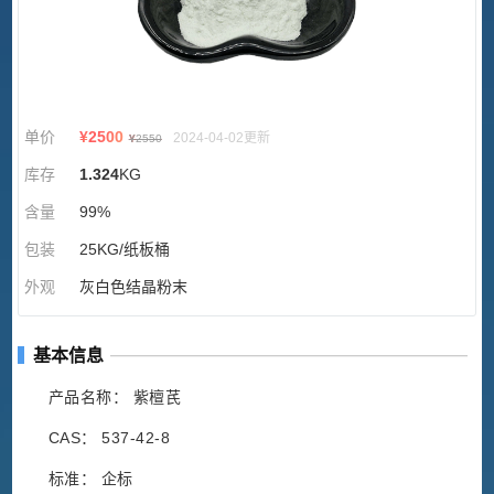
单价
¥
2500
2024-04-02更新
¥
2550
库存
1.324
KG
含量
99%
包装
25KG/纸板桶
外观
灰白色结晶粉末
基本信息
产品名称： 紫檀芪
CAS： 537-42-8
标准： 企标