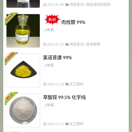
2025-01-09
肉桂系列
|
食品添加剂原料
34.8
2
¥
肉桂醛 99%
- 2年前
2021-07-20
肉桂系列
|
食用香精
18000
1
氯诺昔康 99%
¥
- 2年前
2024-11-18
化工原料
7.2
草酸铵 99.5% 化学纯
¥
- 2年前
2024-11-12
化工原料