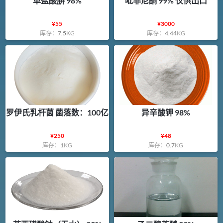
单盐酸肼 98%
吡非尼酮 99% 仅供出口
¥
55
¥
3000
库存：
7.5
KG
库存：
4.44
KG
罗伊氏乳杆菌 菌落数：100亿
异辛酸钾 98%
¥
250
¥
48
库存：
1
KG
库存：
0.7
KG