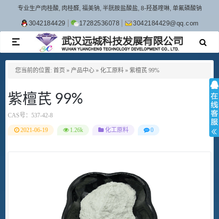
专业生产肉桂酸, 肉桂醛, 福美钠, 半胱胺盐酸盐, 8-羟基喹啉, 单氟磷酸钠
3042184429
17282536078
3042184429@qq.com
TOGGLE
NAVIGATION
您当前的位置:
首页
»
产品中心
»
化工原料
»
紫檀芪 99%
紫檀芪 99%
CAS号：
537-42-8
2021-06-19
1.26k
化工原料
0