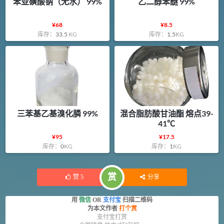
苯亚磺酸钠（无水） 99%
乙二醇苯醚 99%
¥
68
¥
8.5
库存：
33.5
KG
库存：
1.5
KG
三苯基乙基溴化膦 99%
混合脂肪酸甘油酯 熔点39-
41℃
¥
95
¥
17.5
库存：
0
KG
库存：
1
KG
赏
赞
5
分享
用
微信
OR
支付宝
扫描二维码
为本文作者
打个赏
支付宝打赏