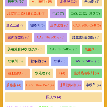
福美钠
(10)
药用辅料
(10)
水处理
(10)
杀菌剂
(9)
现货化工原料清仓处理
(7)
电镀
(7)
CAS: 25322-68-3
(7)
聚乙二醇
(7)
阻燃剂
(6)
演讲比赛
(6)
CAS: 9003-05-8
(6)
聚丙烯酰胺
(6)
CAS: 7695-91-2
(5)
维生素E醋酸酯
(5)
药用薄膜包衣预混剂
(5)
CAS: 1405-86-3
(5)
杀菌剂
(5)
除草剂
(5)
提取物
(5)
除草
(5)
CAS: 557-04-0
(5)
硬脂酸镁
(5)
水处理
(5)
2
(4)
紫外线吸收剂
(4)
茶皂素
(4)
CAS: 8047-15-2
(4)
甘草提取物
(4)
中秋节
(4)
国庆节
(4)