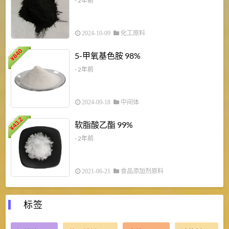
- 2年前
2024-10-09
化工原料
840
4
5-甲氧基色胺 98%
¥
- 2年前
2024-09-18
中间体
43.2
3
软脂酸乙酯 99%
¥
¥
- 2年前
2021-06-21
食品添加剂原料
标签