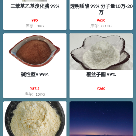
三苯基乙基溴化膦 99%
透明质酸 99% 分子量10万-20
万
¥
95
¥
650
库存：
0
KG
库存：
0.1
KG
碱性蓝9 99%
覆盆子酮 99%
¥
87.5
¥
260
库存：
10
KG