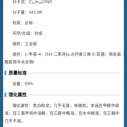
分子式：C
H
ClNO
21
24
分子量：341.88
标准：企标
天然/合成：合成
级别：工业级
成份：1-甲基-4-（5H-二苯并[a,d]环庚三烯-5-亚基）哌啶盐
酸盐倍半水合物/
质量标准
含量：99%
理化属性
理化属性：类白粉状；几乎无臭，味微苦。本品在甲醇中易
溶，在三氯甲烷中溶解，在乙醇中略溶，在水中微溶，在乙醚中
几乎不溶。