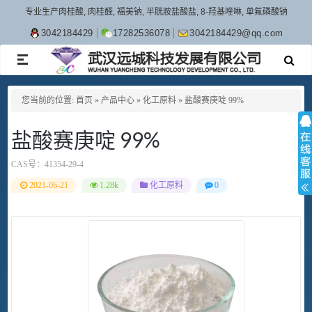
专业生产肉桂酸, 肉桂醛, 福美钠, 半胱胺盐酸盐, 8-羟基喹啉, 单氟磷酸钠
3042184429
17282536078
3042184429@qq.com
TOGGLE
NAVIGATION
您当前的位置:
首页
»
产品中心
»
化工原料
»
盐酸赛庚啶 99%
盐酸赛庚啶 99%
CAS号：
41354-29-4
2021-06-21
1.28k
化工原料
0