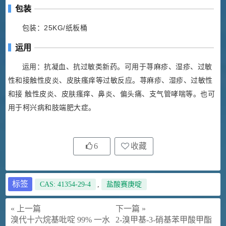
包装
包装：25KG/纸板桶
运用
运用：抗凝血、抗过敏类新药。可用于荨麻疹、湿疹、过敏
性和接触性皮炎、皮肤瘙痒等过敏反应。荨麻疹、湿疹、过敏性
和接 触性皮炎、皮肤瘙痒、鼻炎、偏头痛、支气管哮喘等。也可
用于柯兴病和肢端肥大症。
6
收藏
标签
CAS: 41354-29-4
,
盐酸赛庚啶
« 上一篇
下一篇 »
溴代十六烷基吡啶 99% 一水
2-溴甲基-3-硝基苯甲酸甲酯