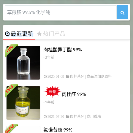
草酸铵 99.5% 化学纯
最近更新
热门产品
198
肉桂酸异丁酯 99%
¥
- 2年前
2025-01-09
肉桂系列
|
食品添加剂原料
34.8
2
¥
肉桂醛 99%
- 2年前
2021-07-20
肉桂系列
|
食用香精
18000
1
氯诺昔康 99%
¥