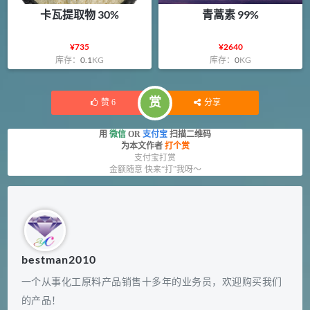
卡瓦提取物 30%
青蒿素 99%
¥
735
¥
2640
库存：
0.1
KG
库存：
0
KG
赏
赞
6
分享
用
微信
OR
支付宝
扫描二维码
为本文作者
打个赏
支付宝打赏
金额随意 快来“打”我呀～
bestman2010
一个从事化工原料产品销售十多年的业务员，欢迎购买我们
的产品！