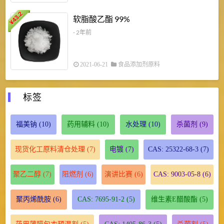
43.2
3
软脂酸乙酯 99%
¥
¥
- 2年前
2021-06-21
食品添加剂原料
标签
福美钠
(10)
药用辅料
(10)
水处理
(10)
杀菌剂
(9)
现货化工原料清仓处理
(7)
电镀
(7)
CAS: 25322-68-3
(7)
聚乙二醇
(7)
阻燃剂
(6)
演讲比赛
(6)
CAS: 9003-05-8
(6)
聚丙烯酰胺
(6)
CAS: 7695-91-2
(5)
维生素E醋酸酯
(5)