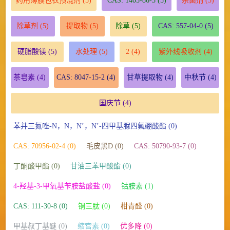
药用薄膜包衣预混剂
(5)
CAS: 1405-86-3
(5)
杀菌剂
(5)
除草剂
(5)
提取物
(5)
除草
(5)
CAS: 557-04-0
(5)
硬脂酸镁
(5)
水处理
(5)
2
(4)
紫外线吸收剂
(4)
茶皂素
(4)
CAS: 8047-15-2
(4)
甘草提取物
(4)
中秋节
(4)
国庆节
(4)
苯并三氮唑-N，N，N’，N’-四甲基脲四氟硼酸酯 (0)
CAS: 70956-02-4 (0)
毛皮黑D (0)
CAS: 50790-93-7 (0)
丁酮酸甲酯 (0)
甘油三苯甲酸酯 (0)
4-羟基-3-甲氧基苄胺盐酸盐 (0)
钴胺素 (1)
CAS: 111-30-8 (0)
铜三肽 (0)
柑青醛 (0)
甲基叔丁基醚 (0)
缩宫素 (0)
优多降 (0)