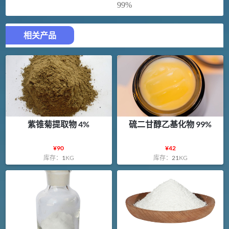
99%
相关产品
紫锥菊提取物 4%
硫二甘醇乙基化物 99%
¥
90
¥
42
库存：
1
KG
库存：
21
KG