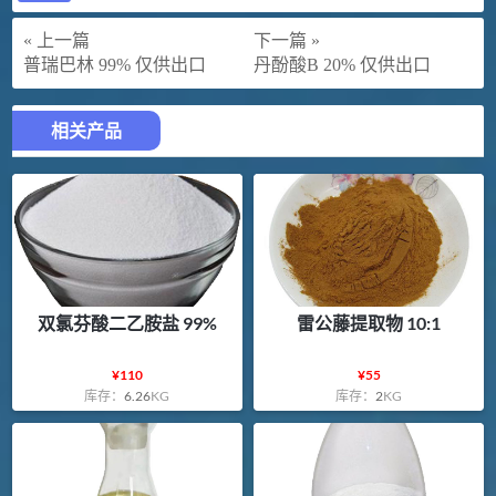
« 上一篇
下一篇 »
普瑞巴林 99% 仅供出口
丹酚酸B 20% 仅供出口
相关产品
双氯芬酸二乙胺盐 99%
雷公藤提取物 10:1
¥
110
¥
55
库存：
6.26
KG
库存：
2
KG