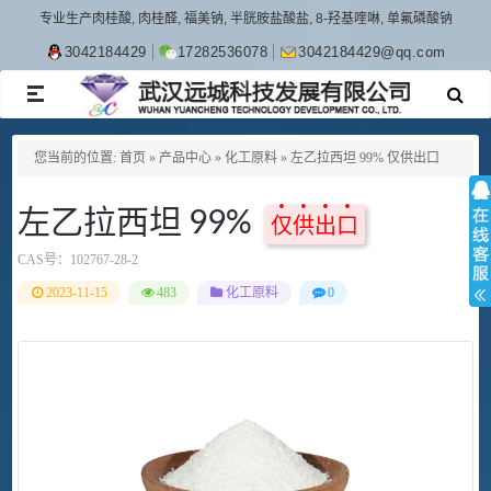
专业生产肉桂酸, 肉桂醛, 福美钠, 半胱胺盐酸盐, 8-羟基喹啉, 单氟磷酸钠
3042184429
17282536078
3042184429@qq.com
TOGGLE
NAVIGATION
您当前的位置:
首页
»
产品中心
»
化工原料
»
左乙拉西坦 99% 仅供出口
左乙拉西坦 99%
仅供出口
CAS号：
102767-28-2
2023-11-15
483
化工原料
0