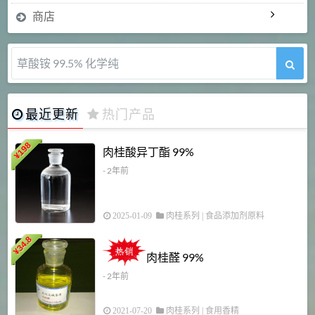
商店
5-甲氧基吲哚 98%
最近更新
热门产品
198
肉桂酸异丁酯 99%
¥
- 2年前
2025-01-09
肉桂系列
|
食品添加剂原料
34.8
2
¥
肉桂醛 99%
- 2年前
2021-07-20
肉桂系列
|
食用香精