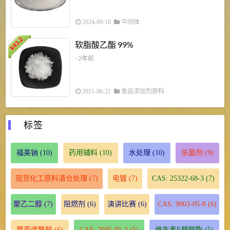
2024-09-18
中间体
43.2
3
软脂酸乙酯 99%
¥
¥
- 2年前
2021-06-21
食品添加剂原料
标签
福美钠
(10)
药用辅料
(10)
水处理
(10)
杀菌剂
(9)
现货化工原料清仓处理
(7)
电镀
(7)
CAS: 25322-68-3
(7)
聚乙二醇
(7)
阻燃剂
(6)
演讲比赛
(6)
CAS: 9003-05-8
(6)
聚丙烯酰胺
(6)
CAS: 7695-91-2
(5)
维生素E醋酸酯
(5)