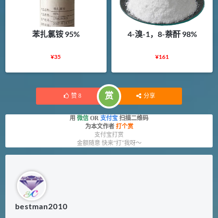
苯扎氯铵 95%
4-溴-1，8-萘酐 98%
¥
35
¥
161
赏
赞
8
分享
用
微信
OR
支付宝
扫描二维码
为本文作者
打个赏
支付宝打赏
金额随意 快来“打”我呀～
bestman2010