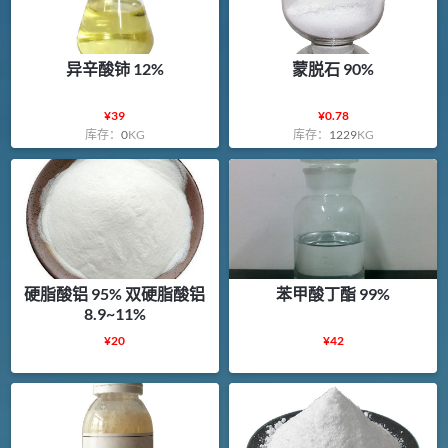
异辛酸铈 12%
蒙脱石 90%
¥
39
¥
0.78
库存：
0
KG
库存：
1229
KG
硬脂酸铝 95% 双硬脂酸铝
苯甲酸丁酯 99%
8.9~11%
¥
20
¥
42