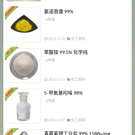
18000
1
氯诺昔康 99%
¥
- 2年前
2024-11-18
化工原料
7.2
草酸铵 99.5% 化学纯
¥
- 2年前
2024-11-12
化工原料
3840
5-甲氧基吲哚 98%
¥
- 2年前
2024-11-07
化工原料
6
144
青霉素钾工业盐 99% 1588u/mg