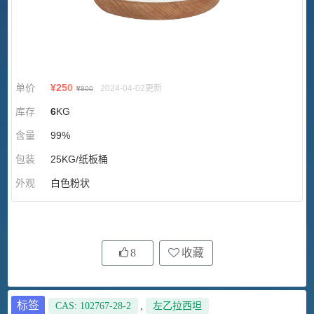
单价
¥
250
2024-04-02更新
¥
800
库存
6
KG
含量
99%
包装
25KG/纸板桶
外观
白色粉状
8
收藏
标签
CAS: 102767-28-2
,
左乙拉西坦