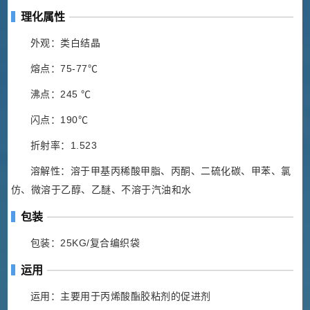
理化属性
外观：类白结晶
熔点：75-77℃
沸点：245 ℃
闪点：190℃
折射率：1.523
溶解性：溶于甲基丙稀酸甲脂、丙酮、二硫化碳、甲苯、氯
仿、微溶于乙醇、乙醚、不溶于汽油和水
包装
包装：25KG/复合编织袋
运用
运用：主要用于丙烯酸酯胶粘剂的促进剂