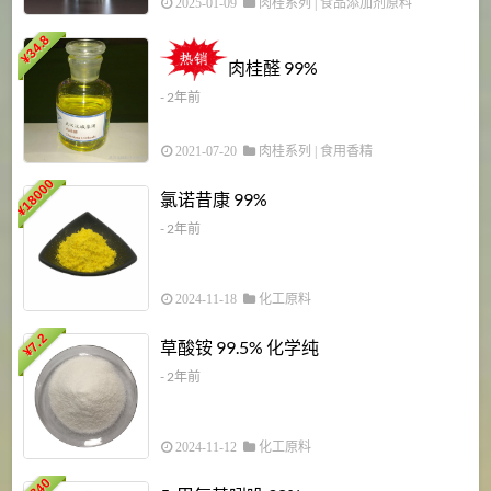
2025-01-09
肉桂系列
|
食品添加剂原料
34.8
2
¥
肉桂醛 99%
- 2年前
2021-07-20
肉桂系列
|
食用香精
18000
1
氯诺昔康 99%
¥
- 2年前
2024-11-18
化工原料
7.2
草酸铵 99.5% 化学纯
¥
- 2年前
2024-11-12
化工原料
3840