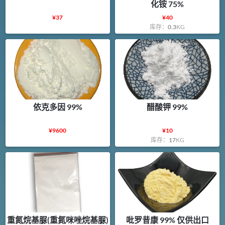
化铵 75%
¥
37
¥
40
库存：
0.3
KG
依克多因 99%
醋酸钾 99%
¥
9600
¥
10
库存：
17
KG
重氮烷基脲(重氮咪唑烷基脲)
吡罗昔康 99% 仅供出口