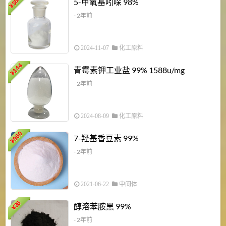
5-甲氧基吲哚 98%
¥
- 2年前
2024-11-07
化工原料
6
144
青霉素钾工业盐 99% 1588u/mg
¥
¥
- 2年前
2024-08-09
化工原料
960
7-羟基香豆素 99%
¥
- 2年前
2021-06-22
中间体
1
36
醇溶苯胺黑 99%
¥
¥
- 2年前