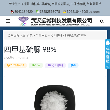
专业生产肉桂酸, 肉桂醛, 福美钠, 半胱胺盐酸盐, 8-羟基喹啉, 单氟磷酸钠
3042184429
17282536078
3042184429@qq.com
TOGGLE
NAVIGATION
您当前的位置:
首页
»
产品中心
»
化工原料
»
四甲基硫脲 98%
四甲基硫脲 98%
CAS号：
2782-91-4
2024-02-24
1.5k
化工原料
0