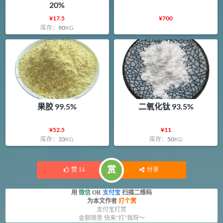
20%
¥
17.5
¥
700
库存：
90
KG
果胶 99.5%
二氧化钛 93.5%
¥
52.5
¥
11
库存：
33
KG
库存：
50
KG
赏
赞
14
分享
用
微信
OR
支付宝
扫描二维码
为本文作者
打个赏
支付宝打赏
金额随意 快来“打”我呀～