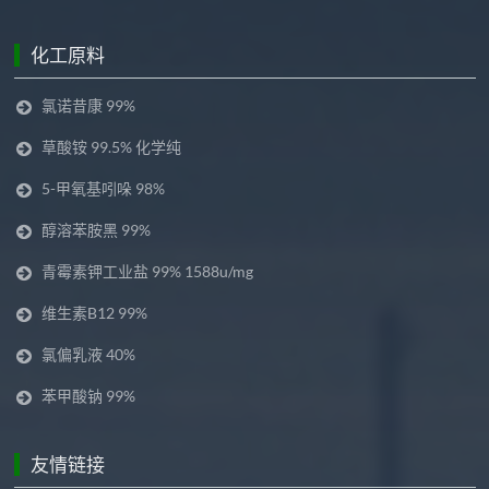
化工原料
氯诺昔康 99%
草酸铵 99.5% 化学纯
5-甲氧基吲哚 98%
醇溶苯胺黑 99%
青霉素钾工业盐 99% 1588u/mg
维生素B12 99%
氯偏乳液 40%
苯甲酸钠 99%
友情链接