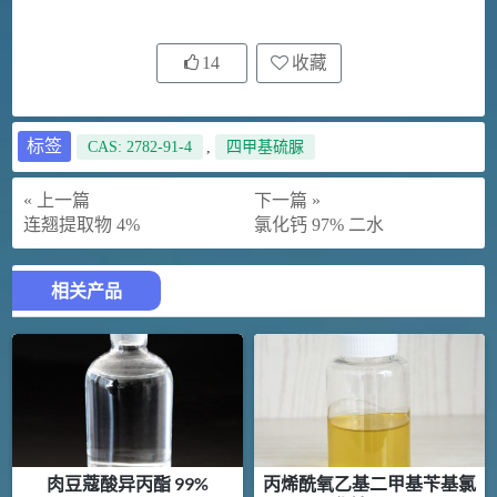
14
收藏
标签
CAS: 2782-91-4
,
四甲基硫脲
« 上一篇
下一篇 »
连翘提取物 4%
氯化钙 97% 二水
相关产品
肉豆蔻酸异丙酯 99%
丙烯酰氧乙基二甲基苄基氯