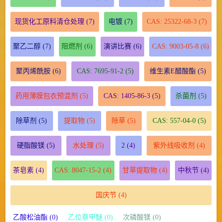
现货化工原料清仓处理
(7)
电镀
(7)
CAS: 25322-68-3
(7)
聚乙二醇
(7)
阻燃剂
(6)
演讲比赛
(6)
CAS: 9003-05-8
(6)
聚丙烯酰胺
(6)
CAS: 7695-91-2
(5)
维生素E醋酸酯
(5)
药用薄膜包衣预混剂
(5)
CAS: 1405-86-3
(5)
杀菌剂
(5)
除草剂
(5)
提取物
(5)
除草
(5)
CAS: 557-04-0
(5)
硬脂酸镁
(5)
水处理
(5)
2
(4)
紫外线吸收剂
(4)
茶皂素
(4)
CAS: 8047-15-2
(4)
甘草提取物
(4)
中秋节
(4)
国庆节
(4)
乙酸松油酯 (0)
乙位萘甲醚 (0)
次磷酸镁 (0)