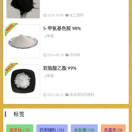
2024-10-09
化工原料
840
4
5-甲氧基色胺 98%
¥
- 2年前
2024-09-18
中间体
43.2
3
软脂酸乙酯 99%
¥
¥
- 2年前
2021-06-21
食品添加剂原料
标签
福美钠
(10)
药用辅料
(10)
水处理
(10)
杀菌剂
(9)