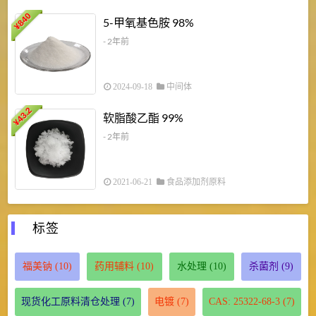
840
4
5-甲氧基色胺 98%
¥
- 2年前
2024-09-18
中间体
43.2
3
软脂酸乙酯 99%
¥
¥
- 2年前
2021-06-21
食品添加剂原料
标签
福美钠
(10)
药用辅料
(10)
水处理
(10)
杀菌剂
(9)
现货化工原料清仓处理
(7)
电镀
(7)
CAS: 25322-68-3
(7)