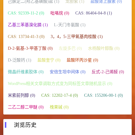
己脒定二(羟乙基磺酸)盐 (1)
龙胆紫 (1)
盐酸肾上腺素 (0)
CAS: 92339-11-2 (0)
吡咯烷 (0)
CAS: 86404-04-8 (1)
乙基三苯基溴化膦 (1)
L-天门冬氨酸 (1)
CAS: 13734-41-3 (0)
3，4，5-三甲氧基肉桂酸 (1)
D-2-氨基-3-甲基丁酸 (0)
左旋多巴 (0)
水杨酸叶醇酯 (0)
D-泛酸钙 (1)
盐酸奎宁 (0)
盐酸环丙沙星 (0)
微晶纤维素胶体 (0)
安倍生坦中间体 (0)
反式-2-己烯醛 (0)
WordPress相关文章调取方式变为同标签文章随机显示 (0)
米索前列醇 (0)
CAS: 12202-17-4 (0)
CAS: 155206-00-1 (0)
二乙二醇二甲醚 (0)
槐果碱 (0)
浏览历史