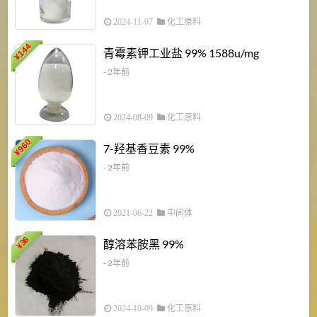
2024-11-07
化工原料
6
144
青霉素钾工业盐 99% 1588u/mg
¥
¥
- 2年前
2024-08-09
化工原料
960
7-羟基香豆素 99%
¥
- 2年前
2021-06-22
中间体
1
36
醇溶苯胺黑 99%
¥
¥
- 2年前
2024-10-09
化工原料