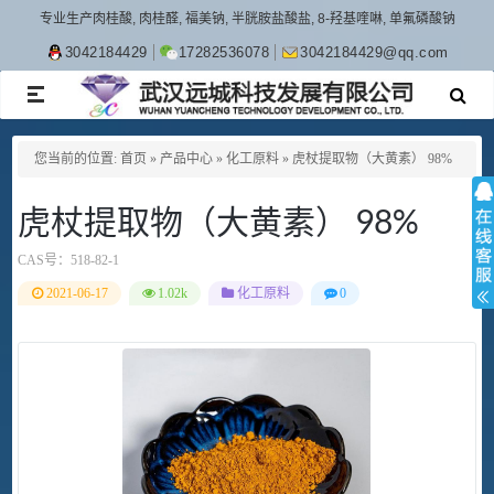
专业生产肉桂酸, 肉桂醛, 福美钠, 半胱胺盐酸盐, 8-羟基喹啉, 单氟磷酸钠
3042184429
17282536078
3042184429@qq.com
TOGGLE
NAVIGATION
您当前的位置:
首页
»
产品中心
»
化工原料
»
虎杖提取物（大黄素） 98%
虎杖提取物（大黄素） 98%
CAS号：
518-82-1
2021-06-17
1.02k
化工原料
0