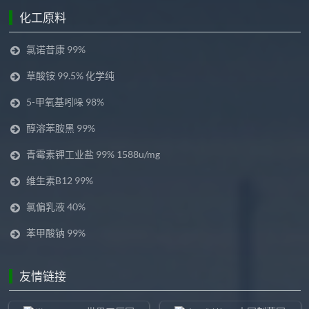
化工原料
氯诺昔康 99%
草酸铵 99.5% 化学纯
5-甲氧基吲哚 98%
醇溶苯胺黑 99%
青霉素钾工业盐 99% 1588u/mg
维生素B12 99%
氯偏乳液 40%
苯甲酸钠 99%
友情链接