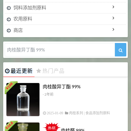
饲料添加剂原料
农用原料
商店
肉桂醛 99%
最近更新
热门产品
198
肉桂酸异丁酯 99%
¥
- 2年前
2025-01-09
肉桂系列
|
食品添加剂原料
34.8
2
¥
肉桂醛 99%