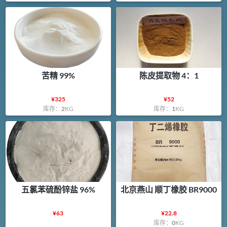
苦精 99%
陈皮提取物 4：1
¥
325
¥
52
库存：
2
KG
库存：
1
KG
五氯苯硫酚锌盐 96%
北京燕山 顺丁橡胶 BR9000
¥
63
¥
22.8
库存：
0
KG