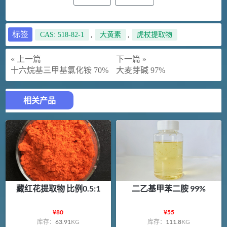
标签
CAS: 518-82-1
,
大黄素
,
虎杖提取物
« 上一篇
下一篇 »
十六烷基三甲基氯化铵 70%
大麦芽碱 97%
相关产品
藏红花提取物 比例0.5:1
二乙基甲苯二胺 99%
¥
80
¥
55
库存：
63.91
KG
库存：
111.8
KG