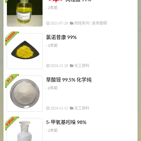
- 2年前
2021-07-20
肉桂系列
|
食用香精
18000
1
氯诺昔康 99%
¥
- 2年前
2024-11-18
化工原料
7.2
草酸铵 99.5% 化学纯
¥
- 2年前
2024-11-12
化工原料
3840
5-甲氧基吲哚 98%
¥
- 2年前