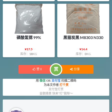
磷酸氢锶 99%
黑猫炭黑 M8303 N330
¥
17.5
¥
14.4
库存：
18
KG
库存：
0
KG
赏
赞
0
分享
用
微信
OR
支付宝
扫描二维码
为本文作者
打个赏
支付宝打赏
金额随意 快来“打”我呀～