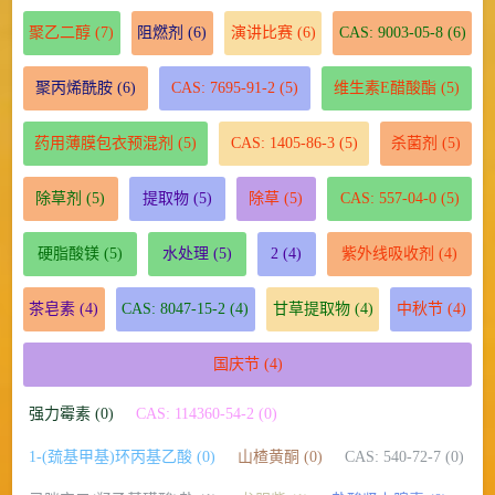
聚乙二醇
(7)
阻燃剂
(6)
演讲比赛
(6)
CAS: 9003-05-8
(6)
聚丙烯酰胺
(6)
CAS: 7695-91-2
(5)
维生素E醋酸酯
(5)
药用薄膜包衣预混剂
(5)
CAS: 1405-86-3
(5)
杀菌剂
(5)
除草剂
(5)
提取物
(5)
除草
(5)
CAS: 557-04-0
(5)
硬脂酸镁
(5)
水处理
(5)
2
(4)
紫外线吸收剂
(4)
茶皂素
(4)
CAS: 8047-15-2
(4)
甘草提取物
(4)
中秋节
(4)
国庆节
(4)
强力霉素 (0)
CAS: 114360-54-2 (0)
1-(巯基甲基)环丙基乙酸 (0)
山楂黄酮 (0)
CAS: 540-72-7 (0)