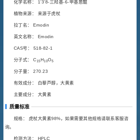
化学名称： 1’3’8-三羟基-6-甲基蒽醌
植物来源： 来源于虎杖
拉丁名： Emodin
英文名称： Emodin
CAS号： 518-82-1
分子式： C
H
O
15
10
5
分子量： 270.23
有效成分： 白藜芦醇，大黄素
主要成分： 大黄素
质量标准
规格： 虎杖大黄素98%，如果需要其他规格请联系客服咨
询。
检测方法： HPLC