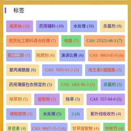
标签
福美钠
(10)
药用辅料
(10)
水处理
(10)
杀菌剂
(9)
现货化工原料清仓处理
(7)
电镀
(7)
CAS: 25322-68-3
(7)
聚乙二醇
(7)
阻燃剂
(6)
演讲比赛
(6)
CAS: 9003-05-8
(6)
聚丙烯酰胺
(6)
CAS: 7695-91-2
(5)
维生素E醋酸酯
(5)
药用薄膜包衣预混剂
(5)
CAS: 1405-86-3
(5)
杀菌剂
(5)
除草剂
(5)
提取物
(5)
除草
(5)
CAS: 557-04-0
(5)
硬脂酸镁
(5)
水处理
(5)
2
(4)
紫外线吸收剂
(4)
茶皂素
(4)
CAS: 8047-15-2
(4)
甘草提取物
(4)
中秋节
(4)