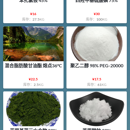
苯扎氯铵 45%
四羟甲基硫酸磷 75%
¥
16
¥
30
库存：
27.5
KG
库存：
100
KG
混合脂肪酸甘油酯 熔点36°C
聚乙二醇 98% PEG-20000
¥
22.5
¥
17.5
库存：
2.5
KG
库存：
61
KG