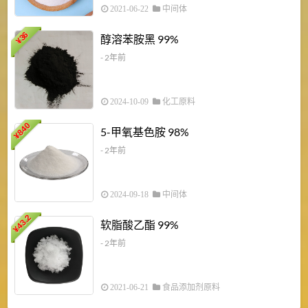
2021-06-22
中间体
1
36
醇溶苯胺黑 99%
¥
¥
- 2年前
2024-10-09
化工原料
840
4
5-甲氧基色胺 98%
¥
- 2年前
2024-09-18
中间体
43.2
3
软脂酸乙酯 99%
¥
¥
- 2年前
2021-06-21
食品添加剂原料