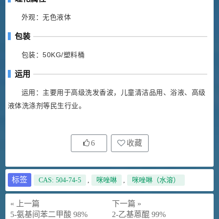
外观：无色液体
包装
包装：50KG/塑料桶
运用
运用：主要用于高级洗发香波，儿童清洁品用、浴液、高级
液体洗涤剂等民生行业。
6
收藏
标签
CAS: 504-74-5
,
咪唑啉
,
咪唑啉（水溶）
« 上一篇
下一篇 »
5-氨基间苯二甲酸 98%
2-乙基蒽醌 99%