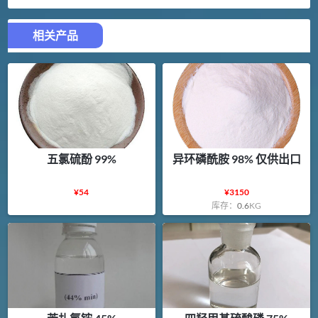
相关产品
五氯硫酚 99%
异环磷酰胺 98% 仅供出口
¥
54
¥
3150
库存：
0.6
KG