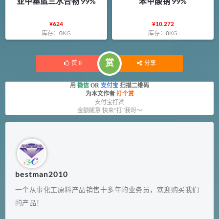
亚甲基蓝三水合物 99%
苯甲酸钠 99%
¥
624
¥
10.272
库存：
0
KG
库存：
0
KG
赏
赞
6
分享
用
微信
OR
支付宝
扫描二维码
为本文作者
打个赏
支付宝打赏
金额随意 快来“打”我呀～
bestman2010
一个从事化工原料产品销售十多年的业务员，欢迎购买我们
的产品！