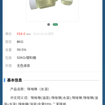
单价
¥
16.8
2024-04-02更新
¥
25
库存
0
KG
含量
99.5%
包装
50KG/塑料桶
外观
无色液体
基本信息
产品名称：咪唑啉（水溶）
中文同义词：咪唑啉(油溶);咪唑啉(水溶);咪唑啉;咪唑啉(油
溶+水溶);咪唑啉(油溶)含量99%;二氢咪唑