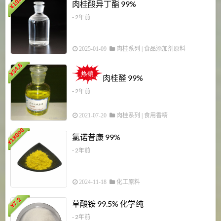
198
肉桂酸异丁酯 99%
¥
- 2年前
2025-01-09
肉桂系列
|
食品添加剂原料
34.8
2
¥
肉桂醛 99%
- 2年前
2021-07-20
肉桂系列
|
食用香精
18000
1
氯诺昔康 99%
¥
- 2年前
2024-11-18
化工原料
7.2
草酸铵 99.5% 化学纯
¥
- 2年前