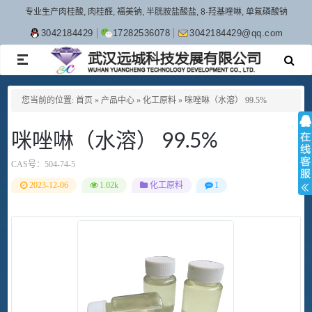
专业生产肉桂酸, 肉桂醛, 福美钠, 半胱胺盐酸盐, 8-羟基喹啉, 单氟磷酸钠
3042184429
17282536078
3042184429@qq.com
TOGGLE
NAVIGATION
您当前的位置:
首页
»
产品中心
»
化工原料
»
咪唑啉（水溶） 99.5%
咪唑啉（水溶） 99.5%
CAS号：
504-74-5
2023-12-06
1.02k
化工原料
1