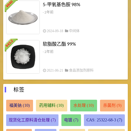
840
4
5-甲氧基色胺 98%
¥
- 2年前
2024-09-18
中间体
43.2
3
软脂酸乙酯 99%
¥
¥
- 2年前
2021-06-21
食品添加剂原料
标签
福美钠
(10)
药用辅料
(10)
水处理
(10)
杀菌剂
(9)
现货化工原料清仓处理
(7)
电镀
(7)
CAS: 25322-68-3
(7)