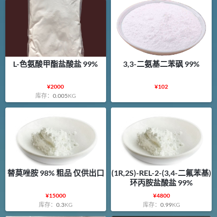
L-色氨酸甲酯盐酸盐 99%
3,3-二氨基二苯砜 99%
¥
2000
¥
102
库存：
0.005
KG
替莫唑胺 98% 粗品 仅供出口
(1R,2S)-REL-2-(3,4-二氟苯基)
环丙胺盐酸盐 99%
¥
15000
¥
4800
库存：
0.3
KG
库存：
0.99
KG