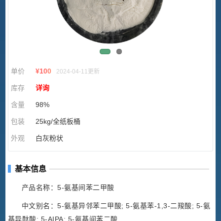
单价
¥
100
2024-04-11更新
库存
详询
含量
98%
包装
25kg/全纸板桶
外观
白灰粉状
基本信息
产品名称：5-氨基间苯二甲酸
中文别名：5-氨基异邻苯二甲酸; 5-氨基苯-1,3-二羧酸; 5-氨
基异酞酸; 5-AIPA; 5-氨基间苯二酸