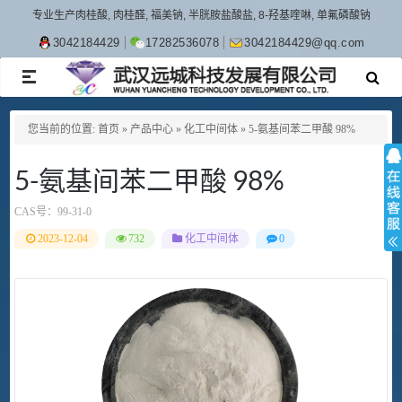
专业生产肉桂酸, 肉桂醛, 福美钠, 半胱胺盐酸盐, 8-羟基喹啉, 单氟磷酸钠
3042184429
17282536078
3042184429@qq.com
TOGGLE
NAVIGATION
您当前的位置:
首页
»
产品中心
»
化工中间体
»
5-氨基间苯二甲酸 98%
5-氨基间苯二甲酸 98%
CAS号：
99-31-0
2023-12-04
732
化工中间体
0