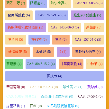
聚乙二醇
(7)
阻燃剂
(6)
演讲比赛
(6)
CAS: 9003-05-8
(6)
聚丙烯酰胺
(6)
CAS: 7695-91-2
(5)
维生素E醋酸酯
(5)
药用薄膜包衣预混剂
(5)
CAS: 1405-86-3
(5)
杀菌剂
(5)
除草剂
(5)
提取物
(5)
除草
(5)
CAS: 557-04-0
(5)
硬脂酸镁
(5)
水处理
(5)
2
(4)
紫外线吸收剂
(4)
茶皂素
(4)
CAS: 8047-15-2
(4)
甘草提取物
(4)
中秋节
(4)
国庆节
(4)
苯氰菊酯 (0)
CAS: 6893-02-3 (0)
酸性黄 23 (1)
残杀威 (0)
CAS: 16089-48-8 (1)
百菌清可湿性粉剂 (0)
CAS: 57-50-1 (0)
房屋租售 (1)
西红 (0)
N-乙酰硫代脯氨酸 (0)