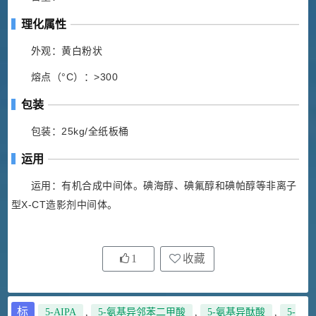
理化属性
外观：黄白粉状
熔点（°C）：>300
包装
包装：25kg/全纸板桶
运用
运用：有机合成中间体。碘海醇、碘氟醇和碘帕醇等非离子
型X-CT造影剂中间体。
1
收藏
标
5-AIPA
,
5-氨基异邻苯二甲酸
,
5-氨基异酞酸
,
5-