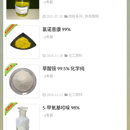
- 2年前
2021-07-20
肉桂系列
|
食用香精
18000
1
氯诺昔康 99%
¥
- 2年前
2024-11-18
化工原料
7.2
草酸铵 99.5% 化学纯
¥
- 2年前
2024-11-12
化工原料
3840
5-甲氧基吲哚 98%
¥
- 2年前