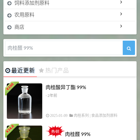
饲料添加剂原料
农用原料
商店
肉桂醛 99%
最近更新
热门产品
198
肉桂酸异丁酯 99%
¥
- 2年前
2025-01-09
肉桂系列
|
食品添加剂原料
34.8
2
¥
肉桂醛 99%