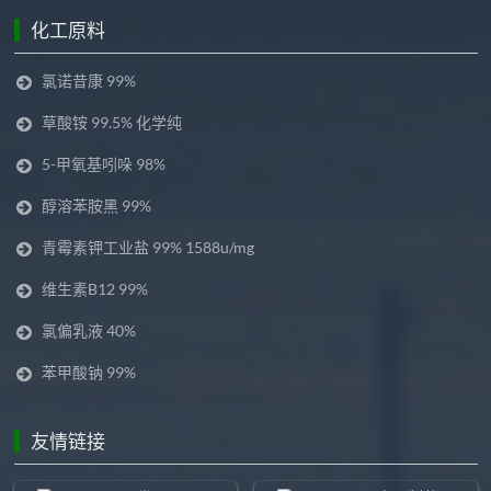
化工原料
氯诺昔康 99%
草酸铵 99.5% 化学纯
5-甲氧基吲哚 98%
醇溶苯胺黑 99%
青霉素钾工业盐 99% 1588u/mg
维生素B12 99%
氯偏乳液 40%
苯甲酸钠 99%
友情链接