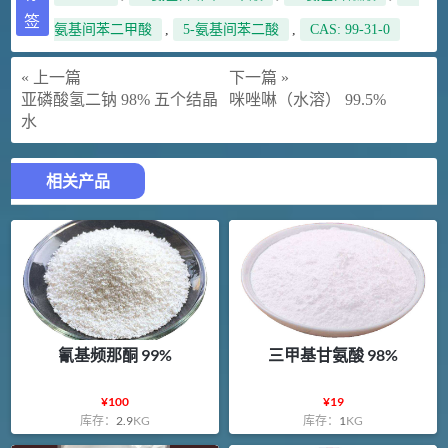
签
氨基间苯二甲酸
,
5-氨基间苯二酸
,
CAS: 99-31-0
« 上一篇
下一篇 »
亚磷酸氢二钠 98% 五个结晶
咪唑啉（水溶） 99.5%
水
相关产品
氰基频那酮 99%
三甲基甘氨酸 98%
¥
100
¥
19
库存：
2.9
KG
库存：
1
KG