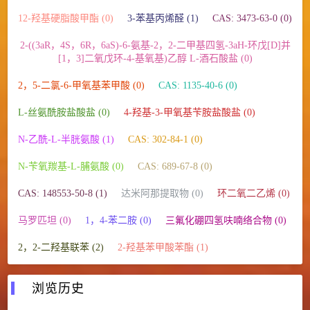
12-羟基硬脂酸甲酯 (0)
3-苯基丙烯醛 (1)
CAS: 3473-63-0 (0)
2-((3aR，4S，6R，6aS)-6-氨基-2，2-二甲基四氢-3aH-环戊[D]并
[1，3]二氧戊环-4-基氧基)乙醇 L-酒石酸盐 (0)
2，5-二氯-6-甲氧基苯甲酸 (0)
CAS: 1135-40-6 (0)
L-丝氨酰胺盐酸盐 (0)
4-羟基-3-甲氧基苄胺盐酸盐 (0)
N-乙酰-L-半胱氨酸 (1)
CAS: 302-84-1 (0)
N-苄氧羰基-L-脯氨酸 (0)
CAS: 689-67-8 (0)
CAS: 148553-50-8 (1)
达米阿那提取物 (0)
环二氧二乙烯 (0)
马罗匹坦 (0)
1，4-苯二胺 (0)
三氟化硼四氢呋喃络合物 (0)
2，2-二羟基联苯 (2)
2-羟基苯甲酸苯酯 (1)
浏览历史