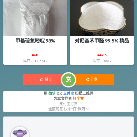
甲基硫氧嘧啶 98%
对羟基苯甲醛 99.5% 精品
¥
60
¥
42.5
库存：
12.5
KG
库存：
4
KG
赏
赞
1
分享
用
微信
OR
支付宝
扫描二维码
为本文作者
打个赏
支付宝打赏
金额随意 快来“打”我呀～