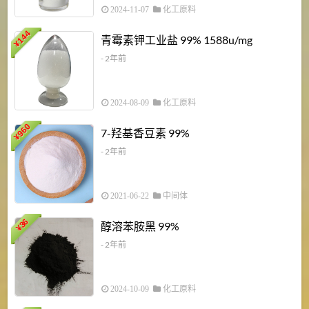
2024-11-07
化工原料
6
144
青霉素钾工业盐 99% 1588u/mg
¥
¥
- 2年前
2024-08-09
化工原料
960
7-羟基香豆素 99%
¥
- 2年前
2021-06-22
中间体
1
36
醇溶苯胺黑 99%
¥
¥
- 2年前
2024-10-09
化工原料