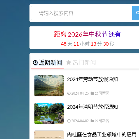
距离
2026
年
中
秋
节
还
有
48
天
11
小时
13
分
29
秒
近期新闻
热门新闻
2024年劳动节放假通知
2024-04-25
公司新闻
2024年清明节放假通知
2024-04-02
公司新闻
肉桂醛在食品工业领域中的应用