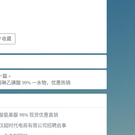
收藏
篇 »
-吗啉乙磺酸 99% 一水物，优惠热销
酸氨基脲 98% 现货优惠直销
汉超时代电商有限公司招聘启事