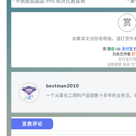
*
半胱胺盐酸盐 99% 现货优惠直销
*
第
(2.24k)
2022-09-07
行业新闻
赏
普鲁兰多糖简介(1.73k)
2021-06-22
公司新闻
如果本文对你有帮助，请打赏作
用
微信
OR
支付宝
2022年元宵节快乐(1.72k)
为本文作者
打
支付宝打
2022-02-15
公司新闻
金额随意 快来“打
2021年端午节放假通知(1.66k)
bestman2010
2021-06-07
公司新闻
一个从事化工原料产品销售十多年的业务员，
2021年春节放假通知(1.59k)
2021-01-30
公司新闻
发表评论
苯并三氮唑用途浅析！(1.53k)