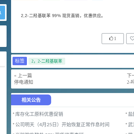
2,2-二羟基联苯 99% 现货直销，优惠供应。
1
标签
2，2-二羟基联苯
« 上一篇
下一
天然维生素E简介(9.13k)
停电通知
2
2021-06-10
公司新闻
相关公告
关于公司组织员工春游活动的通
知(4.3k)
*
库存化工原料优惠促销
*
盐
2016-03-10
公司新闻
*
公司明天（4月25日）开始恢复正常作息时间
*
武
知识大普及-甲维盐知多少？