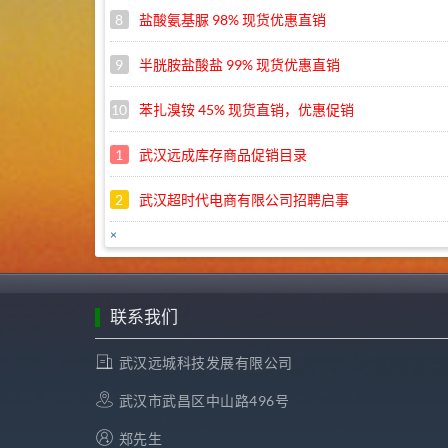
8
盐酸氨基脲 98% 现货优惠直销
9
半胱胺盐酸盐 99% 现货优惠直销
10
苯扎溴铵 45% 现货直销，优惠促销
1
武汉远成库存商品促销目录
2
武汉超时代电商有限公司招聘启事
×
3
远成集团2022年五一劳动节放假通知
4
公司明天（4月25日）开始恢复正常作息时间
联系我们
武汉远城科技发展有限公司
武汉市武昌区中山路496号
郑先生