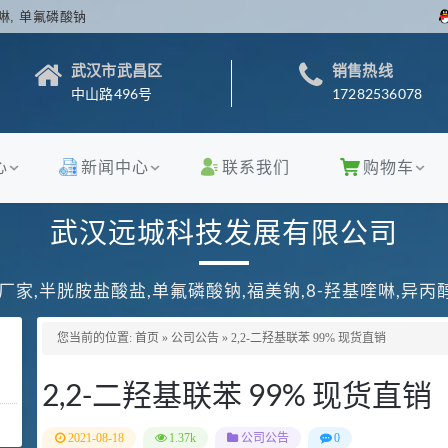
啉, 单氟磷酸钠
武汉市武昌区
销售热线
中山路496号
17282536078
心
新闻中心
联系我们
购物车
武汉远城科技发展有限公司
厂家,半胱胺盐酸盐,单氟磷酸钠,福美钠,8-羟基喹啉,异
您当前的位置:
首页
»
公司公告
»
2,2-二羟基联苯 99% 现货直销
2,2-二羟基联苯 99% 现货直销
2021-08-18
1.37k
公司公告
0