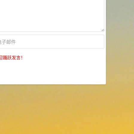
迎踊跃发言！