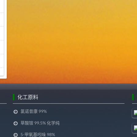
化工原料
氯诺昔康 99%
草酸铵 99.5% 化学纯
5-甲氧基吲哚 98%