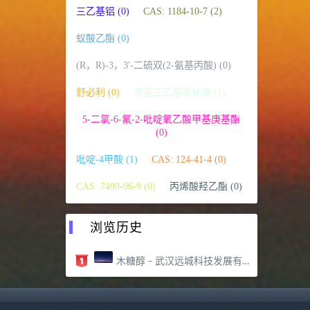
三乙基铝 (0)
CAS: 1184-10-7 (2)
蚁酸乙酯 (0)
(R，R)-3，3′-二硫双(2-氨基丙酸) (0)
舒必利 (0)
苄基三乙基氯化铵 (1)
5-二氯-6-氟-2-吡啶氧乙酸甲基庚基酯
(0)
吡啶-4甲酸 (1)
CAS: 124-41-4 (0)
CAS: 7499-96-9 (0)
丙烯酸羟乙酯 (0)
浏览历史
木糖醇 – 武汉远城科技发展有限公司