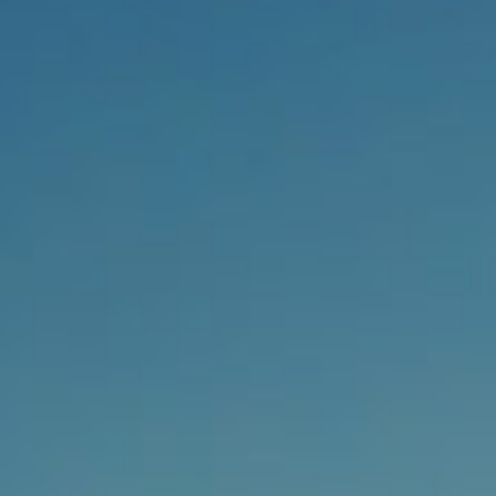
浏览量 - 5.51w
2021-06-17
化工原料
多效唑 90%
3
浏览量 - 4.4w
2021-07-07
植物生长调节剂
N-羟甲基丙烯酰胺
4
98% NMA
浏览量 - 1.98w
2021-06-22
化工原料
对甲氧基苯甲醛（茴
5
香醛） 99.5%
浏览量 - 1.89w
2021-06-19
化工原料
S-羧甲基-L-半胱氨酸
6
(羧甲司坦) 98.5%