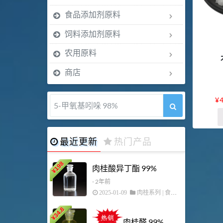
食品添加剂原料
饲料添加剂原料
农用原料
商店
¥
5-甲氧基吲哚 98%
最近更新
热门产品
198
42
肉桂酸异丁酯 99%
¥
¥
- 2年前
2025-01-09
肉桂系列
|
食品添加剂原料
34.8
253
¥
¥
肉桂醛 99%