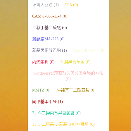
环氧大豆油 (1)
TPA (0)
CAS: 67085-11-4 (0)
二叔丁基二硫醚 (0)
聚醚胺MA-223 (0)
苯基丙烯酸乙酯 (1)
CAS: 107-93-7 (0)
丙烯酸钾 (0)
6-溴异香草醛 (0)
wordpress实现获取父类分类名称的方法
(0)
MMTZ (0)
N-羟基丁二酰亚胺 (0)
间甲基苯甲醛 (1)
2，6-二异丙基异氰酸酯 (0)
1，5-二甲基-2-苯基-3-吡唑啉酮 (0)