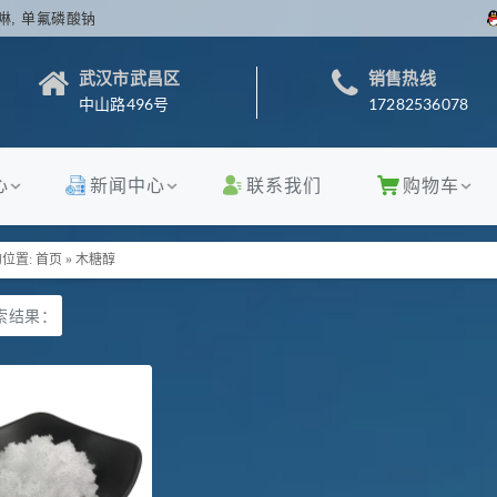
啉, 单氟磷酸钠
武汉市武昌区
销售热线
中山路496号
17282536078
心
新闻中心
联系我们
购物车
位置:
首页
»
木糖醇
索结果：