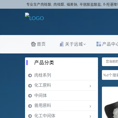
专业生产肉桂酸, 肉桂醛, 福美钠, 半胱胺盐酸盐, 8-羟基喹
首页
关于远城
产品中
产品分类
您当前的
肉桂系列
%d个搜
化工原料
中间体
兽用原料
化工中间体