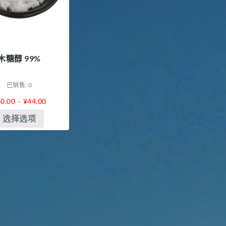
木糖醇 99%
已销售: 0
40.00
–
¥
44.00
选择选项
胍基乙酸 98%
1
浏览量 - 10w+
2021-05-25
饲料添加剂原料
乙酸橙花酯 99%
2