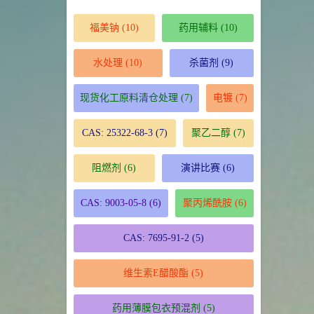
福美钠
(10)
药用辅料
(10)
水处理
(10)
杀菌剂
(9)
现货化工原料清仓处理
(7)
电镀
(7)
CAS: 25322-68-3
(7)
聚乙二醇
(7)
阻燃剂
(6)
演讲比赛
(6)
CAS: 9003-05-8
(6)
聚丙烯酰胺
(6)
CAS: 7695-91-2
(5)
维生素E醋酸酯
(5)
药用薄膜包衣预混剂
(5)