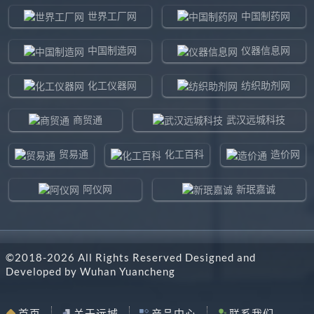
世界工厂网
中国制药网
中国制造网
仪器信息网
化工仪器网
纺织助剂网
商贸通
武汉远城科技
贸易通
化工百科
造价网
阿仪网
新珉嘉诚
环球贸易网
960化工网
©2018-
2026
All Rights Reserved Designed and
东北制造网
药智通
Developed by
Wuhan Yuancheng
搜了网
八方资源网
首页
关于远城
产品中心
联系我们