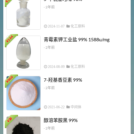
¥
- 2年前
2024-11-07
化工原料
6
144
青霉素钾工业盐 99% 1588u/mg
¥
¥
- 2年前
2024-08-09
化工原料
960
7-羟基香豆素 99%
¥
- 2年前
2021-06-22
中间体
1
36
醇溶苯胺黑 99%
¥
¥
- 2年前