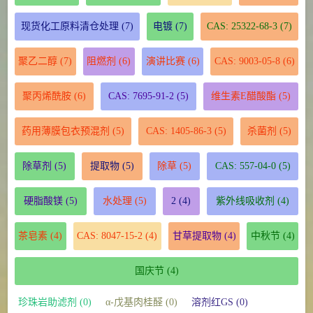
现货化工原料清仓处理
(7)
电镀
(7)
CAS: 25322-68-3
(7)
聚乙二醇
(7)
阻燃剂
(6)
演讲比赛
(6)
CAS: 9003-05-8
(6)
聚丙烯酰胺
(6)
CAS: 7695-91-2
(5)
维生素E醋酸酯
(5)
药用薄膜包衣预混剂
(5)
CAS: 1405-86-3
(5)
杀菌剂
(5)
除草剂
(5)
提取物
(5)
除草
(5)
CAS: 557-04-0
(5)
硬脂酸镁
(5)
水处理
(5)
2
(4)
紫外线吸收剂
(4)
茶皂素
(4)
CAS: 8047-15-2
(4)
甘草提取物
(4)
中秋节
(4)
国庆节
(4)
珍珠岩助滤剂 (0)
α-戊基肉桂醛 (0)
溶剂红GS (0)