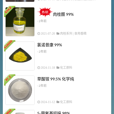
34.8
2
¥
肉桂醛 99%
- 2年前
2021-07-20
肉桂系列
|
食用香精
18000
1
氯诺昔康 99%
¥
- 2年前
2024-11-18
化工原料
7.2
草酸铵 99.5% 化学纯
¥
- 2年前
2024-11-12
化工原料
3840
5-甲氧基吲哚 98%