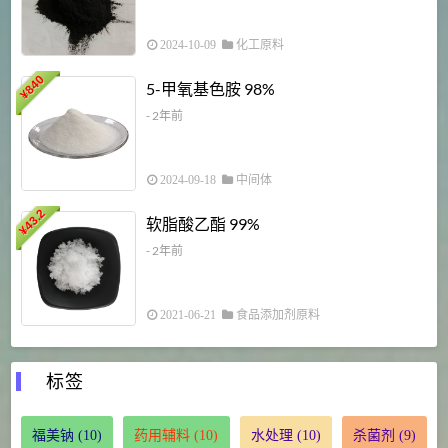
2024-10-09
化工原料
840
4
5-甲氧基色胺 98%
¥
- 2年前
2024-09-18
中间体
43.2
3
软脂酸乙酯 99%
¥
¥
- 2年前
2021-06-21
食品添加剂原料
标签
福美钠
(10)
药用辅料
(10)
水处理
(10)
杀菌剂
(9)