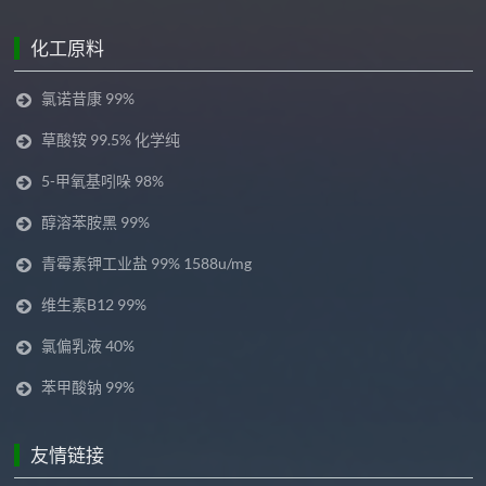
化工原料
氯诺昔康 99%
草酸铵 99.5% 化学纯
5-甲氧基吲哚 98%
醇溶苯胺黑 99%
青霉素钾工业盐 99% 1588u/mg
维生素B12 99%
氯偏乳液 40%
苯甲酸钠 99%
友情链接