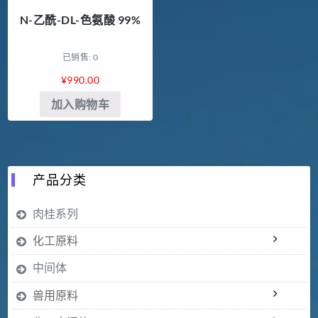
N-乙酰-DL-色氨酸 99%
已销售: 0
¥
990.00
加入购物车
产品分类
肉桂系列
化工原料
中间体
兽用原料