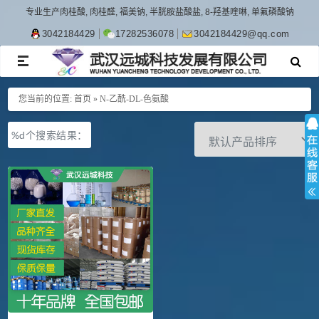
专业生产肉桂酸, 肉桂醛, 福美钠, 半胱胺盐酸盐, 8-羟基喹啉, 单氟磷酸钠
3042184429
17282536078
3042184429@qq.com
TOGGLE
NAVIGATION
您当前的位置:
首页
»
N-乙酰-DL-色氨酸
%d个搜索结果：