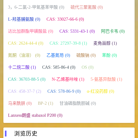
3，6-二氯-2-甲氧基苯甲酸 (0)
硫代三聚氰酸 (0)
L-羟基脯氨酸 (0)
CAS: 33027-66-6 (0)
达比加群酯甲磺酸盐 (0)
CAS: 5331-43-1 (0)
阿巴卡韦 (0)
CAS: 2624-44-4 (0)
CAS: 27297-39-8 (1)
麦角甾醇 (1)
氮酮（油溶） (0)
乙基氮芴 (0)
硫酸钠 (0)
苯酚 (0)
十二烷二酸 (1)
CAS: 585-86-4 (0)
OS (0)
CAS: 36703-88-5 (0)
N-乙烯基咔唑 (1)
5-氨基异酞酸 (1)
CAS: 458-37-7 (2)
CAS: 578-86-9 (0)
α-红没药醇 (0)
马来酰肼 (0)
BP-2 (1)
甘油磷脂酰胆碱 (0)
Lanxess朗盛 stabaxol P200 (0)
浏览历史