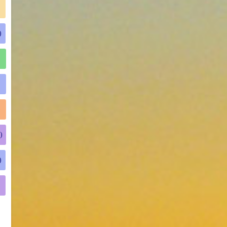
)
)
)
)