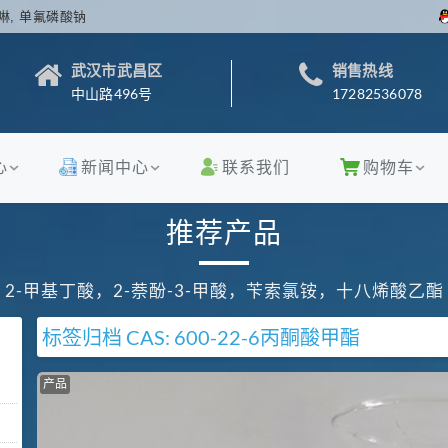
啉, 单氟磷酸钠
武汉市武昌区
销售热线
中山路496号
17282536078
心
新闻中心
联系我们
购物车
推荐产品
2-甲基丁酸，2-萘酚-3-甲酸，苄索氯铵，十八烯酸乙酯
标签归档
CAS: 600-22-6
丙酮酸甲酯
产品