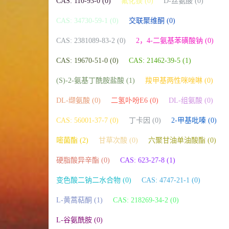
CAS: 110-93-0 (0)
氟化镁 (0)
D-丝氨酸 (0)
CAS: 34730-59-1 (0)
交联聚维酮 (0)
CAS: 2381089-83-2 (0)
2，4-二氨基苯磺酸钠 (0)
CAS: 19670-51-0 (0)
CAS: 21462-39-5 (1)
(S)-2-氨基丁酰胺盐酸 (1)
羧甲基两性咪唑啉 (0)
DL-缬氨酸 (0)
二氢卟吩E6 (0)
DL-组氨酸 (0)
CAS: 56001-37-7 (0)
丁卡因 (0)
2-甲基吡嗪 (0)
嘧菌酯 (2)
甘草次酸 (0)
六聚甘油单油酸酯 (0)
硬脂酸异辛酯 (0)
CAS: 623-27-8 (1)
变色酸二钠二水合物 (0)
CAS: 4747-21-1 (0)
L-黄蒿萜酮 (1)
CAS: 218269-34-2 (0)
L-谷氨酰胺 (0)