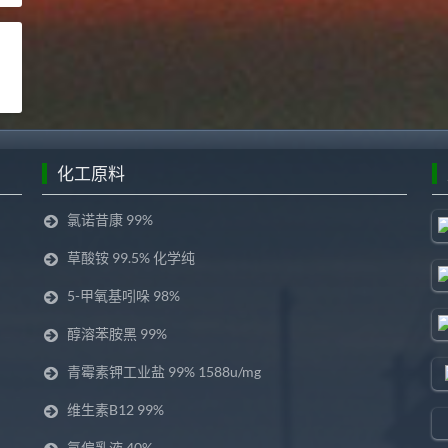
化工原料
氯诺昔康 99%
草酸铵 99.5% 化学纯
5-甲氧基吲哚 98%
醇溶苯胺黑 99%
青霉素钾工业盐 99% 1588u/mg
维生素B12 99%
氯偏乳液 40%