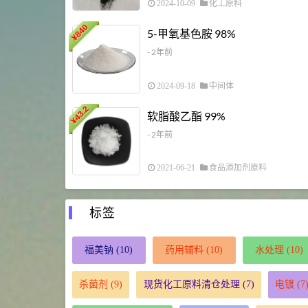
2024-10-09
化工原料
840
5-甲氧基色胺 98%
¥
- 2年前
2024-09-18
中间体
43.2
软脂酸乙酯 99%
¥
- 2年前
2021-06-21
食品添加剂原料
标签
福美钠
(10)
药用辅料
(10)
水处理
(10)
杀菌剂
(9)
现货化工原料清仓处理
(7)
电镀
(7