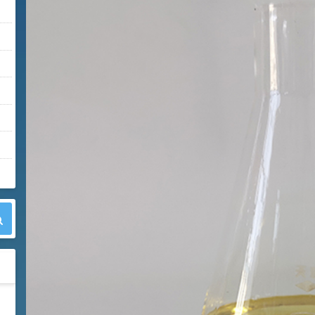
42
胍基乙酸 98%
1
¥