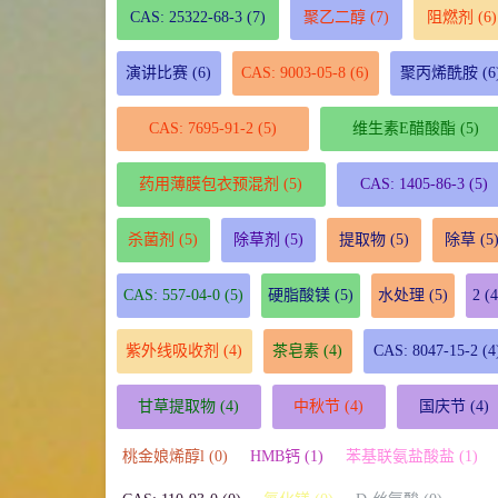
CAS: 25322-68-3
(7)
聚乙二醇
(7)
阻燃剂
(6)
演讲比赛
(6)
CAS: 9003-05-8
(6)
聚丙烯酰胺
(6
CAS: 7695-91-2
(5)
维生素E醋酸酯
(5)
药用薄膜包衣预混剂
(5)
CAS: 1405-86-3
(5)
杀菌剂
(5)
除草剂
(5)
提取物
(5)
除草
(5
CAS: 557-04-0
(5)
硬脂酸镁
(5)
水处理
(5)
2
(4
紫外线吸收剂
(4)
茶皂素
(4)
CAS: 8047-15-2
(4
甘草提取物
(4)
中秋节
(4)
国庆节
(4)
桃金娘烯醇l (0)
HMB钙 (1)
苯基联氨盐酸盐 (1)