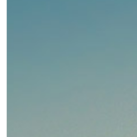
92
对甲氧基苯甲醛（茴香醛）
5
¥
99.5%
浏览量 - 1.89w
2021-06-19
化工原料
69.6
S-羧甲基-L-半胱氨酸(羧甲司坦)
6
¥
98.5%
浏览量 - 1.72w
2021-05-30
化工原料
27
抗氧剂BHT 99.5%
7
¥
浏览量 - 1.64w
2021-05-25
食品添加剂原料
11.25
D-异抗坏血酸钠 98%
8
¥
浏览量 - 1.55w