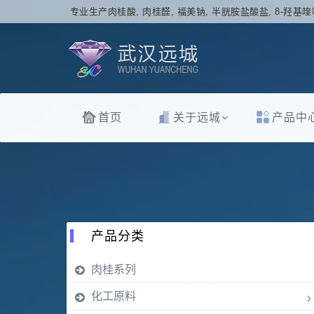
专业生产肉桂酸, 肉桂醛, 福美钠, 半胱胺盐酸盐, 8-羟基喹
首页
关于远城
产品中
产品分类
肉桂系列
化工原料