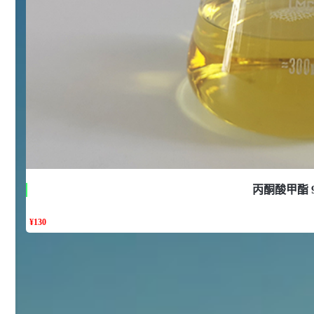
浏览量 - 10w+
2021-05-25
饲料添加剂原料
253
乙酸橙花酯 99%
2
¥
浏览量 - 5.51w
2021-06-17
化工原料
145
多效唑 90%
3
¥
浏览量 - 4.4w
丙酮酸甲酯 
2021-07-07
植物生长调节剂
¥
130
29
N-羟甲基丙烯酰胺 98% NMA
4
¥
浏览量 - 1.98w
2021-06-22
化工原料