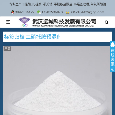
专业生产肉桂酸, 肉桂醛, 福美钠, 半胱胺盐酸盐, 8-羟基喹啉, 单氟磷酸钠
3042184429
17282536078
3042184429@qq.com
TOGGLE
NAVIGATION
标签归档
二硝托胺预混剂
产品