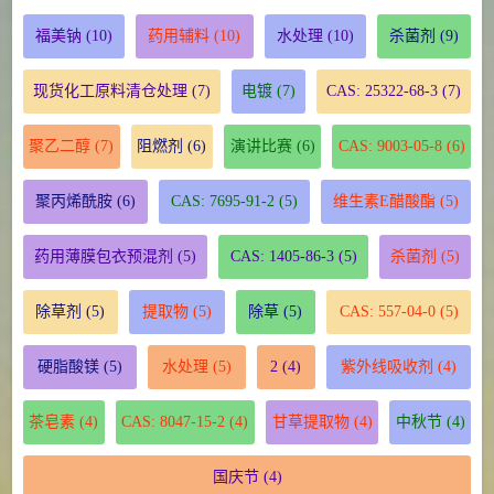
福美钠
(10)
药用辅料
(10)
水处理
(10)
杀菌剂
(9)
现货化工原料清仓处理
(7)
电镀
(7)
CAS: 25322-68-3
(7)
聚乙二醇
(7)
阻燃剂
(6)
演讲比赛
(6)
CAS: 9003-05-8
(6)
聚丙烯酰胺
(6)
CAS: 7695-91-2
(5)
维生素E醋酸酯
(5)
药用薄膜包衣预混剂
(5)
CAS: 1405-86-3
(5)
杀菌剂
(5)
除草剂
(5)
提取物
(5)
除草
(5)
CAS: 557-04-0
(5)
硬脂酸镁
(5)
水处理
(5)
2
(4)
紫外线吸收剂
(4)
茶皂素
(4)
CAS: 8047-15-2
(4)
甘草提取物
(4)
中秋节
(4)
国庆节
(4)