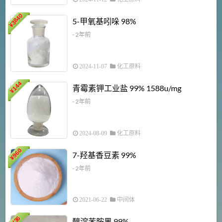
3840
5-甲氧基吲哚 98%
¥
- 2年前
2024-11-07
化工原料
6
144
青霉素钾工业盐 99% 1588u/mg
¥
¥
- 2年前
2024-08-09
化工原料
960
7-羟基香豆素 99%
¥
- 2年前
2021-06-22
中间体
1
36
醇溶苯胺黑 99%