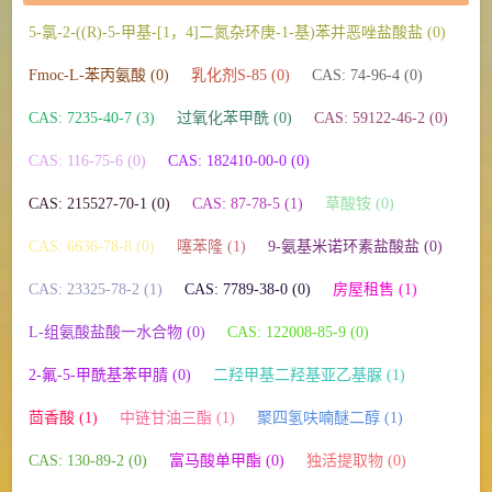
5-氯-2-((R)-5-甲基-[1，4]二氮杂环庚-1-基)苯并恶唑盐酸盐 (0)
Fmoc-L-苯丙氨酸 (0)
乳化剂S-85 (0)
CAS: 74-96-4 (0)
CAS: 7235-40-7 (3)
过氧化苯甲酰 (0)
CAS: 59122-46-2 (0)
CAS: 116-75-6 (0)
CAS: 182410-00-0 (0)
CAS: 215527-70-1 (0)
CAS: 87-78-5 (1)
草酸铵 (0)
CAS: 6636-78-8 (0)
噻苯隆 (1)
9-氨基米诺环素盐酸盐 (0)
CAS: 23325-78-2 (1)
CAS: 7789-38-0 (0)
房屋租售 (1)
L-组氨酸盐酸一水合物 (0)
CAS: 122008-85-9 (0)
2-氟-5-甲酰基苯甲腈 (0)
二羟甲基二羟基亚乙基脲 (1)
茴香酸 (1)
中链甘油三酯 (1)
聚四氢呋喃醚二醇 (1)
CAS: 130-89-2 (0)
富马酸单甲酯 (0)
独活提取物 (0)