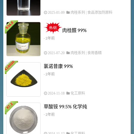
2025-01-09
肉桂系列
|
食品添加剂原料
34.8
2
¥
肉桂醛 99%
- 2年前
2021-07-20
肉桂系列
|
食用香精
18000
1
氯诺昔康 99%
¥
- 2年前
2024-11-18
化工原料
7.2
草酸铵 99.5% 化学纯
¥
- 2年前
2024-11-12
化工原料